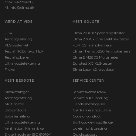
CVR: 24229408
M:
info@elma.dk
VÆRD AT VIDE
MEST SOLGTE
FLIR
Elma 2100X Spændingstester
Termografering
Elma 2700x One Elektrisk tester
KLS-systemet
FLIR C5 Termokamera
Test af RCD, f.eks. HpFI
Elma Themo x250 Termokamera
Test af solceller
Elma BM2805 Multimeter
Ultralydsdetektering
Eurotest XC KLS-tester
Flicker
Elma Laser x2 krydslaser
MEST BESØGTE
SERVICE CENTER
Minikataloger
Serviceskema RMA
Termografering
Service & Kalibrering
Multimeter
Handelsbetingelser
Blowerdoors
Gør karriere hos Elma
Solcellemåling
Code of conduct
Ultralydsdetektering
Skift cookie-indstillinger
Ventilation, klima & køl
Udlejning & Leasing
Sikkerhedskrav IEC 61010-1
Quicksupport