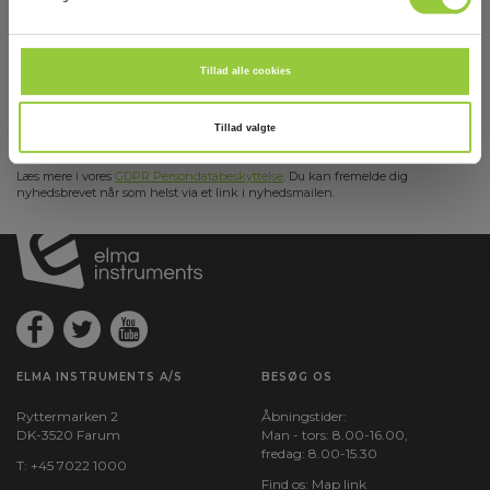
Tilmeld dig E-News!
Hold dig opdateret og få vores fantastiske tilbud i
din indbakke
Tillad alle cookies
Tilmeld mig
Tillad valgte
Læs mere i vores
GDPR Persondatabeskyttelse
. Du kan fremelde dig
nyhedsbrevet når som helst via et link i nyhedsmailen.
ELMA INSTRUMENTS A/S
BESØG OS
Ryttermarken 2
Åbningstider:
DK-3520 Farum
Man - tors: 8.00-16.00,
fredag: 8.00-15.30
T:
+45 7022 1000
Find os:
Map link