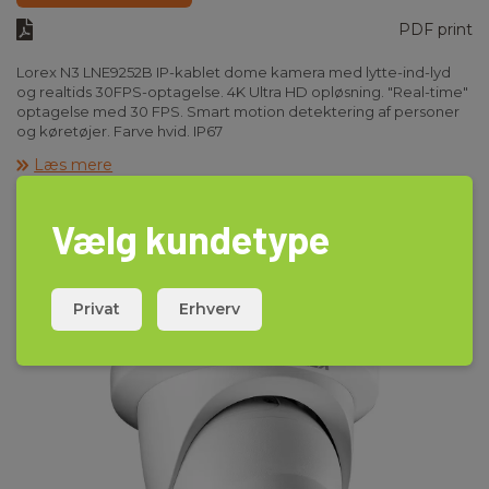
PDF print
Lorex N3 LNE9252B IP-kablet dome kamera med lytte-ind-lyd
og realtids 30FPS-optagelse. 4K Ultra HD opløsning. "Real-time"
optagelse med 30 FPS. Smart motion detektering af personer
og køretøjer. Farve hvid. IP67
Læs mere
Vælg kundetype
Privat
Erhverv