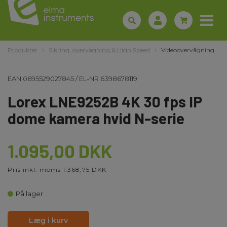
Produkter
Sikring, overvågning & High Speed
Videoovervågning
EAN
0695529027845
/
EL-NR
6398678119
Lorex LNE9252B 4K 30 fps IP
dome kamera hvid N-serie
1.095,00 DKK
Pris inkl. moms 1.368,75 DKK
På lager
Læg i kurv