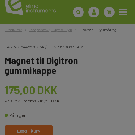
Produkter
Temperatur, Fugt & Tryk
Tilbehør - Trykmåling
EAN
5706445570034
/
EL-NR
6398951386
Magnet til Digitron
gummikappe
175,00 DKK
Pris inkl. moms 218,75 DKK
På lager
Læg i kurv