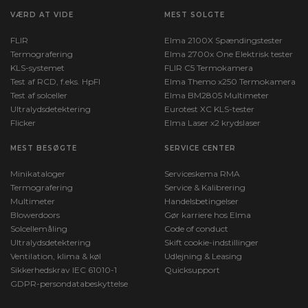
VÆRD AT VIDE
MEST SOLGTE
FLIR
Elma 2100X Spændingstester
Termografering
Elma 2700x One Elektrisk tester
KLS-systemet
FLIR C5 Termokamera
Test af RCD, f.eks. HpFI
Elma Themo x250 Termokamera
Test af solceller
Elma BM2805 Multimeter
Ultralydsdetektering
Eurotest XC KLS-tester
Flicker
Elma Laser x2 krydslaser
MEST BESØGTE
SERVICE CENTER
Minikataloger
Serviceskema RMA
Termografering
Service & Kalibrering
Multimeter
Handelsbetingelser
Blowerdoors
Gør karriere hos Elma
Solcellemåling
Code of conduct
Ultralydsdetektering
Skift cookie-indstillinger
Ventilation, klima & køl
Udlejning & Leasing
Sikkerhedskrav IEC 61010-1
Quicksupport
GDPR-persondatabeskyttelse