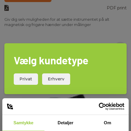
PDF print
Giv dig selv muligheden for at sætte instrumentet på alt
magnetisk og frigøre hænder under målinger
Vælg kundetype
Privat
Erhverv
Samtykke
Detaljer
Om