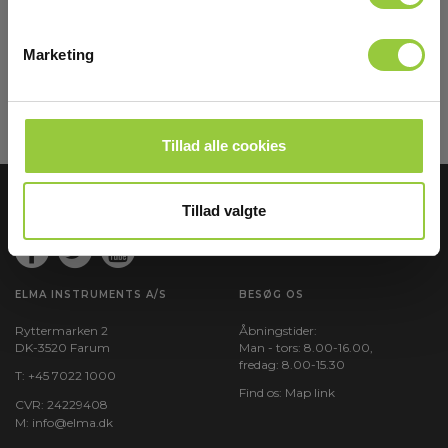
din indbakke
Marketing
Tilmeld mig
Læs mere i vores
GDPR Persondatabeskyttelse
. Du kan fremelde dig
nyhedsbrevet når som helst via et link i nyhedsmailen.
Tillad alle cookies
Tillad valgte
ELMA INSTRUMENTS A/S
BESØG OS
Ryttermarken 2
Åbningstider:
DK-3520 Farum
Man - tors: 8.00-16.00,
fredag: 8.00-15.30
T:
+45 7022 1000
Find os:
Map link
CVR: 24229408
M:
info@elma.dk