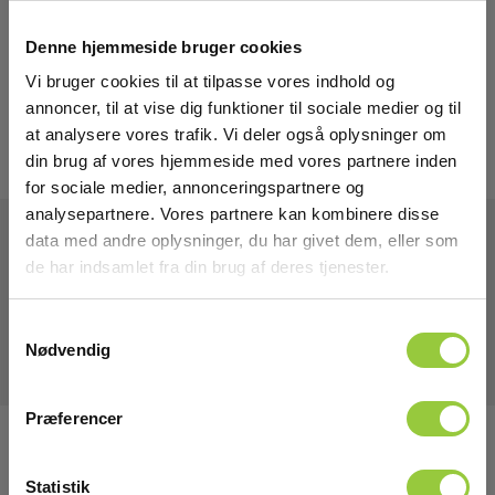
Denne hjemmeside bruger cookies
Vi bruger cookies til at tilpasse vores indhold og
annoncer, til at vise dig funktioner til sociale medier og til
at analysere vores trafik. Vi deler også oplysninger om
din brug af vores hjemmeside med vores partnere inden
for sociale medier, annonceringspartnere og
analysepartnere. Vores partnere kan kombinere disse
data med andre oplysninger, du har givet dem, eller som
de har indsamlet fra din brug af deres tjenester.
Tekniske Data
Samtykkevalg
Nødvendig
Præferencer
Tilmeld dig E-News!
Statistik
Hold dig opdateret og få vores fantastiske tilbud i