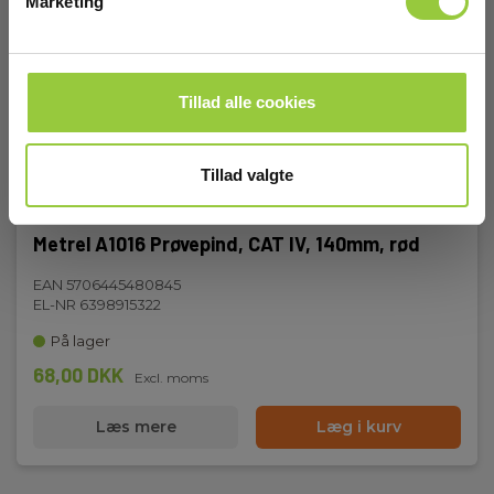
Marketing
Tillad alle cookies
Tillad valgte
Metrel A1016 Prøvepind, CAT IV, 140mm, rød
EAN 5706445480845
EL-NR 6398915322
På lager
68,00 DKK
Excl. moms
Læs mere
Læg i kurv