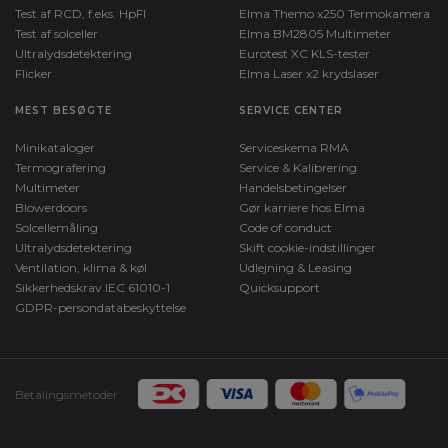
Test af RCD, f.eks. HpFI
Elma Themo x250 Termokamera
Test af solceller
Elma BM2805 Multimeter
Ultralydsdetektering
Eurotest XC KLS-tester
Flicker
Elma Laser x2 krydslaser
MEST BESØGTE
SERVICE CENTER
Minikataloger
Serviceskema RMA
Termografering
Service & Kalibrering
Multimeter
Handelsbetingelser
Blowerdoors
Gør karriere hos Elma
Solcellemåling
Code of conduct
Ultralydsdetektering
Skift cookie-indstillinger
Ventilation, klima & køl
Udlejning & Leasing
Sikkerhedskrav IEC 61010-1
Quicksupport
GDPR-persondatabeskyttelse
Betalingsmetoder