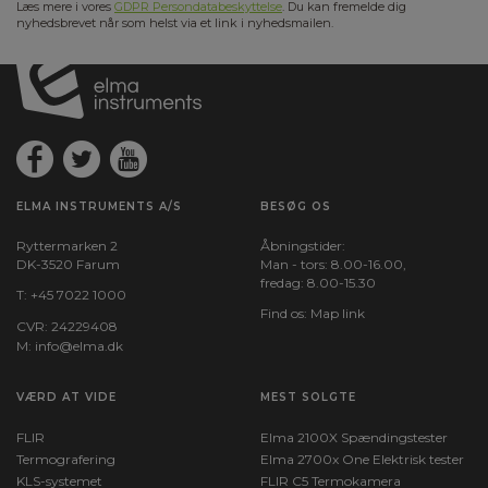
Læs mere i vores
GDPR Persondatabeskyttelse
. Du kan fremelde dig
nyhedsbrevet når som helst via et link i nyhedsmailen.
ELMA INSTRUMENTS A/S
BESØG OS
Ryttermarken 2
Åbningstider:
DK-3520 Farum
Man - tors: 8.00-16.00,
fredag: 8.00-15.30
T:
+45 7022 1000
Find os:
Map link
CVR: 24229408
M:
info@elma.dk
VÆRD AT VIDE
MEST SOLGTE
FLIR
Elma 2100X Spændingstester
Termografering
Elma 2700x One Elektrisk tester
KLS-systemet
FLIR C5 Termokamera