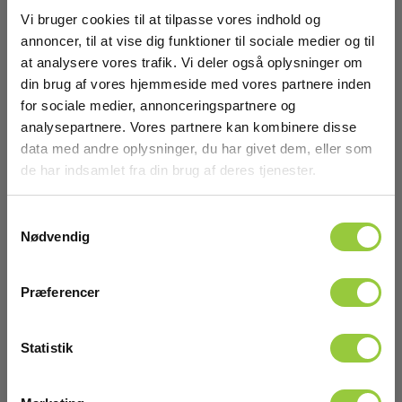
Vi bruger cookies til at tilpasse vores indhold og
EAN 5706445480487
annoncer, til at vise dig funktioner til sociale medier og til
EL-NR 6398915173
at analysere vores trafik. Vi deler også oplysninger om
På lager
din brug af vores hjemmeside med vores partnere inden
53,00 DKK
Excl. moms
for sociale medier, annonceringspartnere og
analysepartnere. Vores partnere kan kombinere disse
Læs mere
Læg i kurv
data med andre oplysninger, du har givet dem, eller som
de har indsamlet fra din brug af deres tjenester.
Samtykkevalg
Nødvendig
Præferencer
Statistik