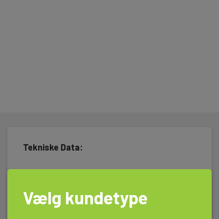
Tekniske Data:
Dimensioner
Vælg kundetype
Krokodillenæb - til flere grupper