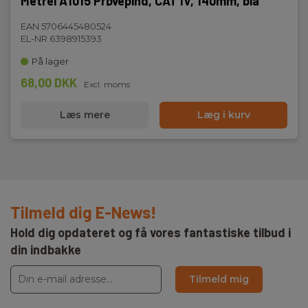
Metrel A1015 Prøvepind, CAT IV, 140mm, blå
EAN 5706445480524
EL-NR 6398915393
På lager
68,00 DKK
Excl. moms
Læs mere
Læg i kurv
Tilmeld dig E-News!
Hold dig opdateret og få vores fantastiske tilbud i
din indbakke
Tilmeld mig