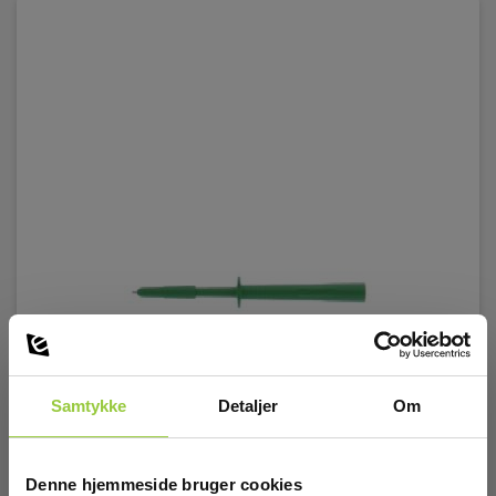
Samtykke
Detaljer
Om
Denne hjemmeside bruger cookies
Metrel A1062 Prøvepind, CAT IV, 140mm, grøn