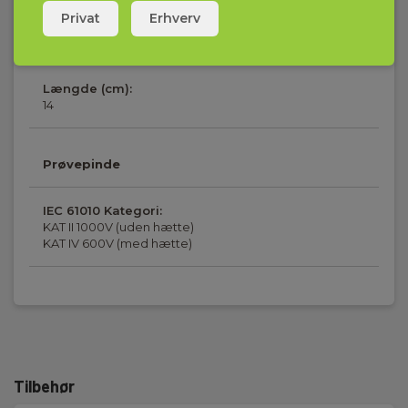
Privat
Erhverv
Farve:
Sort
Længde (cm):
14
Prøvepinde
IEC 61010 Kategori:
KAT II 1000V (uden hætte)
KAT IV 600V (med hætte)
Tilbehør