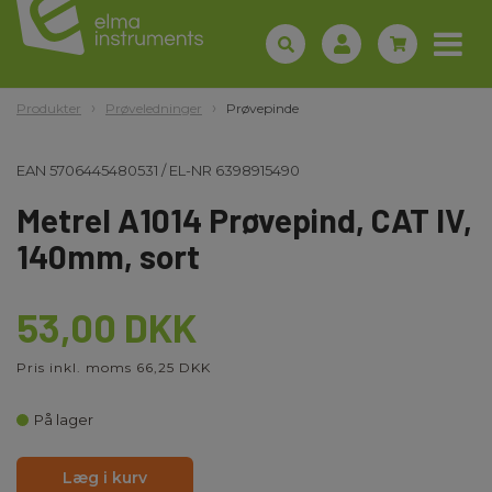
Produkter
Prøveledninger
Prøvepinde
EAN
5706445480531
/
EL-NR
6398915490
Metrel A1014 Prøvepind, CAT IV,
140mm, sort
53,00 DKK
Pris inkl. moms 66,25 DKK
På lager
Læg i kurv