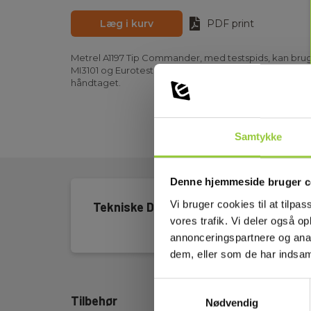
Læg i kurv
PDF print
Metrel A1197 Tip Commander, med testspids, kan br
MI3101 og Eurotest MI3105. Adapteren har sin egen s
håndtaget.
Samtykke
Denne hjemmeside bruger c
Vi bruger cookies til at tilpas
Tekniske Data
vores trafik. Vi deler også 
annonceringspartnere og anal
dem, eller som de har indsaml
Samtykkevalg
Tilbehør
Nødvendig