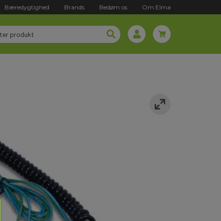
Bæredygtighed
Brands
Bedøm os
Om Elma