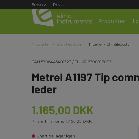
Erhverv
Privat
Produkter
Lø
Produkter
El måleudstyr
Tilbehør - El måleudstyr
EAN
5706445481323
/
EL-NR
6398916033
Metrel A1197 Tip com
leder
1.165,00 DKK
Pris inkl. moms 1.456,25 DKK
Snart på lager igen