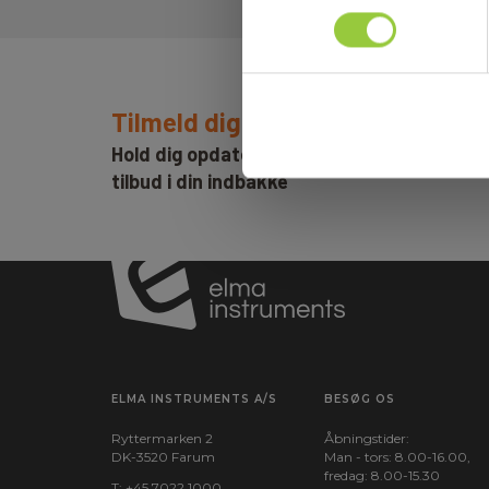
Tilmeld dig E-News!
Hold dig opdateret og få vores fantastisk
tilbud i din indbakke
ELMA INSTRUMENTS A/S
BESØG OS
Ryttermarken 2
Åbningstider:
DK-3520 Farum
Man - tors: 8.00-16.00,
fredag: 8.00-15.30
T:
+45 7022 1000