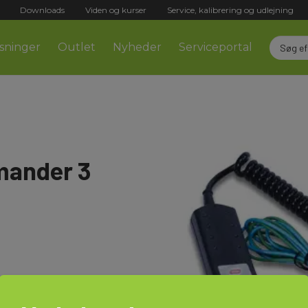
Downloads
Viden og kurser
Service, kalibrering og udlejning
sninger
Outlet
Nyheder
Serviceportal
mander 3