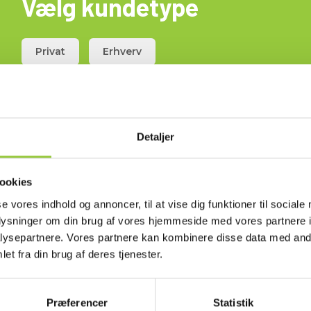
Vælg kundetype
Privat
Erhverv
uges sammen med Eurotest AT
tart- og memory-knap på
Detaljer
ookies
se vores indhold og annoncer, til at vise dig funktioner til sociale
oplysninger om din brug af vores hjemmeside med vores partnere i
ysepartnere. Vores partnere kan kombinere disse data med andr
et fra din brug af deres tjenester.
Præferencer
Statistik