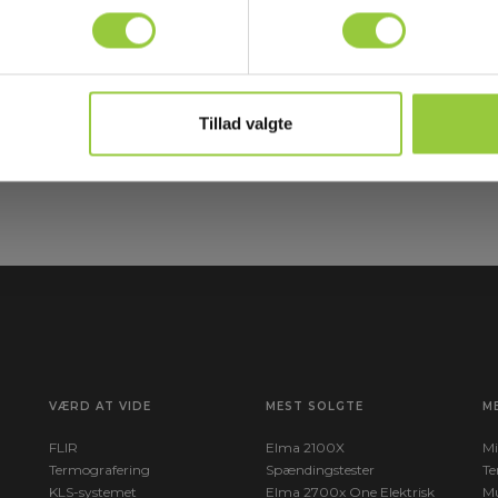
Tillad valgte
Læ
e
Tilmeld mig
ny
VÆRD AT VIDE
MEST SOLGTE
M
FLIR
Elma 2100X
Mi
Termografering
Spændingstester
Te
KLS-systemet
Elma 2700x One Elektrisk
Mu