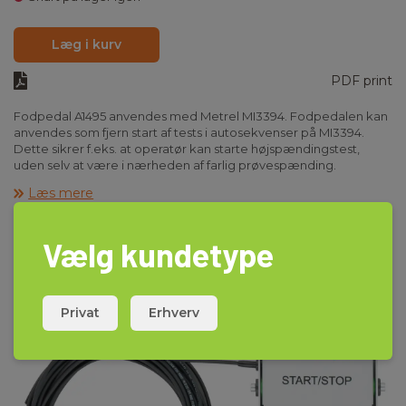
Læg i kurv
PDF print
Fodpedal A1495 anvendes med Metrel MI3394. Fodpedalen kan
anvendes som fjern start af tests i autosekvenser på MI3394.
Dette sikrer f.eks. at operatør kan starte højspændingstest,
uden selv at være i nærheden af farlig prøvespænding.
Læs mere
Vælg kundetype
Privat
Erhverv