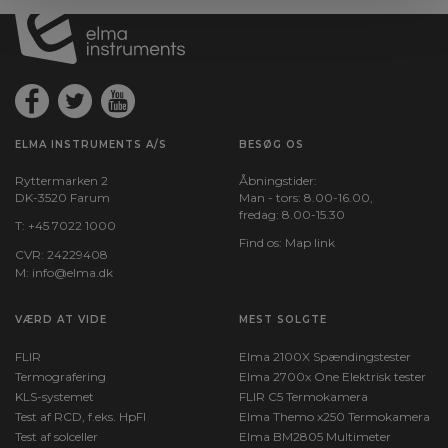
ELMA INSTRUMENTS A/S
BESØG OS
Ryttermarken 2
Åbningstider:
DK-3520 Farum
Man - tors: 8.00-16.00,
fredag: 8.00-15.30
T:
+45 7022 1000
Find os:
Map link
CVR: 24229408
M:
info@elma.dk
VÆRD AT VIDE
MEST SOLGTE
FLIR
Elma 2100X Spændingstester
Termografering
Elma 2700x One Elektrisk tester
KLS-systemet
FLIR C5 Termokamera
Test af RCD, f.eks. HpFI
Elma Themo x250 Termokamera
Test af solceller
Elma BM2805 Multimeter