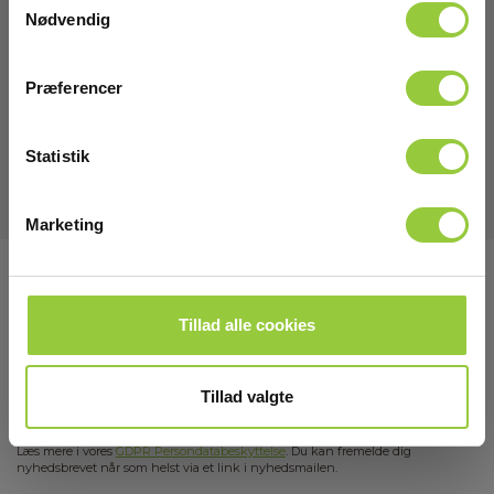
Nødvendig
Download
Præferencer
Manualer
Elma_Manual_Metrel_A1495_Pedal_for_MI3394__DK_EN.pdf
Statistik
Marketing
Tilmeld dig E-News!
Hold dig opdateret og få vores fantastiske tilbud i
Tillad alle cookies
din indbakke
Tillad valgte
Tilmeld mig
Læs mere i vores
GDPR Persondatabeskyttelse
. Du kan fremelde dig
nyhedsbrevet når som helst via et link i nyhedsmailen.