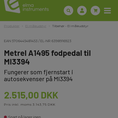
Produkter
El måleudstyr
Tilbehør - El måleudstyr
EAN
5706445481453
/
EL-NR
6398916923
Metrel A1495 fodpedal til
MI3394
Fungerer som fjernstart i
autosekvenser på MI3394
2.515,00 DKK
Pris inkl. moms 3.143,75 DKK
Snart på lager igen