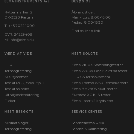
ELMA INSTRUMENTS A/S
BESØG OS
Ryttermarken 2
Åbningstider:
DK-3520 Farum
Man - tors: 8.00-16.00,
fredag: 8.00-15.30
T:
+45 7022 1000
Find os:
Map link
CVR: 24229408
M:
info@elma.dk
VÆRD AT VIDE
MEST SOLGTE
FLIR
Elma 2100X Spændingstester
Termografering
Elma 2700x One Elektrisk tester
KLS-systemet
FLIR C5 Termokamera
Test af RCD, f.eks. HpFI
Elma Themo x250 Termokamera
Test af solceller
Elma BM2805 Multimeter
Ultralydsdetektering
Eurotest XC KLS-tester
Flicker
Elma Laser x2 krydslaser
MEST BESØGTE
SERVICE CENTER
Minikataloger
Serviceskema RMA
Termografering
Service & Kalibrering