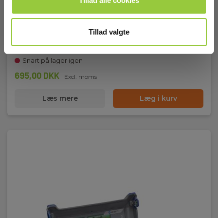
Tillad alle cookies
Metrel A1596 Krokodillenæb Ø35mm Rød
Tillad valgte
EAN 3831063430223
EL-NR 6398916994
Snart på lager igen
695,00 DKK
Excl. moms
Læs mere
Læg i kurv