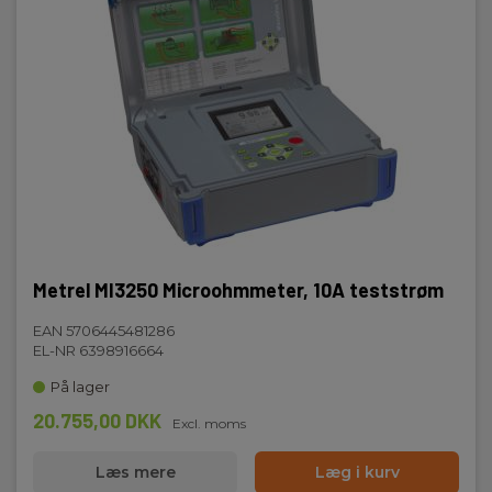
Metrel MI3250 Microohmmeter, 10A teststrøm
EAN 5706445481286
EL-NR 6398916664
På lager
20.755,00 DKK
Excl. moms
Læs mere
Læg i kurv