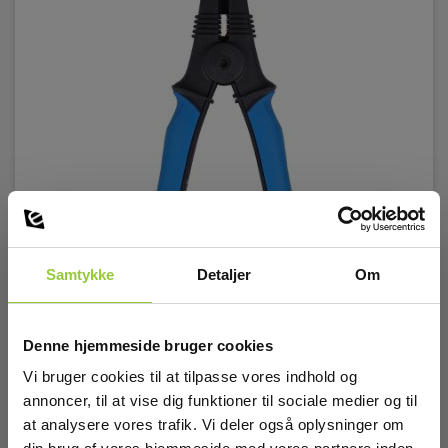
Metrel A1595 Krokodillenæb Ø35mm Sort
Samtykke
Detaljer
Om
EAN 3831063430216
EL-NR 6398916981
Snart på lager igen
Denne hjemmeside bruger cookies
695,00 DKK
Vi bruger cookies til at tilpasse vores indhold og
Excl. moms
annoncer, til at vise dig funktioner til sociale medier og til
Læs mere
Læg i kurv
at analysere vores trafik. Vi deler også oplysninger om