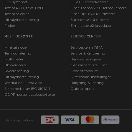
KLS-systemet
FLIR C5 Termokamera
Test af RCD, f.eks. HpFI
Elma Themo x250 Termokamera
Test af solceller
Elma BM2805 Multimeter
Ultralydsdetektering
Eurotest XC KLS-tester
Flicker
Elma Laser x2 krydslaser
MEST BESØGTE
SERVICE CENTER
Minikataloger
Serviceskema RMA
Termografering
Service & Kalibrering
Multimeter
Handelsbetingelser
Blowerdoors
Gør karriere hos Elma
Solcellemåling
Code of conduct
Ultralydsdetektering
Skift cookie-indstillinger
Ventilation, klima & køl
Udlejning & Leasing
Sikkerhedskrav IEC 61010-1
Quicksupport
GDPR-persondatabeskyttelse
Betalingsmetoder