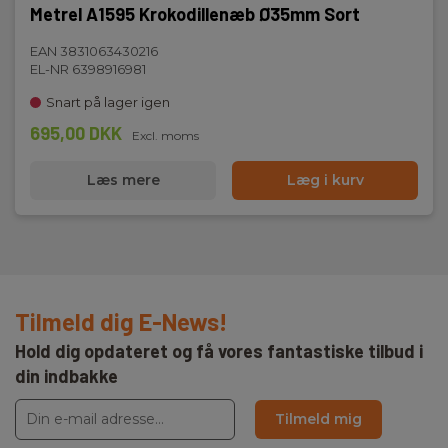
Metrel A1595 Krokodillenæb Ø35mm Sort
EAN 3831063430216
EL-NR 6398916981
Snart på lager igen
695,00 DKK
Excl. moms
Læs mere
Læg i kurv
Tilmeld dig E-News!
Hold dig opdateret og få vores fantastiske tilbud i
din indbakke
Tilmeld mig