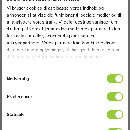
Vi bruger cookies til at tilpasse vores indhold og
annoncer, til at vise dig funktioner til sociale medier og til
at analysere vores trafik. Vi deler også oplysninger om
din brug af vores hjemmeside med vores partnere inden
for sociale medier, annonceringspartnere og
analysepartnere. Vores partnere kan kombinere disse
data med andre oplysninger, du har givet dem, eller som
de har indsamlet fra din brug af deres tjenester.
Metrel A1593 Kelvin krokodillenæb ø35mm
sort/rød
Samtykkevalg
Nødvendig
EAN 3831063429968
EL-NR 6398916978
På lager
Præferencer
770,00 DKK
Excl. moms
Statistik
Læs mere
Læg i kurv