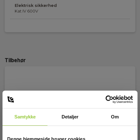
Elektrisk sikkerhed
Kat IV 600V
Tilbehør
Samtykke
Detaljer
Om
Denne hjemmeside bruger cookies