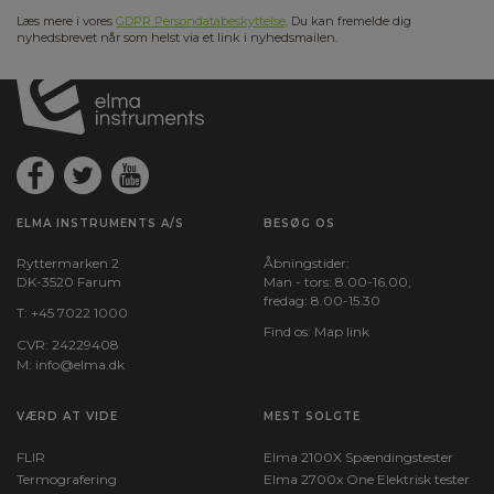
Læs mere i vores
GDPR Persondatabeskyttelse
. Du kan fremelde dig
nyhedsbrevet når som helst via et link i nyhedsmailen.
ELMA INSTRUMENTS A/S
BESØG OS
Ryttermarken 2
Åbningstider:
DK-3520 Farum
Man - tors: 8.00-16.00,
fredag: 8.00-15.30
T:
+45 7022 1000
Find os:
Map link
CVR: 24229408
M:
info@elma.dk
VÆRD AT VIDE
MEST SOLGTE
FLIR
Elma 2100X Spændingstester
Termografering
Elma 2700x One Elektrisk tester