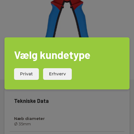
Vælg kundetype
Privat
Erhverv
Tekniske Data
Næb diameter
Ø 35mm