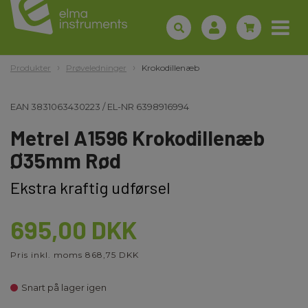
Produkter
Prøveledninger
Krokodillenæb
EAN
3831063430223
/
EL-NR
6398916994
Metrel A1596 Krokodillenæb
Ø35mm Rød
Ekstra kraftig udførsel
695,00 DKK
Pris inkl. moms 868,75 DKK
Snart på lager igen