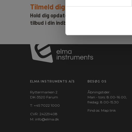
Tilmeld dig E-News!
Hold dig opdateret og få vores fantastisk
tilbud i din indbakke
ELMA INSTRUMENTS A/S
BESØG OS
Ryttermarken 2
Åbningstider:
DK-3520 Farum
Man - tors: 8.00-16.00,
fredag: 8.00-15.30
T:
+45 7022 1000
Find os:
Map link
CVR: 24229408
M:
info@elma.dk