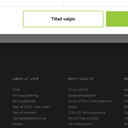
Læ
e
Tilmeld mig
ny
Tillad valgte
VÆRD AT VIDE
MEST SOLGTE
M
FLIR
Elma 2100X
Mi
Termografering
Spændingstester
Te
KLS-systemet
Elma 2700x One Elektrisk
Mu
Test af RCD, f.eks. HpFI
tester
Bl
Test af solceller
FLIR C5 Termokamera
So
Ultralydsdetektering
Elma Themo x250
Ul
Flicker
Termokamera
Ve