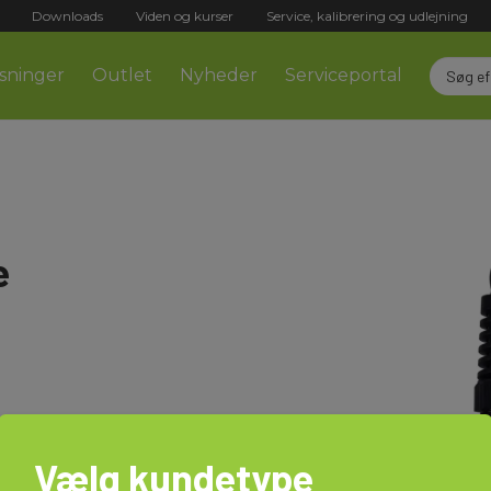
Downloads
Viden og kurser
Service, kalibrering og udlejning
sninger
Outlet
Nyheder
Serviceportal
e
Vælg kundetype