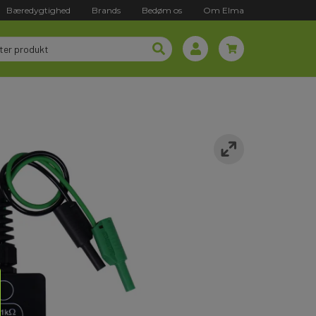
Bæredygtighed
Brands
Bedøm os
Om Elma