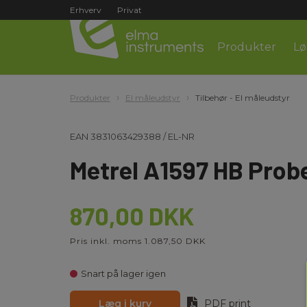
Erhverv
Privat
Produkter
Lø
Produkter
El måleudstyr
Tilbehør - El måleudstyr
EAN
3831063429388
/
EL-NR
Metrel A1597 HB Prob
870,00 DKK
Pris inkl. moms 1.087,50 DKK
Snart på lager igen
Læg i kurv
PDF print