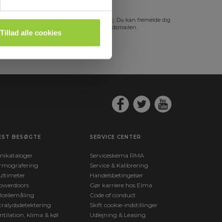
s mere i vores
GDPR Persondatabeskyttelse
. Du kan fremelde dig
hedsbrevet når som helst via et link i nyhedsmailen.
Tillad alle cookies
EST BESØGTE
SERVICE CENTER
nikataloger
Serviceskema RMA
rmografering
Service & Kalibrering
ltimeter
Handelsbetingelser
owerdoors
Gør karriere hos Elma
lcellemåling
Code of conduct
tralydsdetektering
Skift cookie-indstillinger
ntilation, klima & køl
Udlejning & Leasing