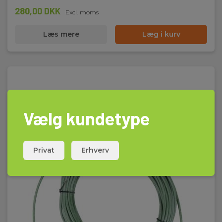
280,00 DKK
Excl. moms
Læs mere
Læg i kurv
Vælg kundetype
Privat
Erhverv