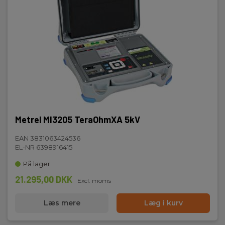
Metrel MI3205 TeraOhmXA 5kV
EAN 3831063424536
EL-NR 6398916415
På lager
21.295,00 DKK
Excl. moms
Læs mere
Læg i kurv