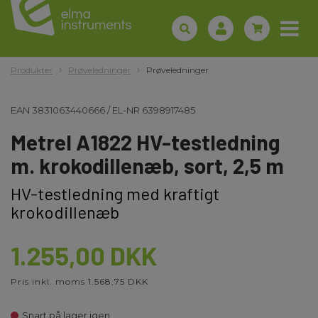
Produkter
Prøveledninger
Prøveledninger
EAN
3831063440666
/
EL-NR
6398917485
Metrel A1822 HV-testledning
m. krokodillenæb, sort, 2,5 m
HV-testledning med kraftigt
krokodillenæb
1.255,00 DKK
Pris inkl. moms 1.568,75 DKK
Snart på lager igen