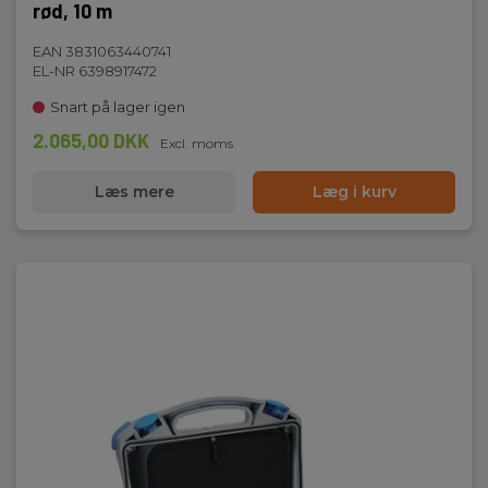
rød, 10 m
EAN 3831063440741
EL-NR 6398917472
Snart på lager igen
2.065,00 DKK
Excl. moms
Læs mere
Læg i kurv