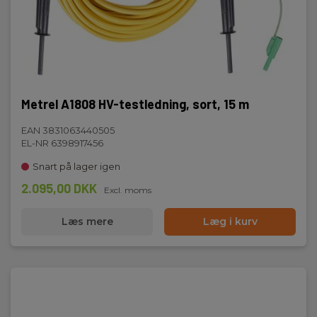
Metrel A1808 HV-testledning, sort, 15 m
EAN 3831063440505
EL-NR 6398917456
Snart på lager igen
2.095,00 DKK
Excl. moms
Læs mere
Læg i kurv