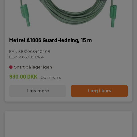
Metrel A1806 Guard-ledning, 15 m
EAN 3831063440468
EL-NR 6398917414
Snart på lager igen
930,00 DKK
Excl. moms
Læs mere
Læg i kurv