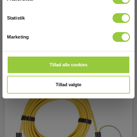
Snart på lager igen
680,00 DKK
Excl. moms
Statistik
Læs mere
Læg i kurv
Marketing
Tillad alle cookies
Tillad valgte