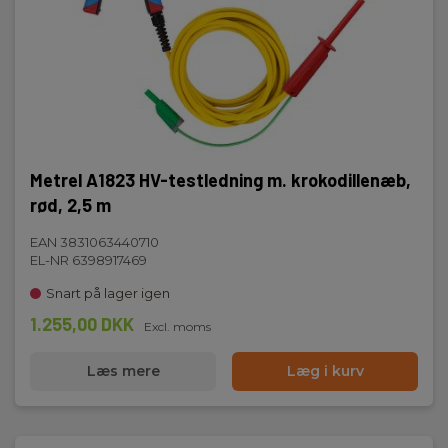
Metrel A1823 HV-testledning m. krokodillenæb,
rød, 2,5 m
EAN 3831063440710
EL-NR 6398917469
Snart på lager igen
1.255,00 DKK
Excl. moms
Læs mere
Læg i kurv