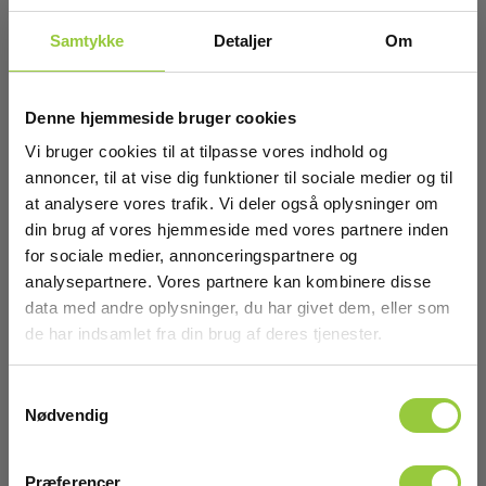
Samtykke
Detaljer
Om
Denne hjemmeside bruger cookies
Vi bruger cookies til at tilpasse vores indhold og
annoncer, til at vise dig funktioner til sociale medier og til
at analysere vores trafik. Vi deler også oplysninger om
din brug af vores hjemmeside med vores partnere inden
for sociale medier, annonceringspartnere og
analysepartnere. Vores partnere kan kombinere disse
data med andre oplysninger, du har givet dem, eller som
de har indsamlet fra din brug af deres tjenester.
Samtykkevalg
Metrel A1808 HV-testledning, sort, 2 m
Nødvendig
EAN 3831063440499
EL-NR 6398917443
Præferencer