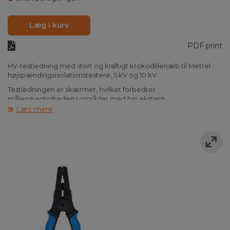
Læg i kurv
PDF print
HV-testledning med stort og kraftigt krokodillenæb til Metrel
højspændingsisolationstestere, 5 kV og 10 kV.
Testledningen er skærmet, hvilket forbedrer
målenøjagtigheden i områder med høj ekstern
elektromagnetisk interferens.
Læs mere
Findes i længderne 2,5 m, 3 m, 5 m, 10 m og 15 m.