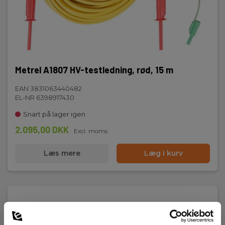
Metrel A1807 HV-testledning, rød, 15 m
EAN 3831063440482
EL-NR 6398917430
Snart på lager igen
2.095,00 DKK
Excl. moms
Læs mere
Læg i kurv