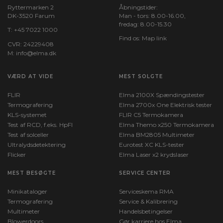
Ryttermarken 2
Åbningstider:
DK-3520 Farum
Man - tors: 8.00-16.00,
fredag: 8.00-15.30
T:
+45 7022 1000
Find os:
Map link
CVR: 24229408
M:
info@elma.dk
VÆRD AT VIDE
MEST SOLGTE
FLIR
Elma 2100X Spændingstester
Termografering
Elma 2700x One Elektrisk tester
KLS-systemet
FLIR C5 Termokamera
Test af RCD, f.eks. HpFI
Elma Themo x250 Termokamera
Test af solceller
Elma BM2805 Multimeter
Ultralydsdetektering
Eurotest XC KLS-tester
Flicker
Elma Laser x2 krydslaser
MEST BESØGTE
SERVICE CENTER
Minikataloger
Serviceskema RMA
Termografering
Service & Kalibrering
Multimeter
Handelsbetingelser
Blowerdoors
Gør karriere hos Elma