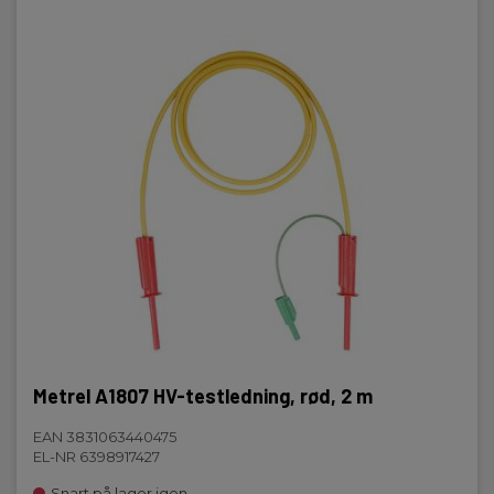
Metrel A1807 HV-testledning, rød, 2 m
EAN 3831063440475
EL-NR 6398917427
Snart på lager igen