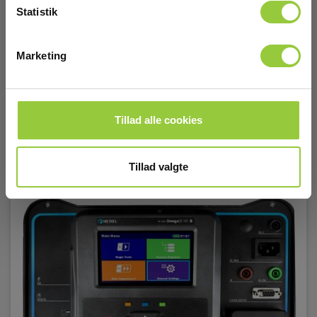
På lager
Statistik
14.665,00 DKK
Excl. moms
Marketing
Læs mere
Læg i kurv
Tillad alle cookies
Tillad valgte