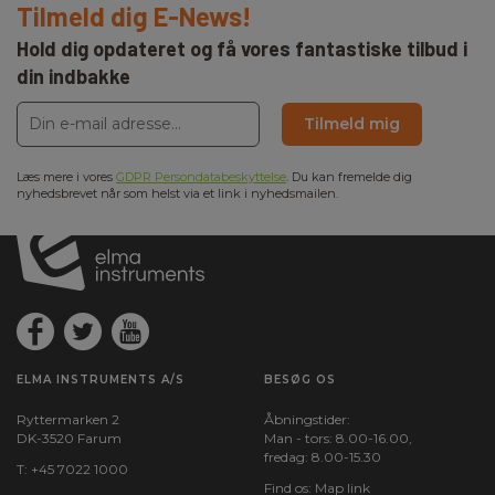
Tilmeld dig E-News!
Hold dig opdateret og få vores fantastiske tilbud i
din indbakke
Tilmeld mig
Læs mere i vores
GDPR Persondatabeskyttelse
. Du kan fremelde dig
nyhedsbrevet når som helst via et link i nyhedsmailen.
ELMA INSTRUMENTS A/S
BESØG OS
Ryttermarken 2
Åbningstider:
DK-3520 Farum
Man - tors: 8.00-16.00,
fredag: 8.00-15.30
T:
+45 7022 1000
Find os:
Map link