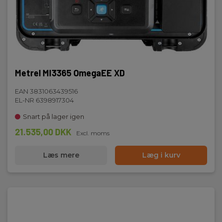
Metrel MI3365 OmegaEE XD
EAN 3831063439516
EL-NR 6398917304
Snart på lager igen
21.535,00 DKK
Excl. moms
Læs mere
Læg i kurv