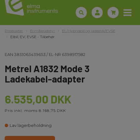
Produkter
El måleudstyr
EL/Hybridbil og ladestik/EVSE
Elbil, EV, EVSE - Tilbehør
EAN
3831063439653
/
EL-NR
6398917582
Metrel A1832 Mode 3
Ladekabel-adapter
6.535,00 DKK
Pris inkl. moms 8.168,75 DKK
Lav lagerbeholdning