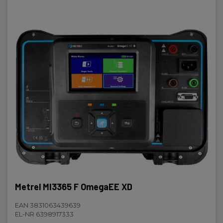
Metrel MI3365 F OmegaEE XD
EAN 3831063439639
EL-NR 6398917333