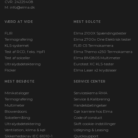
CVR: 24229408
M:
info@elma.dk
VÆRD AT VIDE
MEST SOLGTE
FLIR
Elma 2100X Spændingstester
Termografering
Elma 2700x One Elektrisk tester
KLS-systemet
FLIR C5 Termokamera
Test af RCD, f.eks. HpFI
Elma Themo x250 Termokamera
Test af solceller
Elma BM2805 Multimeter
Ultralydsdetektering
Eurotest XC KLS-tester
Flicker
Elma Laser x2 krydslaser
MEST BESØGTE
SERVICE CENTER
Minikataloger
Serviceskema RMA
Termografering
Service & Kalibrering
Multimeter
Handelsbetingelser
Blowerdoors
Gør karriere hos Elma
Solcellemåling
Code of conduct
Ultralydsdetektering
Skift cookie-indstillinger
Ventilation, klima & køl
Udlejning & Leasing
Sikkerhedskrav IEC 61010-1
Quicksupport