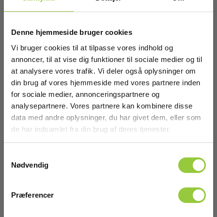
Denne hjemmeside bruger cookies
Vi bruger cookies til at tilpasse vores indhold og
annoncer, til at vise dig funktioner til sociale medier og til
at analysere vores trafik. Vi deler også oplysninger om
din brug af vores hjemmeside med vores partnere inden
for sociale medier, annonceringspartnere og
analysepartnere. Vores partnere kan kombinere disse
data med andre oplysninger, du har givet dem, eller som
de har indsamlet fra din brug af deres tjenester.
Samtykkevalg
Nødvendig
Metrel MI3340 AlphaEE XA
Præferencer
EAN 3831063439875
EL-NR 6398917391