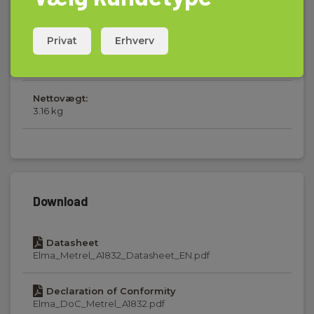
H x B x D:
300 mm x 340 mm x 150 mm
Privat
Erhverv
Vægt
Nettovægt:
3.16 kg
Download
Datasheet
Elma_Metrel_A1832_Datasheet_EN.pdf
Declaration of Conformity
Elma_DoC_Metrel_A1832.pdf