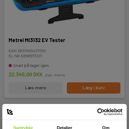
Metrel MI3132 EV Tester
EAN 3831063437550
EL-NR 6398917207
Snart på lager igen
22.345,00 DKK
Excl. moms
Læs mere
Læg i kurv
Samtykke
Detaljer
Om