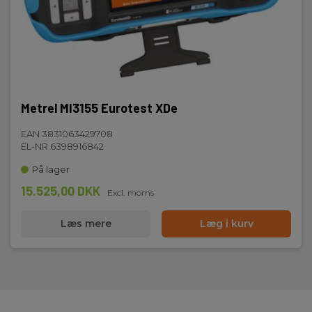
Metrel MI3155 Eurotest XDe
EAN 3831063429708
EL-NR 6398916842
På lager
15.525,00 DKK
Excl. moms
Læs mere
Læg i kurv