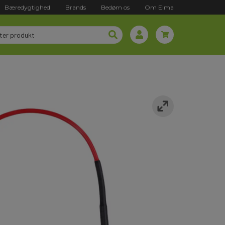
Bæredygtighed
Brands
Bedøm os
Om Elma