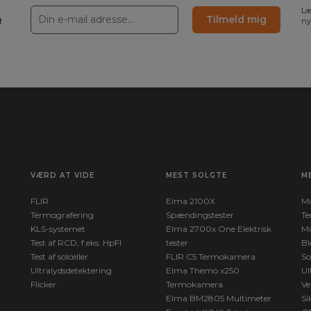
Læ
e
Tilmeld mig
ny
VÆRD AT VIDE
MEST SOLGTE
M
FLIR
Elma 2100X
Mi
Termografering
Spændingstester
Te
KLS-systemet
Elma 2700x One Elektrisk
Mu
Test af RCD, f.eks. HpFI
tester
Bl
Test af solceller
FLIR C5 Termokamera
So
Ultralydsdetektering
Elma Themo x250
Ul
Flicker
Termokamera
Ve
Elma BM2805 Multimeter
Si