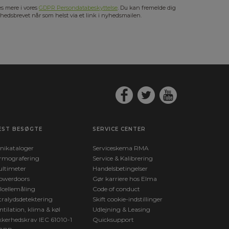
s mere i vores
GDPR Persondatabeskyttelse
. Du kan fremelde dig
hedsbrevet når som helst via et link i nyhedsmailen.
EST BESØGTE
SERVICE CENTER
nikataloger
Serviceskema RMA
rmografering
Service & Kalibrering
ltimeter
Handelsbetingelser
owerdoors
Gør karriere hos Elma
lcellemåling
Code of conduct
tralydsdetektering
Skift cookie-indstillinger
ntilation, klima & køl
Udlejning & Leasing
kkerhedskrav IEC 61010-1
Quicksupport