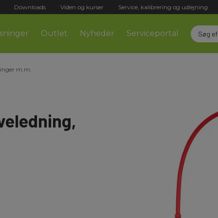
Downloads
Viden og kurser
Service, kalibrering og udlejning
sninger
Outlet
Nyheder
Serviceportal
ninger m.m.
veledning,