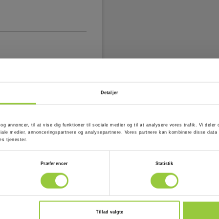
Detaljer
 og annoncer, til at vise dig funktioner til sociale medier og til at analysere vores trafik. Vi del
ale medier, annonceringspartnere og analysepartnere. Vores partnere kan kombinere disse data 
es tjenester.
MC4-hanstik
Præferencer
Statistik
Tillad valgte