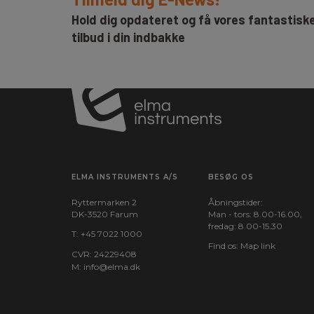
Hold dig opdateret og få vores fantastisk
tilbud i din indbakke
ELMA INSTRUMENTS A/S
BESØG OS
Ryttermarken 2
Åbningstider:
DK-3520 Farum
Man - tors: 8.00-16.00,
fredag: 8.00-15.30
T:
+45 7022 1000
Find os:
Map link
CVR: 24229408
M:
info@elma.dk