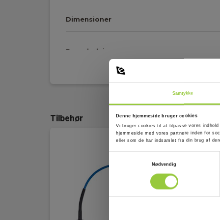
Dimensioner
Prøveledning
Vis mere
Yderkappe:
PVC
Samtykke
Ledningslængde:
0.3 m
Tilbehør
Denne hjemmeside bruger cookies
Farve:
Rød
Vi bruger cookies til at tilpasse vores indhold
hjemmeside med vores partnere inden for soci
eller som de har indsamlet fra din brug af der
Stiktype:
4 mm bananbøsning,
Samtykkevalg
Nødvendig