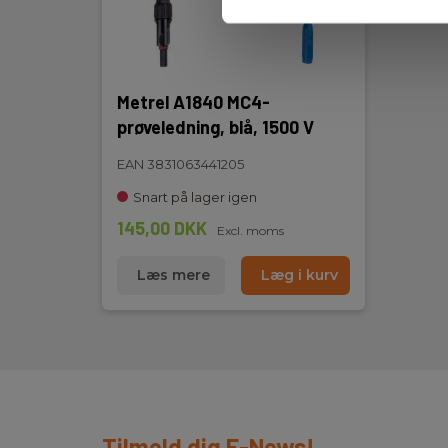
Metrel A1840 MC4-
prøveledning, blå, 1500 V
EAN 3831063441205
Snart på lager igen
145,00 DKK
Excl. moms
Læs mere
Læg i kurv
Tilmeld dig E-News!