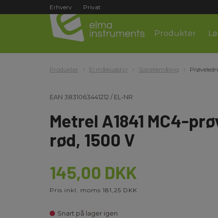
Erhverv
Privat
Produkter
Lø
Produkter
El måleudstyr
Solcellemåling
Prøveled
EAN
3831063441212
/
EL-NR
Metrel A1841 MC4-prø
rød, 1500 V
145,00 DKK
Pris inkl. moms 181,25 DKK
Snart på lager igen