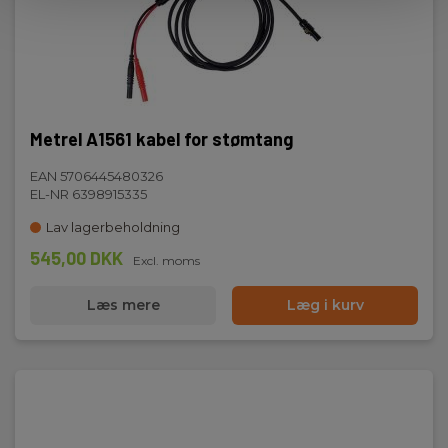
Metrel A1561 kabel for stømtang
EAN 5706445480326
EL-NR 6398915335
Lav lagerbeholdning
545,00 DKK
Excl. moms
Læs mere
Læg i kurv