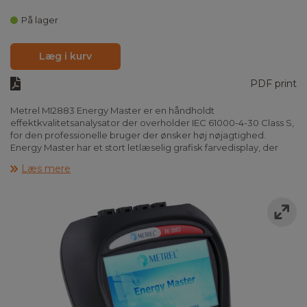
På lager
Læg i kurv
PDF print
Metrel MI2883 Energy Master er en håndholdt
effektkvalitetsanalysator der overholder IEC 61000-4-30 Class S,
for den professionelle bruger der ønsker høj nøjagtighed.
Energy Master har et stort letlæselig grafisk farvedisplay, der
giver brugeren mulighed for analyse og fejlsøgning på
Læs mere
installationer onsite, eller logning i hukommelsen for senere
analyse. Energy Master finder ubalance, spændingsdyk,
harmoniske forstyrrelser, effektforbrug osv. Quick knapper gør
det hurtigt at lave en opsætning til optagelse eller fejlsøgning.
Med den medleverede software PowerView3 laver du let
detaljeret analyse af registrerede data med automatisk
generering af test rapporter. Kommunikationen med
instrumentet sker via USB eller SD-kort direkte i din computer.
Målefunktioner:
Spænding: TRMS, peak, crest faktor (3 kanaler), Strøm: TRMS,