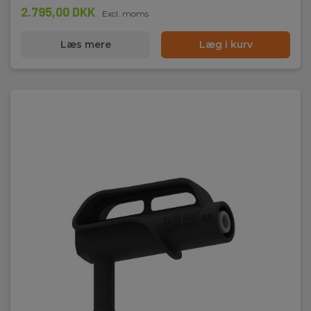
2.795,00 DKK
Excl. moms
Dimensioner:
230x140x80mm
Læs mere
Læg i kurv
Nettovægt:
1kg
Strømtænger:
3(4)
Harmoniske/THD:
Ja
IEC 61000-4-30:
S
Batteri:
6 stk, AA,NiMH,Genopladeligt, Inkl.