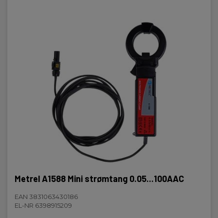
Metrel A1588 Mini strømtang 0.05...100AAC
EAN 3831063430186
EL-NR 6398915209