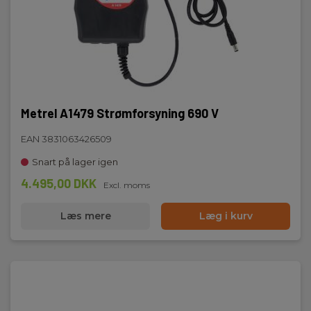
Metrel A1479 Strømforsyning 690 V
EAN 3831063426509
Snart på lager igen
4.495,00 DKK
Excl. moms
Læs mere
Læg i kurv