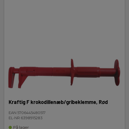
Kraftig F krokodillenæb/gribeklemme, Rød
EAN 5706445480517
EL-NR 6398915283
På lager