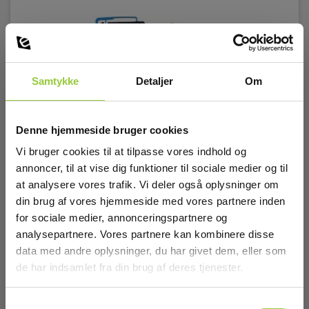
Samtykke
Detaljer
Om
Denne hjemmeside bruger cookies
Vi bruger cookies til at tilpasse vores indhold og
annoncer, til at vise dig funktioner til sociale medier og til
at analysere vores trafik. Vi deler også oplysninger om
din brug af vores hjemmeside med vores partnere inden
for sociale medier, annonceringspartnere og
Metrel A1502 Fleksibel strømtang for PQA
analysepartnere. Vores partnere kan kombinere disse
instrument
data med andre oplysninger, du har givet dem, eller som
de har indsamlet fra din brug af deres tjenester.
EAN 3831063429142
EL-NR 6398915539
Samtykkevalg
Lav lagerbeholdning