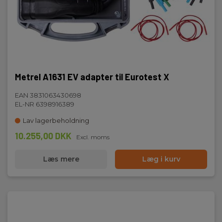
Metrel A1631 EV adapter til Eurotest X
EAN 3831063430698
EL-NR 6398916389
Lav lagerbeholdning
10.255,00 DKK
Excl. moms
Læs mere
Læg i kurv