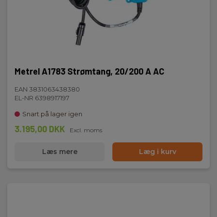
Metrel A1783 Strømtang, 20/200 A AC
EAN 3831063438380
EL-NR 6398917197
Snart på lager igen
3.195,00 DKK
Excl. moms
Læs mere
Læg i kurv