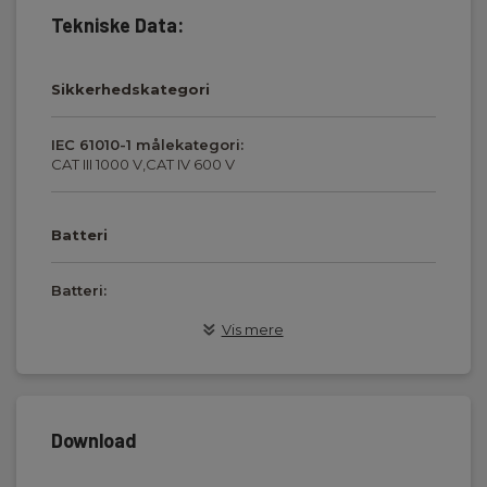
Tekniske Data:
Sikkerhedskategori
IEC 61010-1 målekategori:
CAT III 1000 V,CAT IV 600 V
Batteri
Batteri:
6 x AA NiMH (inkl.)
Vis mere
Dimensioner
Download
transportabelt