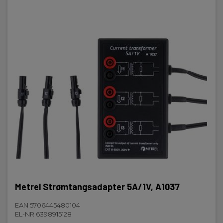
Metrel Strømtangsadapter 5A/1V, A1037
EAN 5706445480104
EL-NR 6398915128