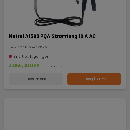
Metrel A1398 PQA Strømtang 10 A AC
EAN 3831063436676
Snart på lager igen
3.055,00 DKK
Excl. moms
Læs mere
Læg i kurv