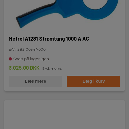
Metrel A1281 Strømtang 1000 A AC
EAN 3831063417606
Snart på lager igen
3.025,00 DKK
Excl. moms
Læs mere
Læg i kurv