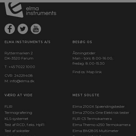
ELMA INSTRUMENTS A/S
BESØG OS
Ryttermarken 2
Åbningstider:
DK-3520 Farum
Man - tors: 8.00-16.00,
fredag: 8.00-15.30
T:
+45 7022 1000
Find os:
Map link
CVR: 24229408
M:
info@elma.dk
VÆRD AT VIDE
MEST SOLGTE
FLIR
Elma 2100X Spændingstester
Termografering
Elma 2700x One Elektrisk tester
KLS-systemet
FLIR C5 Termokamera
Test af RCD, f.eks. HpFI
Elma Themo x250 Termokamera
Test af solceller
Elma BM2805 Multimeter