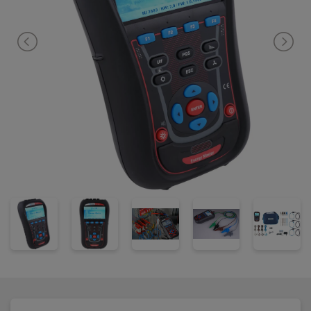
peak, crest faktor (4 kanaler), Effekt (aktiv, reaktiv,
tilsyneladende), Effektmålinger i fuld overensstemmelse med
IEEE1459 (aktiv, inaktive, fundamental, harmonisk, ubalance),
Ubalance, flicker måling, Harmonisk og interharmoniske analyse
op til 50. harmoniske, THD måling, Energi (aktiv, reaktiv
genereret, forbrug), optager og lagre begivenheder (events),
afbrydelser, spændingsstigninger/dyk), fuld spændingskvalitet i
henhold til EN50160, Op til 7 justerbare alarmer,
Temperaturmåling.
Instrumentet leveres klar til brug i taske inkl. 3 flekstænger
A1502 30/300/3000A AC, prøveledninger, prøvepinde,
krokodillenæb, 8GB Micro SD kort (32GB tilgængeligt), USB
kabel, PC software PowerView3, manual, kalibreringsbevis samt
230V lader/forsyning og 6 stk. NiMH genopladelige batterier.