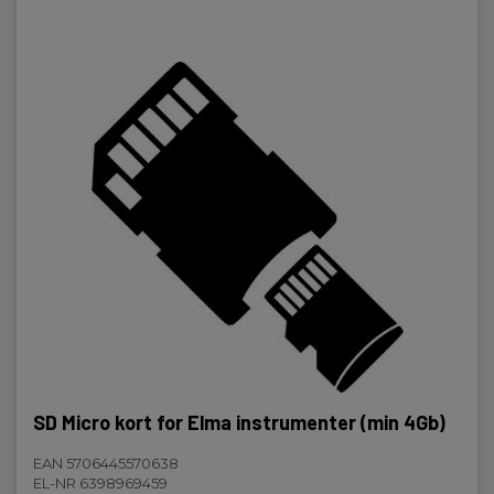
SD Micro kort for Elma instrumenter (min 4Gb)
EAN 5706445570638
EL-NR 6398969459