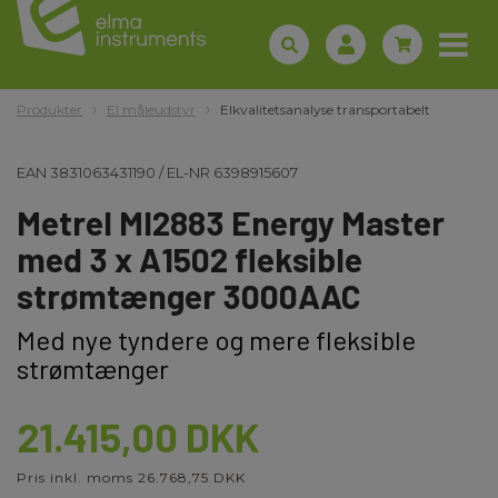
Produkter
El måleudstyr
Elkvalitetsanalyse transportabelt
EAN
3831063431190
/
EL-NR
6398915607
Metrel MI2883 Energy Master
med 3 x A1502 fleksible
strømtænger 3000AAC
Med nye tyndere og mere fleksible
strømtænger
21.415,00 DKK
Pris inkl. moms 26.768,75 DKK