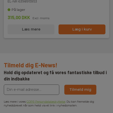
EL-NR 6398915953
På lager
315,00 DKK
Excl. moms
Læs mere
Læg i kurv
Tilmeld dig E-News!
Hold dig opdateret og få vores fantastiske tilbud i
din indbakke
Tilmeld mig
Læs mere i vores
GDPR Persondatabeskyttelse
. Du kan fremelde dig
nyhedsbrevet når som helst via et link i nyhedsmailen.