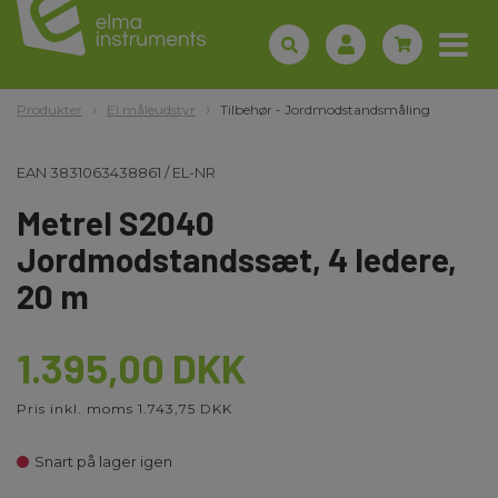
Produkter
El måleudstyr
Tilbehør - Jordmodstandsmåling
EAN
3831063438861
/
EL-NR
Metrel S2040
Jordmodstandssæt, 4 ledere,
20 m
1.395,00 DKK
Pris inkl. moms 1.743,75 DKK
Snart på lager igen