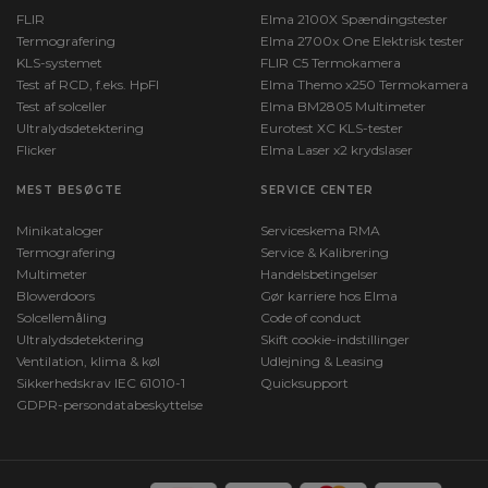
FLIR
Elma 2100X Spændingstester
Termografering
Elma 2700x One Elektrisk tester
KLS-systemet
FLIR C5 Termokamera
Test af RCD, f.eks. HpFI
Elma Themo x250 Termokamera
Test af solceller
Elma BM2805 Multimeter
Ultralydsdetektering
Eurotest XC KLS-tester
Flicker
Elma Laser x2 krydslaser
MEST BESØGTE
SERVICE CENTER
Minikataloger
Serviceskema RMA
Termografering
Service & Kalibrering
Multimeter
Handelsbetingelser
Blowerdoors
Gør karriere hos Elma
Solcellemåling
Code of conduct
Ultralydsdetektering
Skift cookie-indstillinger
Ventilation, klima & køl
Udlejning & Leasing
Sikkerhedskrav IEC 61010-1
Quicksupport
GDPR-persondatabeskyttelse