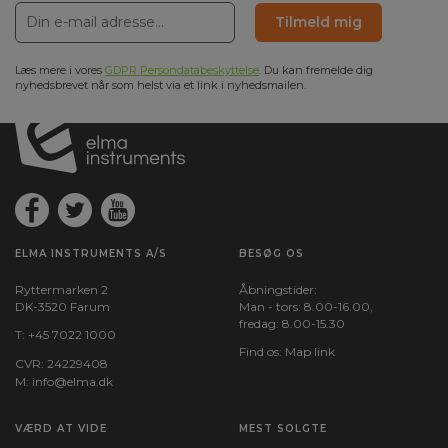
Tilmeld mig
Læs mere i vores
GDPR Persondatabeskyttelse
. Du kan fremelde dig
nyhedsbrevet når som helst via et link i nyhedsmailen.
ELMA INSTRUMENTS A/S
BESØG OS
Ryttermarken 2
Åbningstider:
DK-3520 Farum
Man - tors: 8.00-16.00,
fredag: 8.00-15.30
T:
+45 7022 1000
Find os:
Map link
CVR: 24229408
M:
info@elma.dk
VÆRD AT VIDE
MEST SOLGTE