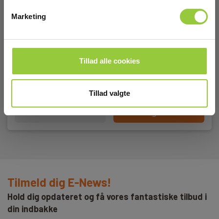
Marketing
Metrel S2041 Jordmodstandssæt, 4 ledere, 50
m
EAN 3831063421795
Tillad alle cookies
Snart på lager igen
2.895,00 DKK
Excl. moms
Tillad valgte
Læs mere
Læg i kurv
Tilmeld dig E-News!
Hold dig opdateret og få vores fantastiske tilbud i
din indbakke