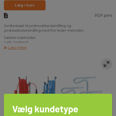
Læg i kurv
PDF print
Jordtestsæt til jordmodstandsmåling og
jordresistivitetsmåling med fire-leder-metoden.
Sættet indeholder:
4 stk. jordspyd
2 stk. 20 m prøveledning m. næb, hhv. grøn og sort
Læs mere
2 stk. 4,5 m prøveledning m. næb, hhv. blå og rød
Prøveledningerne har standardbananstik og kan således
anvendes på tværs af fabrikater.
Vælg kundetype