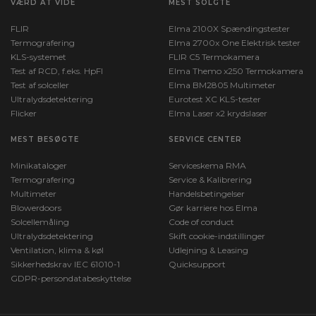
VÆRD AT VIDE
MEST SOLGTE
FLIR
Elma 2100X Spændingstester
Termografering
Elma 2700x One Elektrisk tester
KLS-systemet
FLIR C5 Termokamera
Test af RCD, f.eks. HpFI
Elma Themo x250 Termokamera
Test af solceller
Elma BM2805 Multimeter
Ultralydsdetektering
Eurotest XC KLS-tester
Flicker
Elma Laser x2 krydslaser
MEST BESØGTE
SERVICE CENTER
Minikataloger
Serviceskema RMA
Termografering
Service & Kalibrering
Multimeter
Handelsbetingelser
Blowerdoors
Gør karriere hos Elma
Solcellemåling
Code of conduct
Ultralydsdetektering
Skift cookie-indstillinger
Ventilation, klima & køl
Udlejning & Leasing
Sikkerhedskrav IEC 61010-1
Quicksupport
GDPR-persondatabeskyttelse