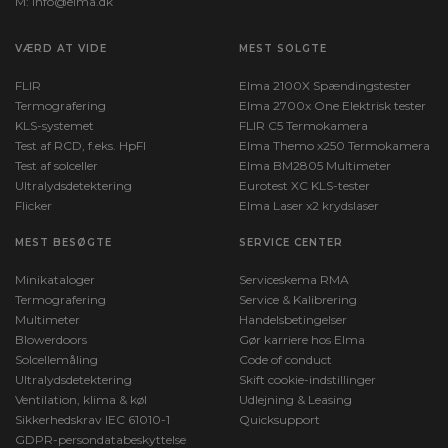
M:
info@elma.dk
VÆRD AT VIDE
MEST SOLGTE
FLIR
Elma 2100X Spændingstester
Termografering
Elma 2700x One Elektrisk tester
KLS-systemet
FLIR C5 Termokamera
Test af RCD, f.eks. HpFI
Elma Themo x250 Termokamera
Test af solceller
Elma BM2805 Multimeter
Ultralydsdetektering
Eurotest XC KLS-tester
Flicker
Elma Laser x2 krydslaser
MEST BESØGTE
SERVICE CENTER
Minikataloger
Serviceskema RMA
Termografering
Service & Kalibrering
Multimeter
Handelsbetingelser
Blowerdoors
Gør karriere hos Elma
Solcellemåling
Code of conduct
Ultralydsdetektering
Skift cookie-indstillinger
Ventilation, klima & køl
Udlejning & Leasing
Sikkerhedskrav IEC 61010-1
Quicksupport
GDPR-persondatabeskyttelse