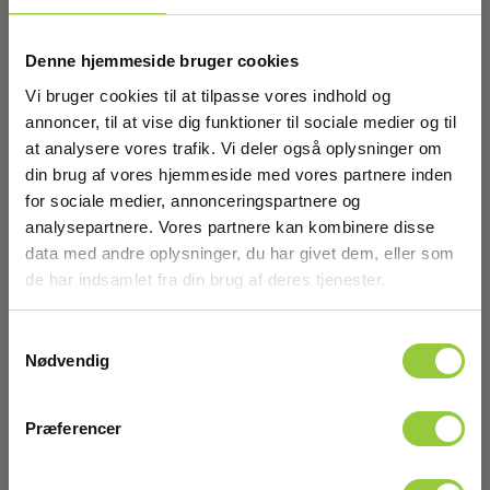
Denne hjemmeside bruger cookies
Røgpatroner
Vi bruger cookies til at tilpasse vores indhold og
Volumen (m³):
annoncer, til at vise dig funktioner til sociale medier og til
8,5
at analysere vores trafik. Vi deler også oplysninger om
din brug af vores hjemmeside med vores partnere inden
Røgtype:
for sociale medier, annonceringspartnere og
Grå
analysepartnere. Vores partnere kan kombinere disse
data med andre oplysninger, du har givet dem, eller som
Tid (sek):
de har indsamlet fra din brug af deres tjenester.
65
Samtykkevalg
Vægt (g):
Nødvendig
9
Præferencer