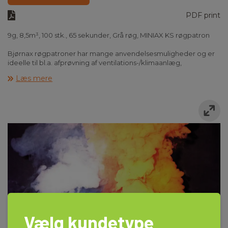
PDF print
9g, 8,5m³, 100 stk., 65 sekunder, Grå røg, MINIAX KS røgpatron
Bjørnax røgpatroner har mange anvendelsesmuligheder og er
ideelle til bl.a. afprøvning af ventilations-/klimaanlæg,
tæthedsafprøvning af f.eks. skorstene og mange andre
Læs mere
opgaver.
Røgpatroner giver stor sikkerhed ved test og afprøvning af
ventilations-/klimaanlæg for tæthed og visuel kontrol af luftens
bevægelse, strømning og fordeling i kanaler og lokaler.
Bjørnax røgpatroner udsender partikelrøg og ikke oliebaseret
røg. Det vil sige at røgen ikke afsætter olie på omgivelserne.
Partikelrøgen kan anvendes i alle lokaler og skader ikke
membranen i røgmasker. Røgen har samme densitet som den
omgivende luft og der er ingen kemisk reaktion ved kontakt
med overflader.
Følgende røgpatroner er et udvalg af Björnax´s store sortiment,
andre størrelser og farver kan også bestilles.
Vælg kundetype