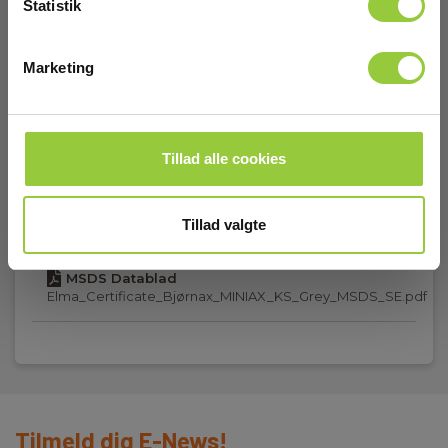
Statistik
Download
Marketing
MSDS Datablad
Elma_Certificate_Bjørnax_MINIAX_KS_Grey_MSDS_DK.pdf
MSDS Datablad
Elma_Certificate_Bjørnax_MINIAX_KS_Grey_MSDS_EN.pdf
Tillad alle cookies
MSDS Datablad
Tillad valgte
Elma_Certificate_Bjørnax_MINIAX_KS_Grey_MSDS_NO.pdf
MSDS Datablad
Elma_Certificate_Bjørnax_MINIAX_KS_Grey_MSDS_SE.pdf
Tilmeld dig E-News!