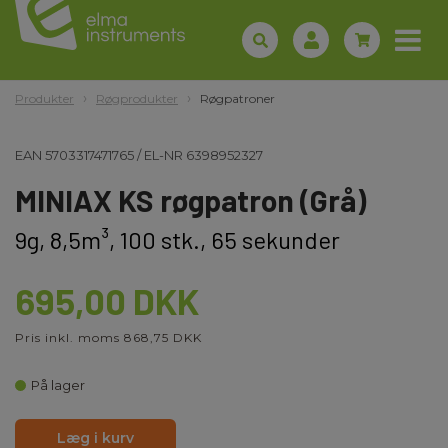
Produkter
Røgprodukter
Røgpatroner
EAN
5703317471765
/
EL-NR
6398952327
MINIAX KS røgpatron (Grå)
9g, 8,5m³, 100 stk., 65 sekunder
695,00 DKK
Pris inkl. moms 868,75 DKK
På lager
Læg i kurv