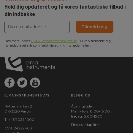
Hold dig opdateret og få vores fantastiske tilbud i
din indbakke
Tilmeld mig
Læs mere i vores
GDPR Persondatabeskyttelse
. Du kan fremelde dig
nyhedsbrevet når som helst via et link i nyhedsmailen.
ELMA INSTRUMENTS A/S
BESØG OS
Ryttermarken 2
Åbningstider:
DK-3520 Farum
Man - tors: 8.00-16.00,
fredag: 8.00-15.30
T:
+45 7022 1000
Find os:
Map link
CVR: 24229408