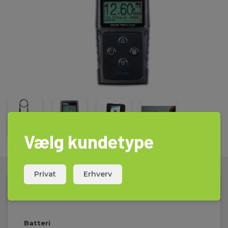
over målepunktet, og resultatet vil kunne aflæses i displayet.
Alt i alt et uundværligt instrument i det daglige arbejde, for folk
der har med service på beholdere og lignende at gøre, eller til
industrier, hvor dele eller hele rørinstallationen skal kontrolleres
fra tid til anden. En måling kan udføres på ganske få sekunder
med Elma PHYNIX DC2000C, uden først at skulle adskille rør og
dermed være tvunget til at lukke en proces ned.
PHYNIX DC2000C er således en lille handy og robust
godstykkelsesmåler, der med standard 5 MHz måleproben
dækker måleområdet fra 0,8 til 300 mm.
Instrumentet leveres komplet i flight case inkl. måleprobe,
indbygget test punkt for egen kontrol, kalibreringscertifikat,
måleGEL og vejledning.
Vælg kundetype
Privat
Erhverv
Tekniske Data:
Batteri