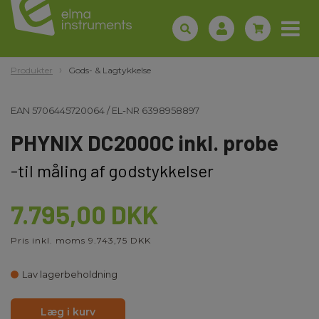
Produkter
Gods- & Lagtykkelse
EAN
5706445720064
/
EL-NR
6398958897
PHYNIX DC2000C inkl. probe
-til måling af godstykkelser
7.795,00 DKK
Pris inkl. moms 9.743,75 DKK
Lav lagerbeholdning
Læg i kurv