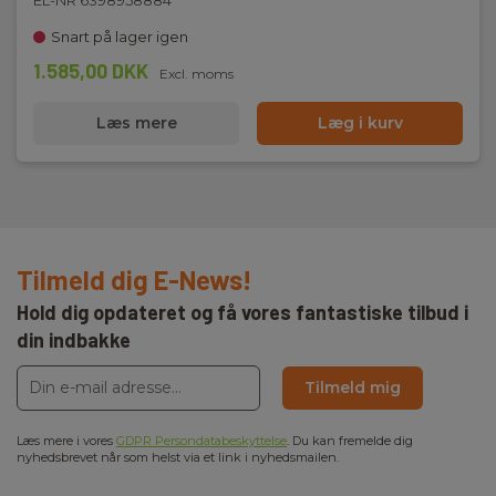
EL-NR 6398958884
Snart på lager igen
1.585,00 DKK
Excl. moms
Læs mere
Læg i kurv
Tilmeld dig E-News!
Hold dig opdateret og få vores fantastiske tilbud i
din indbakke
Tilmeld mig
Læs mere i vores
GDPR Persondatabeskyttelse
. Du kan fremelde dig
nyhedsbrevet når som helst via et link i nyhedsmailen.