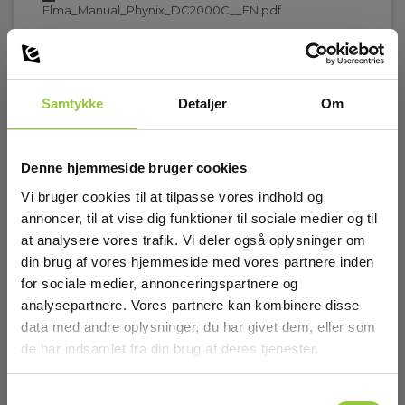
Elma_Manual_Phynix_DC2000C__EN.pdf
Lagtykkelse område:
0,8…300 mm
Lagtykkelse opløsning:
Samtykke
Detaljer
Om
0,01 / 0,1 mm
Tilbehør
Lydhastighed:
Denne hjemmeside bruger cookies
1000...9999 m/s
Vi bruger cookies til at tilpasse vores indhold og
annoncer, til at vise dig funktioner til sociale medier og til
Nettovægt:
220 g
at analysere vores trafik. Vi deler også oplysninger om
din brug af vores hjemmeside med vores partnere inden
Rør, min. diameter:
for sociale medier, annonceringspartnere og
Ø20 mm x 3 mm gods
analysepartnere. Vores partnere kan kombinere disse
data med andre oplysninger, du har givet dem, eller som
Transducer mål:
de har indsamlet fra din brug af deres tjenester.
Ø12,5 mm
Samtykkevalg