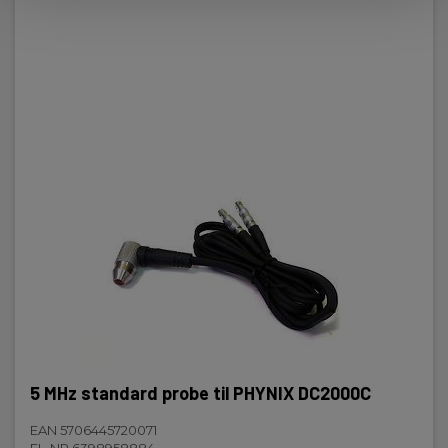
Dimensioner HxBxD (mm):
116x64x27
5 MHz standard probe til PHYNIX DC2000C
EAN 5706445720071