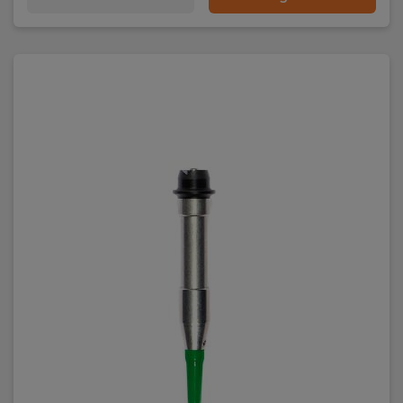
Materiale:
FE (Magnetisk) og N (ikke magnetisk)
Måleområde afhængig af probe:
Ja
Batteri:
2 stk, AA,Genopladeligt, Inkl.
Vægt (g):
205
Dimensioner HxBxD (mm):
137x66x23