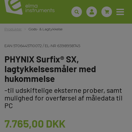
Produkter
Gods- & Lagtykkelse
EAN
5706445710072
/
EL-NR
6398958745
PHYNIX Surfix® SX,
lagtykkelsesmåler med
hukommelse
-til udskiftelige eksterne prober, samt
mulighed for overførsel af måledata til
PC
7.765,00 DKK