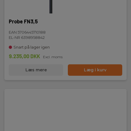
Probe FN3,5
EAN 5706445710188
EL-NR 6398958842
Snart på lager igen
9.235,00 DKK
Excl. moms
Læs mere
Læg i kurv
USB kabel, A/B micro, 1meter