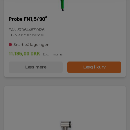
Probe FN1,5/90°
EAN 5706445710126
EL-NR 6398958790
Snart på lager igen
11.185,00 DKK
Excl. moms
Læs mere
Læg i kurv