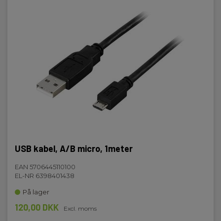
USB kabel, A/B micro, 1meter
EAN 5706445110100
EL-NR 6398401438
På lager
120,00 DKK
Excl. moms