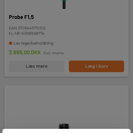
Probe F1,5
EAN 5706445710102
EL-NR 6398958774
Lav lagerbeholdning
3.895,00 DKK
Excl. moms
Læs mere
Læg i kurv