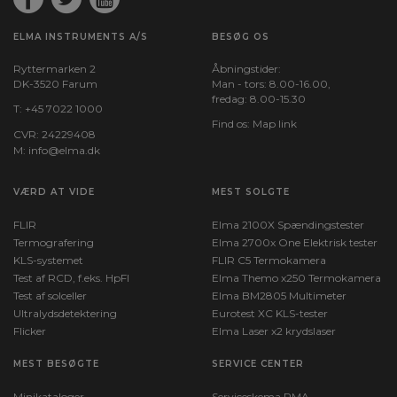
ELMA INSTRUMENTS A/S
BESØG OS
Ryttermarken 2
Åbningstider:
DK-3520 Farum
Man - tors: 8.00-16.00,
fredag: 8.00-15.30
T:
+45 7022 1000
Find os:
Map link
CVR: 24229408
M:
info@elma.dk
VÆRD AT VIDE
MEST SOLGTE
FLIR
Elma 2100X Spændingstester
Termografering
Elma 2700x One Elektrisk tester
KLS-systemet
FLIR C5 Termokamera
Test af RCD, f.eks. HpFI
Elma Themo x250 Termokamera
Test af solceller
Elma BM2805 Multimeter
Ultralydsdetektering
Eurotest XC KLS-tester
Flicker
Elma Laser x2 krydslaser
MEST BESØGTE
SERVICE CENTER
Minikataloger
Serviceskema RMA