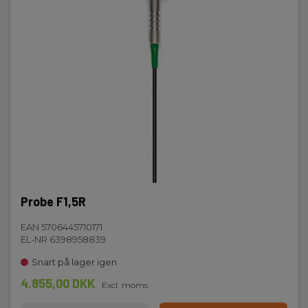
Probe F1,5R
EAN 5706445710171
EL-NR 6398958839
Snart på lager igen
4.855,00 DKK
Excl. moms