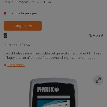
Pris inkl. moms 9.706,25 DKK
Snart på lager igen
Læg i kurv
PDF print
PHYNIX Surfix SX.
Lagtykkelsesmåler med udskiftelige eksterne prober til måling
af lagtykkelser af en overfladebehandling, hvor underlaget
udgøres af metal, magnetisk(F) såvel som ikke magnetisk(N).
Læs mere
PHYNIX Surfix SX er den nyeste model fra Phynix og leveres nu
med dansksproget menu og et grafisk farvedisplay med høj
opløsning. Derudover er Surfix SX, som de øvrige Surfix
modeller, udført i en suveræn tysk kvalitet. Instrumentet er
forberedt til eksterne prober, hvor målespidsen er fremstillet i
Carabid(WC), hvilket gør målespisen stortset uforgængelig, som
igen medføre stor præcision og gentagelsesnøjagtighed under
måling.