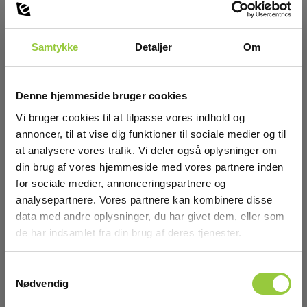
Samtykke
Detaljer
Om
Denne hjemmeside bruger cookies
Vi bruger cookies til at tilpasse vores indhold og
annoncer, til at vise dig funktioner til sociale medier og til
at analysere vores trafik. Vi deler også oplysninger om
din brug af vores hjemmeside med vores partnere inden
for sociale medier, annonceringspartnere og
Probe N1,5
analysepartnere. Vores partnere kan kombinere disse
data med andre oplysninger, du har givet dem, eller som
EAN 5706445710119
de har indsamlet fra din brug af deres tjenester.
EL-NR 6398958787
Lav lagerbeholdning
Samtykkevalg
3.895,00 DKK
Excl. moms
Nødvendig