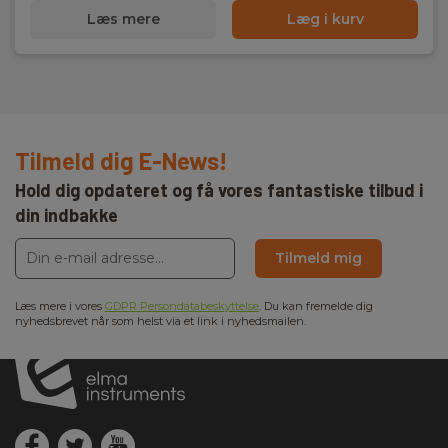
Læs mere
Læg i kurv
Tilmeld dig E-News!
Hold dig opdateret og få vores fantastiske tilbud i
din indbakke
Tilmeld mig
Læs mere i vores
GDPR Persondatabeskyttelse
. Du kan fremelde dig
nyhedsbrevet når som helst via et link i nyhedsmailen.