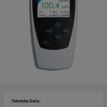
Med PHYNIX Surfix SX får du måling med statiske funktioner, så
som antallet af målinger, min/max måleværdi,
middelværdi(mean value) og standard afvigelsen(standard
deviation).
Målinger gemt i instrumentets hukommelse kan naturligvis
overføres til PC via USB 2.0, via det medfølgende USB-kabel.
Softwaren "Phynix.Connect", kan gratis downloades længere
nede på siden hér.
PHYNIX Surfix SX er anvendelig i følgende applikationer:
-Malerværksteder, både våd og pulver-lakeringer
-Autoværksteder
-Forsikringsbranchen
-Stålvalseværker
-Skibsbygning industrien
-Godsmodtagelser
-Produktionsvirksomheder m.v.
Phynix Surfix® SX leveres komplet, dog uden probe, i en
praktisk, slagfast kuffert indeholdende: USB-kabel, 2 batterier,
testcertifikat samt vejledning.
Tekniske Data:
Se "Tilbehør" længere nede på siden for at se udvalget af