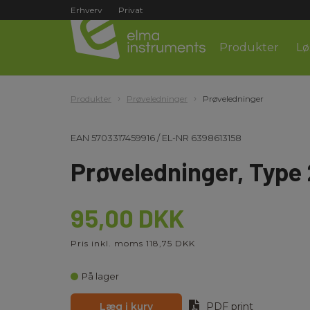
Erhverv
Privat
Produkter
Lø
Produkter
Prøveledninger
Prøveledninger
EAN
5703317459916
/
EL-NR
6398613158
Prøveledninger, Type 
95,00 DKK
Pris inkl. moms 118,75 DKK
På lager
Læg i kurv
PDF print