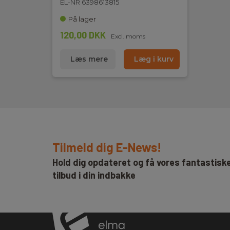
EL-NR 6398613815
På lager
120,00 DKK
Excl. moms
Læs mere
Læg i kurv
Tilmeld dig E-News!
Hold dig opdateret og få vores fantastisk
tilbud i din indbakke