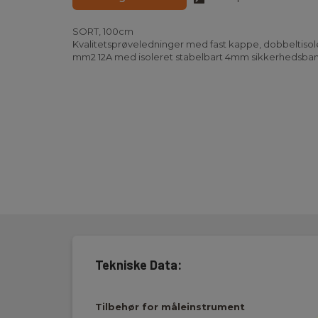
SORT, 100cm
Kvalitetsprøveledninger med fast kappe, dobbeltisoler
mm2 12A med isoleret stabelbart 4mm sikkerhedsban
Tekniske Data:
Tilbehør for måleinstrument