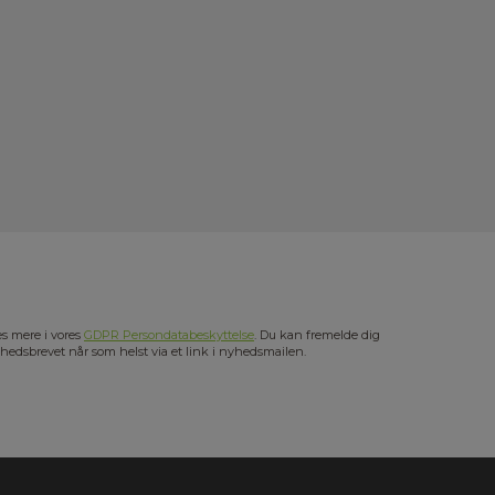
s mere i vores
GDPR Persondatabeskyttelse
. Du kan fremelde dig
hedsbrevet når som helst via et link i nyhedsmailen.