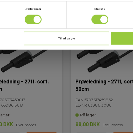
Præferencer
Statistik
Tillad valgte
eledning - 2711, sort,
Prøveledning - 2711, sor
m
50cm
703317459817
EAN 5703317459862
 6398613019
EL-NR 6398613080
lager
På lager
0 DKK
98,00 DKK
Excl. moms
Excl. moms