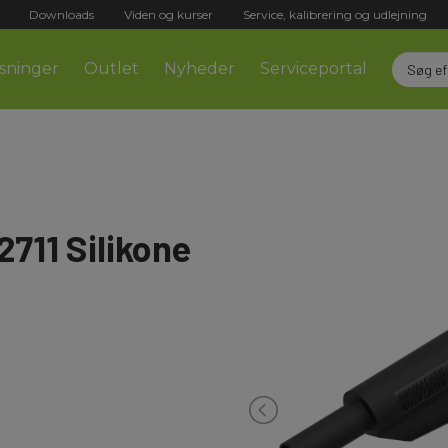
Downloads
Viden og kurser
Service, kalibrering og udlejning
sninger
Outlet
Nyheder
Serviceportal
2711 Silikone