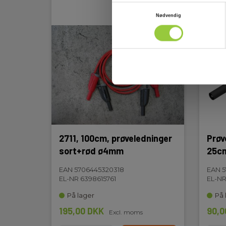
Samtykkevalg
Nødvendig
2711, 100cm, prøveledninger
Prøv
sort+rød ø4mm
25c
EAN 5706445320318
EAN 5
EL-NR 6398615761
EL-NR
På lager
På 
195,00 DKK
90,0
Excl. moms