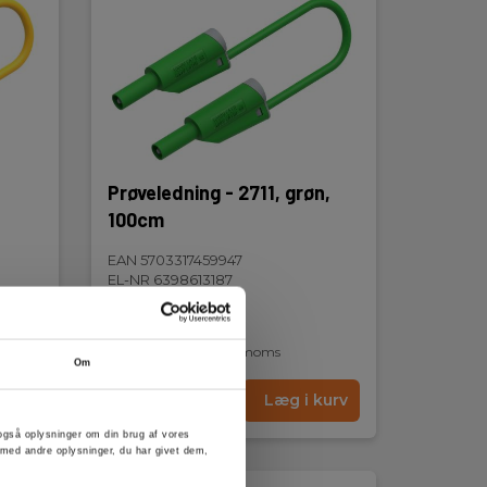
Prøveledning - 2711, grøn,
100cm
EAN 5703317459947
EL-NR 6398613187
På lager
95,00 DKK
Excl. moms
Om
kurv
Læs mere
Læg i kurv
er også oplysninger om din brug af vores
med andre oplysninger, du har givet dem,