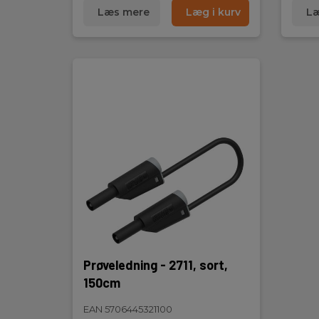
Læs mere
Læg i kurv
Læ
Prøveledning - 2711, sort,
150cm
EAN 5706445321100