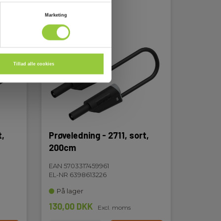
Marketing
Tillad alle cookies
t,
Prøveledning - 2711, sort,
200cm
EAN 5703317459961
EL-NR 6398613226
På lager
130,00 DKK
Excl. moms