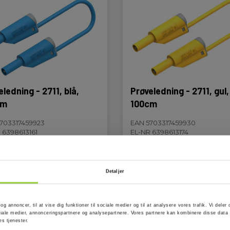
ledning - 2711, blå,
Prøveledning - 2711, gul,
cm
100cm
703317459923
EAN 5703317459930
 6398613161
EL-NR 6398613174
lager
På lager
0 DKK
95,00 DKK
Excl. moms
Excl. moms
Detaljer
s mere
Læg i kurv
Læs mere
Læg i 
 og annoncer, til at vise dig funktioner til sociale medier og til at analysere vores trafik. Vi del
ale medier, annonceringspartnere og analysepartnere. Vores partnere kan kombinere disse data 
es tjenester.