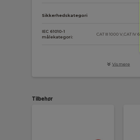
Sikkerhedskategori
IEC 61010-1
CAT III 1000 V,CAT IV 
målekategori:
Dimensioner
Vis mere
Prøveledning
Yderkappe:
Silikone
Tilbehør
Strømværdi:
12 A
Ledningslængde:
100 cm