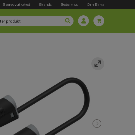
Bæredygtighed
Brands
Bedøm os
Om Elma