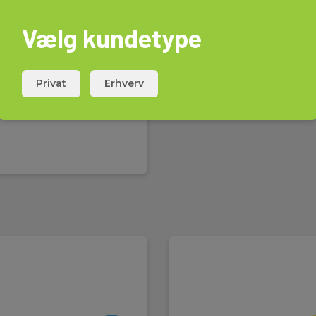
Vælg kundetype
600 V
Privat
Erhverv