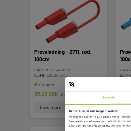
Farve:
Sort
Ledertværsnit:
0,75 mm2
Stiktype:
4 mm bananstik
Prøveledning - 2711, rød,
Prøve
100cm
100
EAN 5703317459909
EAN 5
EL-NR 6398613145
EL-NR
På lager
På 
95,00 DKK
95,0
Excl. moms
Samtykke
Læs mere
Læg i kurv
Læ
Denne hjemmeside bruger cookies
Vi bruger cookies til at tilpasse vores indhold
hjemmeside med vores partnere inden for soci
eller som de har indsamlet fra din brug af der