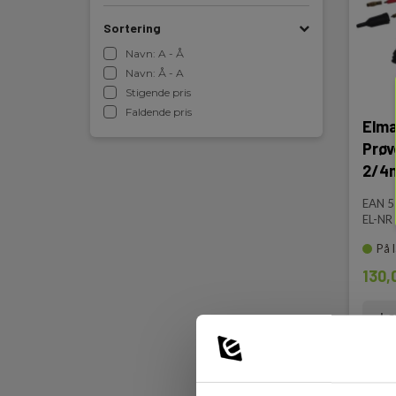
Sortering
Navn: A - Å
Navn: Å - A
Stigende pris
Faldende pris
Elm
Prøv
2/4m
EAN 
EL-NR
På 
130,
Læ