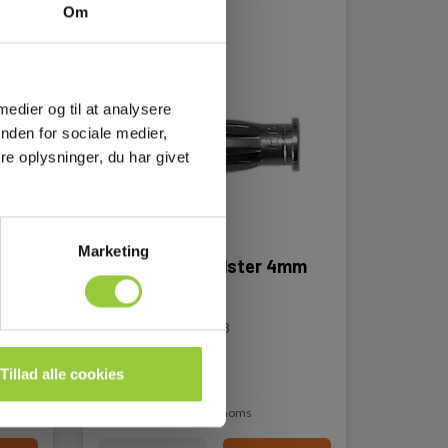
Om
 medier og til at analysere
nden for sociale medier,
e oplysninger, du har givet
Marketing
2,
60440 bananhylster 4mm
med fjedre
EAN 5706445320608
EL-NR 6398615978
Tillad alle cookies
På lager
65,00 DKK
Excl. moms