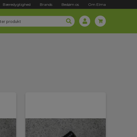
Bæredygtighed
Brands
Bedøm os
Om Elma