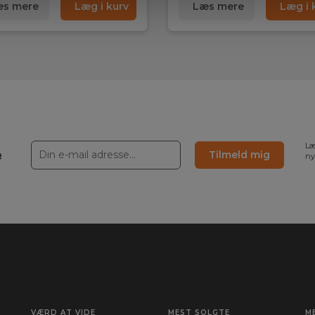
s mere
Læg i kurv
Læs mere
Læg i 
Læ
e
Tilmeld mig
ny
VÆRD AT VIDE
MEST SOLGTE
M