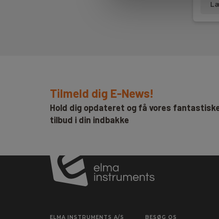
Læ
Tilmeld dig E-News!
Hold dig opdateret og få vores fantastisk
tilbud i din indbakke
ELMA INSTRUMENTS A/S
BESØG OS