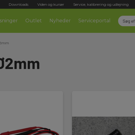
Downloads
Viden og kurser
Service, kalibrering og udlejning
sninger
Outlet
Nyheder
Serviceportal
 Ø2mm
- Ø2mm