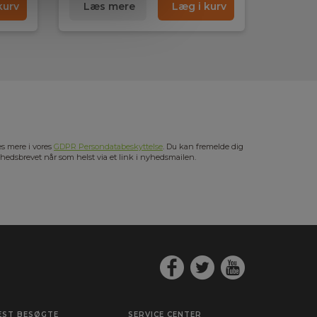
kurv
Læs mere
Læg i kurv
s mere i vores
GDPR Persondatabeskyttelse
. Du kan fremelde dig
hedsbrevet når som helst via et link i nyhedsmailen.
EST BESØGTE
SERVICE CENTER