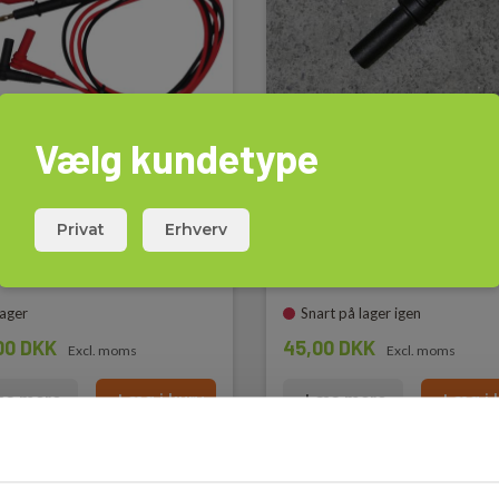
Vælg kundetype
a TS24
Bananstiksadapter - A
eledningssæt m.
4/2mm, sort
m probe, silikone
Privat
Erhverv
EAN 5706445320028
EL-NR 6398614513
5703534830307
 8798324045
lager
Snart på lager igen
00 DKK
45,00 DKK
Excl. moms
Excl. moms
s mere
Læg i kurv
Læs mere
Læg i 