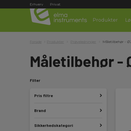
Erhverv
Privat
Produkter
Lø
Forside
Produkter
Prøveledninger
Måletilbehør -
Måletilbehør 
Filter
Pris filtre
Brand
Sikkerhedskategori