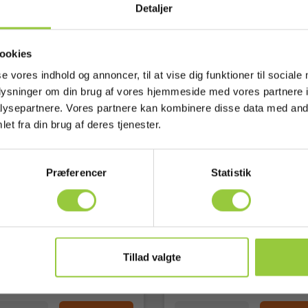
Detaljer
ookies
se vores indhold og annoncer, til at vise dig funktioner til sociale
oplysninger om din brug af vores hjemmeside med vores partnere i
ysepartnere. Vores partnere kan kombinere disse data med andr
et fra din brug af deres tjenester.
Præferencer
Statistik
krokodillenæb - 5002,
Minikrokodillenæb - 500
, 2mm
rød, 2mm
5706445320035
EAN 5706445320042
 6398614568
EL-NR 6398614571
Tillad valgte
lager
På lager
0 DKK
60,00 DKK
Excl. moms
Excl. moms