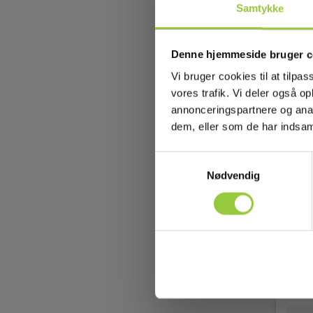
Samtykke
Denne hjemmeside bruger c
Vi bruger cookies til at tilpas
vores trafik. Vi deler også 
annonceringspartnere og anal
dem, eller som de har indsaml
Samtykkevalg
Nødvendig
Mini
sort
EAN 
EL-NR
På 
60,0