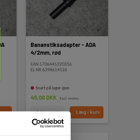
DA
Bananstiksadapter - ADA
4/2mm, rød
EAN 5706445320356
EL-NR 6398614526
Snart på lager igen
45,00 DKK
Excl. moms
kurv
Læs mere
Læg i kurv