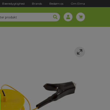
Bæredygtighed
Brands
Bedøm os
Om Elma