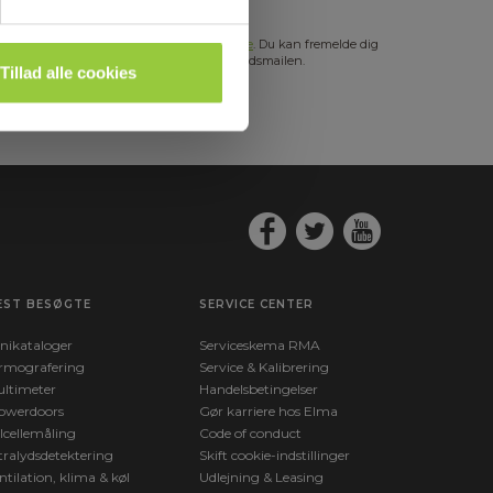
s mere i vores
GDPR Persondatabeskyttelse
. Du kan fremelde dig
hedsbrevet når som helst via et link i nyhedsmailen.
Tillad alle cookies
EST BESØGTE
SERVICE CENTER
nikataloger
Serviceskema RMA
rmografering
Service & Kalibrering
ltimeter
Handelsbetingelser
owerdoors
Gør karriere hos Elma
lcellemåling
Code of conduct
tralydsdetektering
Skift cookie-indstillinger
ntilation, klima & køl
Udlejning & Leasing