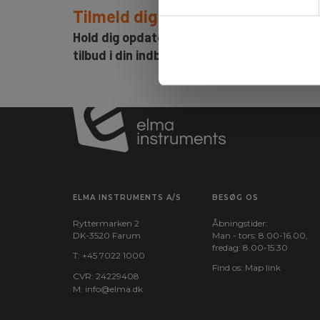
Tilmeld dig E-News!
Hold dig opdateret og få vores fantastisk
tilbud i din indbakke
ELMA INSTRUMENTS A/S
BESØG OS
Ryttermarken 2
Åbningstider:
DK-3520 Farum
Man - tors: 8.00-16.00,
fredag: 8.00-15.30
T:
+45 7022 1000
Find os:
Map link
CVR: 24229408
M:
info@elma.dk