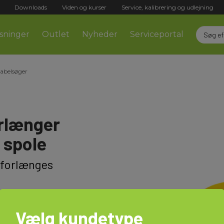
Downloads
Viden og kurser
Service, kalibrering og udlejning
sninger
Outlet
Nyheder
Serviceportal
Kabelsøger
orlænger
å spole
 forlænges
Vælg kundetype