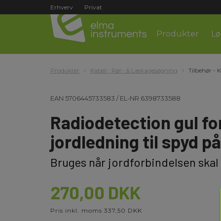
Erhverv
Privat
Produkter
Lø
Produkter
Kabel-, Rør- & Lækagesøgning
Tilbehør - 
EAN
5706445733583
/
EL-NR
6398733588
Radiodetection gul f
jordledning til spyd p
Bruges når jordforbindelsen skal
270,00 DKK
Pris inkl. moms 337,50 DKK