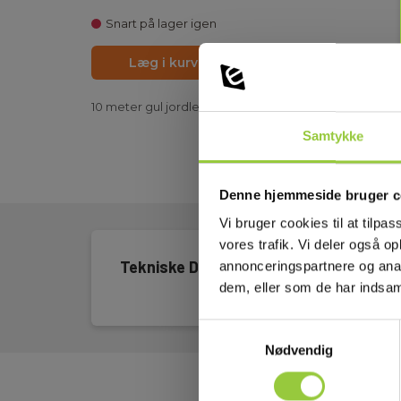
Snart på lager igen
Læg i kurv
PDF print
10 meter gul jordledning på spole. Bruges når jordfor
Samtykke
Denne hjemmeside bruger c
Vi bruger cookies til at tilpas
vores trafik. Vi deler også 
Tekniske Data
annonceringspartnere og anal
dem, eller som de har indsaml
Samtykkevalg
Nødvendig