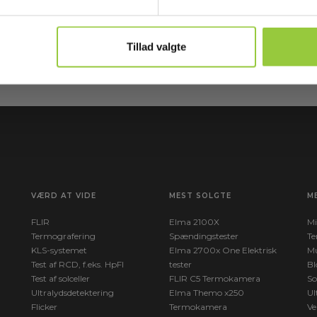
Læ
e
Tilmeld mig
ny
Tillad valgte
VÆRD AT VIDE
MEST SOLGTE
M
FLIR
Elma 2100X
Mi
Termografering
Spændingstester
Te
KLS-systemet
Elma 2700x One Elektrisk
Mu
Test af RCD, f.eks. HpFI
tester
Bl
Test af solceller
FLIR C5 Termokamera
So
Ultralydsdetektering
Elma Themo x250
Ul
Flicker
Termokamera
Ve