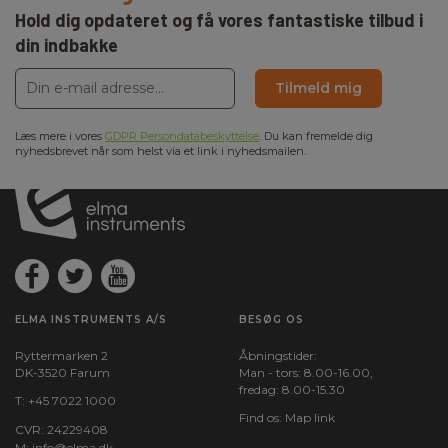
Hold dig opdateret og få vores fantastiske tilbud i
din indbakke
Tilmeld mig
Læs mere i vores
GDPR Persondatabeskyttelse
. Du kan fremelde dig
nyhedsbrevet når som helst via et link i nyhedsmailen.
ELMA INSTRUMENTS A/S
BESØG OS
Ryttermarken 2
Åbningstider:
DK-3520 Farum
Man - tors: 8.00-16.00,
fredag: 8.00-15.30
T:
+45 7022 1000
Find os:
Map link
CVR: 24229408
M:
info@elma.dk