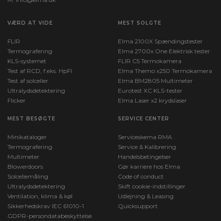
VÆRD AT VIDE
MEST SOLGTE
FLIR
Elma 2100X Spændingstester
Termografering
Elma 2700x One Elektrisk tester
KLS-systemet
FLIR C5 Termokamera
Test af RCD, f.eks. HpFI
Elma Themo x250 Termokamera
Test af solceller
Elma BM2805 Multimeter
Ultralydsdetektering
Eurotest XC KLS-tester
Flicker
Elma Laser x2 krydslaser
MEST BESØGTE
SERVICE CENTER
Minikataloger
Serviceskema RMA
Termografering
Service & Kalibrering
Multimeter
Handelsbetingelser
Blowerdoors
Gør karriere hos Elma
Solcellemåling
Code of conduct
Ultralydsdetektering
Skift cookie-indstillinger
Ventilation, klima & køl
Udlejning & Leasing
Sikkerhedskrav IEC 61010-1
Quicksupport
GDPR-persondatabeskyttelse