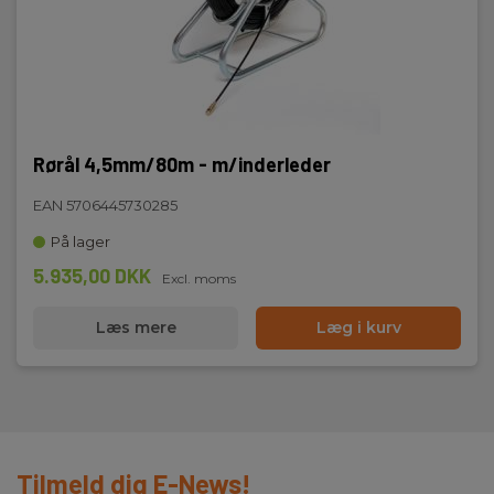
Rørål 4,5mm/80m - m/inderleder
EAN 5706445730285
På lager
5.935,00 DKK
Excl. moms
Læs mere
Læg i kurv
Tilmeld dig E-News!