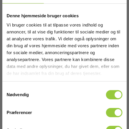
Gevind:
M5 indv.
Denne hjemmeside bruger cookies
Indhold
Længde:
Vi bruger cookies til at tilpasse vores indhold og
83 mm
annoncer, til at vise dig funktioner til sociale medier og til
Indehol
at analysere vores trafik. Vi deler også oplysninger om
din brug af vores hjemmeside med vores partnere inden
for sociale medier, annonceringspartnere og
Radiode
analysepartnere. Vores partnere kan kombinere disse
batteri
for
data med andre oplysninger, du har givet dem, eller som
Sonde
de har indsamlet fra din brug af deres tjenester.
S6
Samtykkevalg
Nødvendig
Radiodetection batteri
Præferencer
for Sonde S6