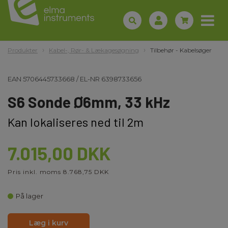
Produkter
Kabel-, Rør- & Lækagesøgning
Tilbehør - Kabelsøger
EAN
5706445733668
/
EL-NR
6398733656
S6 Sonde Ø6mm, 33 kHz
Kan lokaliseres ned til 2m
7.015,00 DKK
Pris inkl. moms 8.768,75 DKK
På lager
Læg i kurv