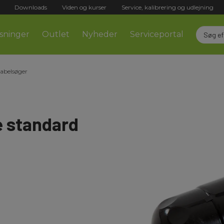
Downloads
Viden og kurser
Service, kalibrering og udlejning
sninger
Outlet
Nyheder
Serviceportal
Kabelsøger
e standard