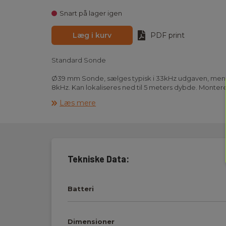
Snart på lager igen
Læg i kurv
PDF print
Standard Sonde
Ø39 mm Sonde, sælges typisk i 33kHz udgaven, men ka
8kHz. Kan lokaliseres ned til 5 meters dybde. Monteres
Læs mere
Tekniske Data:
Batteri
Dimensioner