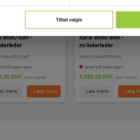
Tillad valgte
l 9mm/50m -
Rørål 9mm/80m -
derleder
m/inderleder
5706445730087
EAN 5706445730360
rt på lager igen
Snart på lager igen
5,00 DKK
9.685,00 DKK
Excl. moms
Excl. moms
s mere
Læg i kurv
Læs mere
Læg i 