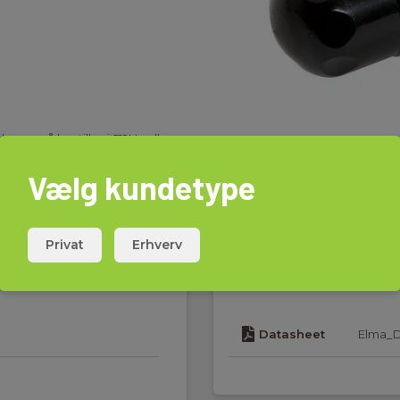
n også bestilles i 512Hz eller
 typisk på rørål.
Vælg kundetype
Privat
Erhverv
Download
Datasheet
Elma_