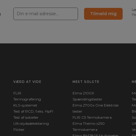
Læ
e
Tilmeld mig
ny
VÆRD AT VIDE
MEST SOLGTE
M
FLIR
Elma 2100X
Mi
Termografering
Spændingstester
Te
KLS-systemet
Elma 2700x One Elektrisk
Mu
Test af RCD, f.eks. HpFI
tester
Bl
Test af solceller
FLIR C5 Termokamera
So
Ultralydsdetektering
Elma Themo x250
Ul
Flicker
Termokamera
Ve
Elma BM2805 Multimeter
Si