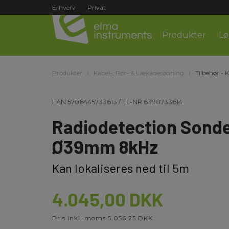
Erhverv
Privat
Produkter
Lø
Produkter
Kabel-, Rør- & Lækagesøgning
Tilbehør - 
EAN
5706445733613
/
EL-NR
6398733614
Radiodetection Sond
Ø39mm 8kHz
Kan lokaliseres ned til 5m
4.045,00 DKK
Pris inkl. moms 5.056,25 DKK