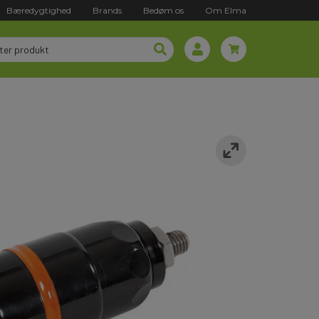
Bæredygtighed
Brands
Bedøm os
Om Elma