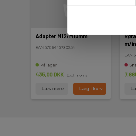
Længde:
105 mm
Adapter M12/M10mm
Rørå
m/in
EAN 5706445730254
EAN 
På lager
Sna
435,00 DKK
7.88
Excl. moms
Læs mere
Læg i kurv
Læ