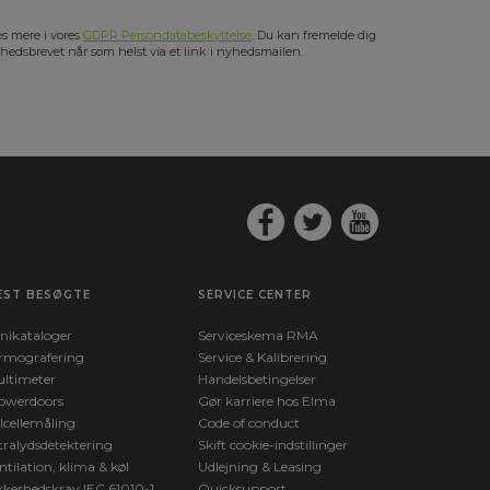
s mere i vores
GDPR Persondatabeskyttelse
. Du kan fremelde dig
hedsbrevet når som helst via et link i nyhedsmailen.
EST BESØGTE
SERVICE CENTER
nikataloger
Serviceskema RMA
rmografering
Service & Kalibrering
ltimeter
Handelsbetingelser
owerdoors
Gør karriere hos Elma
lcellemåling
Code of conduct
tralydsdetektering
Skift cookie-indstillinger
ntilation, klima & køl
Udlejning & Leasing
kkerhedskrav IEC 61010-1
Quicksupport