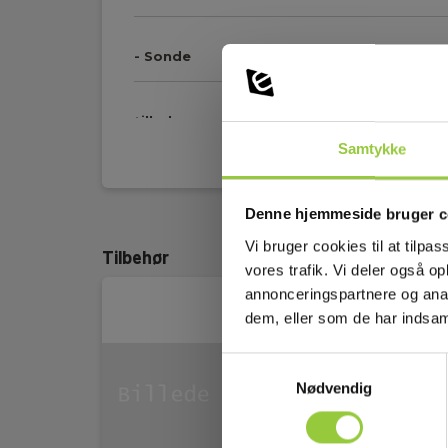
- Sonde
tilbehør
Vis mere
Samtykke
Batteri:
1 x AA
Denne hjemmeside bruger c
Batterilevetid:
Op til 8 timer
Vi bruger cookies til at tilpas
Tilbehør
vores trafik. Vi deler også 
Diameter:
39 mm
annonceringspartnere og anal
dem, eller som de har indsaml
Dybdeskarphed:
5 m
Samtykkevalg
Frekvens område:
8 kHz
Nødvendig
Gevind:
M10 udvendigt