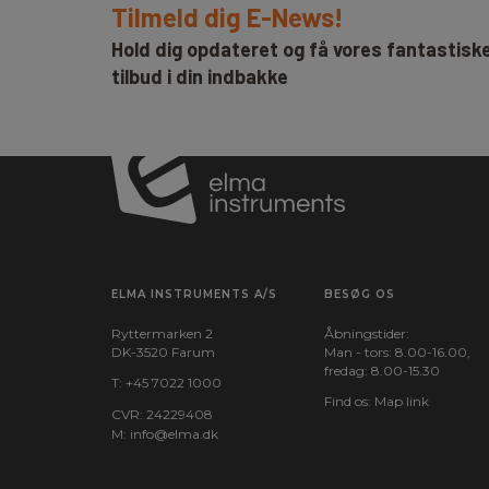
Tilmeld dig E-News!
Hold dig opdateret og få vores fantastisk
tilbud i din indbakke
ELMA INSTRUMENTS A/S
BESØG OS
Ryttermarken 2
Åbningstider:
DK-3520 Farum
Man - tors: 8.00-16.00,
fredag: 8.00-15.30
T:
+45 7022 1000
Find os:
Map link
CVR: 24229408
M:
info@elma.dk