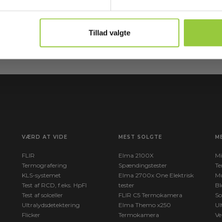
Læ
e
Tilmeld mig
ny
Tillad valgte
VÆRD AT VIDE
MEST SOLGTE
M
FLIR
Elma 2100X
Mi
Termografering
Spændingstester
Te
KLS-systemet
Elma 2700x One Elektrisk
Mu
Test af RCD, f.eks. HpFI
tester
Bl
Test af solceller
FLIR C5 Termokamera
So
Ultralydsdetektering
Elma Themo x250
Ul
Flicker
Termokamera
Ve