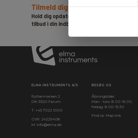
Tilmeld dig E-News!
Hold dig opdateret og få vores fantastisk
tilbud i din indbakke
ELMA INSTRUMENTS A/S
BESØG OS
Ryttermarken 2
Åbningstider:
DK-3520 Farum
Man - tors: 8.00-16.00,
fredag: 8.00-15.30
T:
+45 7022 1000
Find os:
Map link
CVR: 24229408
M:
info@elma.dk