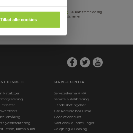
s mere i vores
GDPR Persondatabeskyttelse
. Du kan fremelde dig
hedsbrevet når som helst via et link i nyhedsmailen.
Tillad alle cookies
EST BESØGTE
SERVICE CENTER
nikataloger
Serviceskema RMA
rmografering
Service & Kalibrering
ltimeter
Handelsbetingelser
owerdoors
Gør karriere hos Elma
lcellemåling
Code of conduct
tralydsdetektering
Skift cookie-indstillinger
ntilation, klima & køl
Udlejning & Leasing