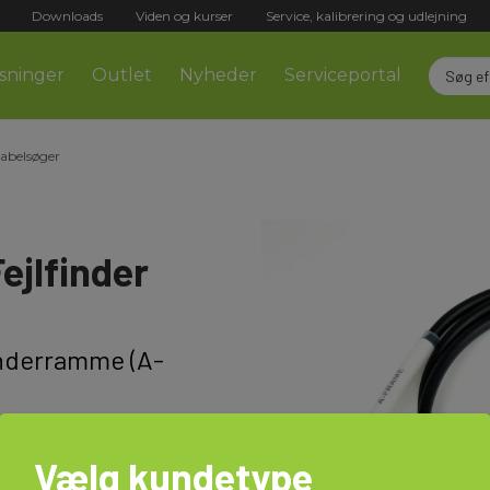
Downloads
Viden og kurser
Service, kalibrering og udlejning
sninger
Outlet
Nyheder
Serviceportal
Kabelsøger
ejlfinder
inderramme (A-
Vælg kundetype