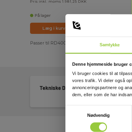
Pris inkl. moms 1.981,25 DKK
På lager
Læg i kurv
PDF print
Passer til RD4000PDL, RD7xxxPL, RD7200, 
Samtykke
Denne hjemmeside bruger c
Vi bruger cookies til at tilpas
vores trafik. Vi deler også 
Tekniske Data
annonceringspartnere og anal
dem, eller som de har indsaml
Samtykkevalg
Nødvendig