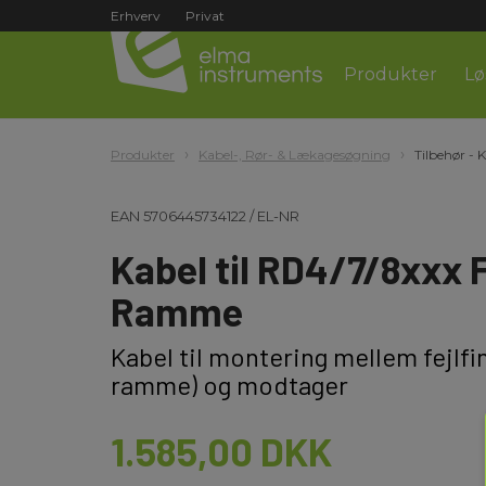
Erhverv
Privat
Produkter
Lø
Produkter
Kabel-, Rør- & Lækagesøgning
Tilbehør - 
EAN
5706445734122
/
EL-NR
Kabel til RD4/7/8xxx F
Ramme
Kabel til montering mellem fejlf
ramme) og modtager
1.585,00 DKK