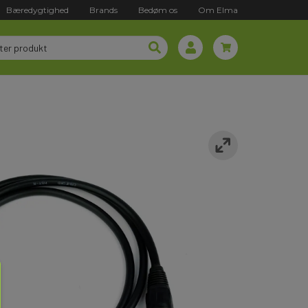
Bæredygtighed
Brands
Bedøm os
Om Elma