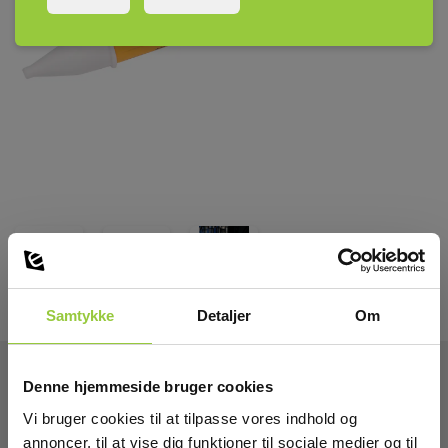
Samtykke
Detaljer
Om
Denne hjemmeside bruger cookies
Tekniske Data:
Vi bruger cookies til at tilpasse vores indhold og
annoncer, til at vise dig funktioner til sociale medier og til