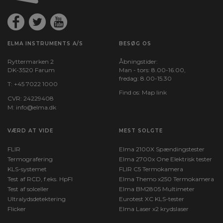
ELMA INSTRUMENTS A/S
BESØG OS
Ryttermarken 2
Åbningstider:
DK-3520 Farum
Man - tors: 8.00-16.00,
fredag: 8.00-15.30
T:
+45 7022 1000
Find os:
Map link
CVR: 24229408
M:
info@elma.dk
VÆRD AT VIDE
MEST SOLGTE
FLIR
Elma 2100X Spændingstester
Termografering
Elma 2700x One Elektrisk tester
KLS-systemet
FLIR C5 Termokamera
Test af RCD, f.eks. HpFI
Elma Themo x250 Termokamera
Test af solceller
Elma BM2805 Multimeter
Ultralydsdetektering
Eurotest XC KLS-tester
Flicker
Elma Laser x2 krydslaser