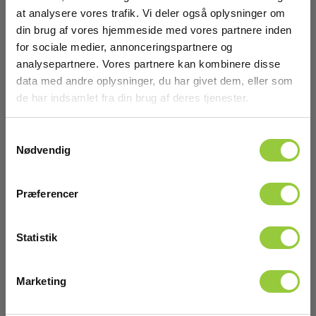
at analysere vores trafik. Vi deler også oplysninger om
Batteri
din brug af vores hjemmeside med vores partnere inden
for sociale medier, annonceringspartnere og
Batteri:
analysepartnere. Vores partnere kan kombinere disse
2 x AAA Alkaline (inkl.)
data med andre oplysninger, du har givet dem, eller som
de har indsamlet fra din brug af deres tjenester.
Dimensioner
Samtykkevalg
H x B x D:
Nødvendig
152 mm x 18 mm x 18 mm
Vis mere
Præferencer
Polsøgere/Magnettestere
Statistik
Batteri:
Download
2x1,5V LR03 (inkl.)
Marketing
Brochurer
Dimensioner:
AT31 English Brochure.pdf
20x140mm