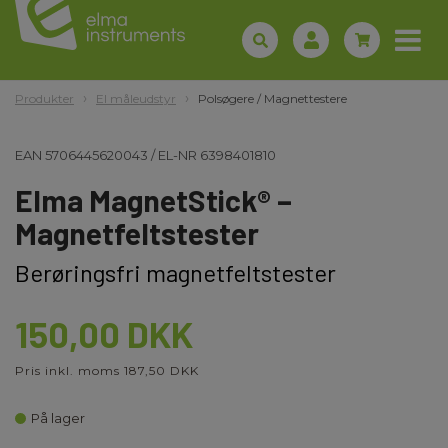
Produkter
El måleudstyr
Polsøgere / Magnettestere
EAN
5706445620043
/
EL-NR
6398401810
Elma MagnetStick® –
Magnetfeltstester
Berøringsfri magnetfeltstester
150,00 DKK
Pris inkl. moms 187,50 DKK
På lager