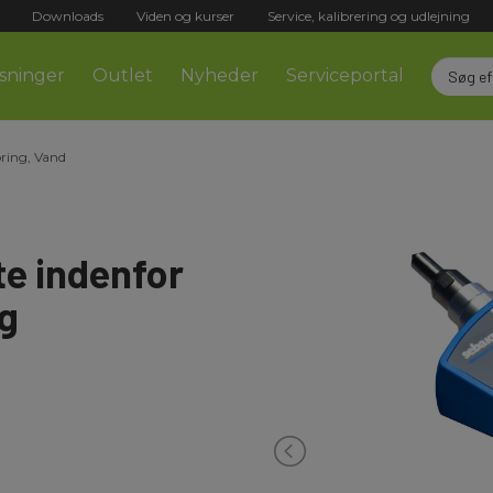
Downloads
Viden og kurser
Service, kalibrering og udlejning
sninger
Outlet
Nyheder
Serviceportal
ring, Vand
te indenfor
g