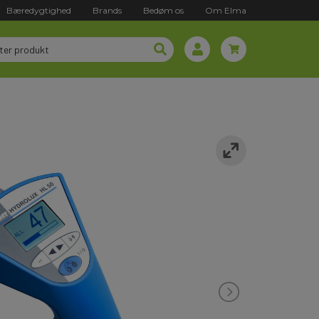
Bæredygtighed
Brands
Bedøm os
Om Elma