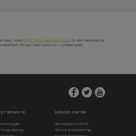
s mere i vores
GDPR Persondatabeskyttelse
. Du kan fremelde dig
hedsbrevet når som helst via et link i nyhedsmailen.
EST BESØGTE
SERVICE CENTER
nikataloger
Serviceskema RMA
rmografering
Service & Kalibrering
ltimeter
Handelsbetingelser