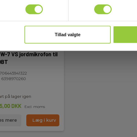
Tillad valgte
W-7 VS jordmikrofon til
0BT
706445941322
 6398970260
rt på lager igen
25,00 DKK
Excl. moms
s mere
Læg i kurv