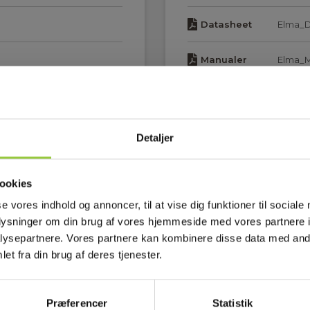
Datasheet
Elma_D
Manualer
Elma_M
Manualer
Elma_
Manualer
Elma_M
Detaljer
ookies
se vores indhold og annoncer, til at vise dig funktioner til sociale
oplysninger om din brug af vores hjemmeside med vores partnere i
ysepartnere. Vores partnere kan kombinere disse data med andr
et fra din brug af deres tjenester.
Præferencer
Statistik