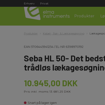
Erhverv
Privat
Produkter
Lø
Produkter
Kabel-, Rør- & Lækagesøgning
Lækagespo
EAN
5706445941254
/
EL-NR
6398970192
Seba HL 50- Det beds
trådløs lækagesøgnin
10.945,00 DKK
Pris inkl. moms 13.681,25 DKK
Snart på lager igen