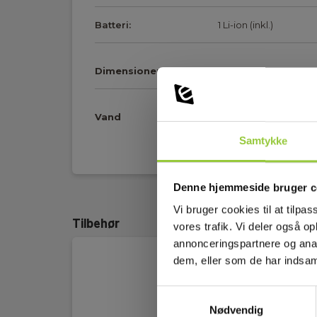
Batteri:
1 Li-ion (inkl.)
Dimensioner
Vand
Samtykke
Vis mere
Kapslingsklasse
41
(IP):
Denne hjemmeside bruger c
Måleområde max
4000
Vi bruger cookies til at tilpas
(Hz):
Tilbehør
vores trafik. Vi deler også 
annonceringspartnere og anal
Batteri:
2 stk, AA, Inkl.
dem, eller som de har indsaml
Vægt (g):
400
Samtykkevalg
Nødvendig