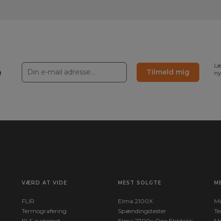
Læ
e
Tilmeld mig
ny
VÆRD AT VIDE
MEST SOLGTE
M
FLIR
Elma 2100X
Mi
Termografering
Spændingstester
Te
KLS-systemet
Elma 2700x One Elektrisk
Mu