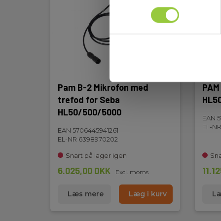
Dimensioner HxBxD
90x185x60
(mm):
Pam B-2 Mikrofon med
PAM 
trefod for Seba
HL5
HL50/500/5000
EAN 5
EL-NR
EAN 5706445941261
EL-NR 6398970202
Snart på lager igen
Sna
6.025,00 DKK
11.1
Excl. moms
Læs mere
Læg i kurv
Læ