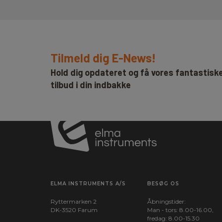
Tilmeld dig E-News!
Hold dig opdateret og få vores fantastisk
tilbud i din indbakke
ELMA INSTRUMENTS A/S
BESØG OS
Ryttermarken 2
Åbningstider:
DK-3520 Farum
Man - tors: 8.00-16.00,
fredag: 8.00-15.30