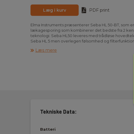
Læg i kurv
PDF print
Elma Instruments præsenterer Seba HL 50-BT, som er et
lækagesporing som kombinerer det bedste fra 2 ken
teknologi. Seba HL50 leveres med trådløse hovedtelefo
Seba HL 5 men overlegen følsomhed og filterfunktio
har HL 50-BT stort baggrundsbelyst display for ekstra
Læs mere
opløsning i visualiseringen af lækagestøj for let og sik
Endvidere er instrumentet altid klar med mere end 10 t
Sættet indeholder HL 50-BT, trådløse høretelefoner,
forlængerstave strømforsyning/oplader og manual.
Instrumentet leveres med genopladeligt batteri, lade
høretelefoner, magnetadapter, kontaktspids, 2 forlæ
transportkuffert.
Tekniske Data:
Batteri