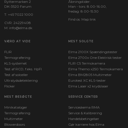
Ryttermarken 2
Åbningstider:
DK-3520 Farum
Man - tors: 8.00-16.00,
fredag: 8.00-15.30
T:
+45 7022 1000
Find os:
Map link
CVR: 24229408
M:
info@elma.dk
VÆRD AT VIDE
MEST SOLGTE
FLIR
Elma 2100X Spændingstester
Termografering
Elma 2700x One Elektrisk tester
KLS-systemet
FLIR C5 Termokamera
Test af RCD, f.eks. HpFI
Elma Themo x250 Termokamera
Test af solceller
Elma BM2805 Multimeter
Ultralydsdetektering
Eurotest XC KLS-tester
Flicker
Elma Laser x2 krydslaser
MEST BESØGTE
SERVICE CENTER
Minikataloger
Serviceskema RMA
Termografering
Service & Kalibrering
Multimeter
Handelsbetingelser
Blowerdoors
Gør karriere hos Elma