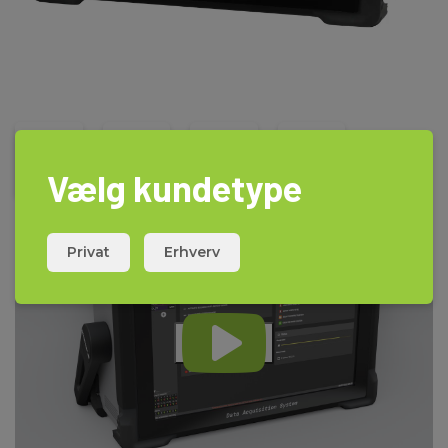
Vælg kundetype
Privat
Erhverv