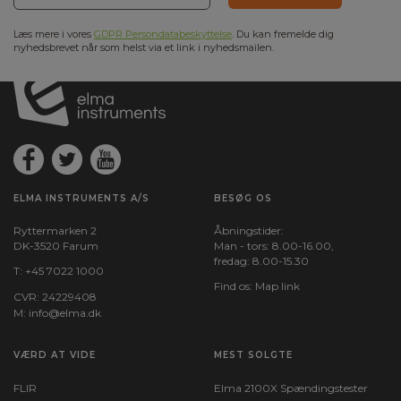
Læs mere i vores
GDPR Persondatabeskyttelse
. Du kan fremelde dig
nyhedsbrevet når som helst via et link i nyhedsmailen.
ELMA INSTRUMENTS A/S
BESØG OS
Ryttermarken 2
Åbningstider:
DK-3520 Farum
Man - tors: 8.00-16.00,
fredag: 8.00-15.30
T:
+45 7022 1000
Find os:
Map link
CVR: 24229408
M:
info@elma.dk
VÆRD AT VIDE
MEST SOLGTE
FLIR
Elma 2100X Spændingstester