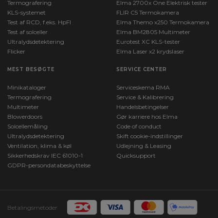
Termografering
Elma 2700x One Elektrisk tester
KLS-systemet
FLIR C5 Termokamera
Test af RCD, f.eks. HpFI
Elma Themo x250 Termokamera
Test af solceller
Elma BM2805 Multimeter
Ultralydsdetektering
Eurotest XC KLS-tester
Flicker
Elma Laser x2 krydslaser
MEST BESØGTE
SERVICE CENTER
Minikataloger
Serviceskema RMA
Termografering
Service & Kalibrering
Multimeter
Handelsbetingelser
Blowerdoors
Gør karriere hos Elma
Solcellemåling
Code of conduct
Ultralydsdetektering
Skift cookie-indstillinger
Ventilation, klima & køl
Udlejning & Leasing
Sikkerhedskrav IEC 61010-1
Quicksupport
GDPR-persondatabeskyttelse
Betalingsmetoder