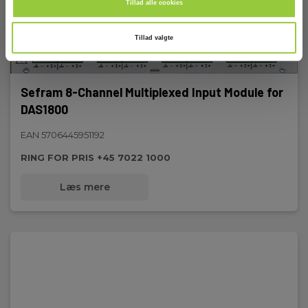
Tillad alle cookies
Tillad valgte
Sefram 8-Channel Multiplexed Input Module for
DAS1800
EAN 5706445951192
RING FOR PRIS +45 7022 1000
Læs mere