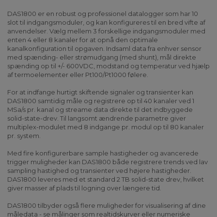
DAS1800 er en robust og professionel datalogger som har 10
slot til indgangsmoduler, og kan konfigureres til en bred vifte af
anvendelser. Vælg mellem 3 forskellige indgangsmoduler med
enten 4 eller 8 kanaler for at opnå den optimale
kanalkonfiguration til opgaven. Indsaml data fra enhver sensor
med spænding- eller strømudgang (med shunt), mål direkte
spænding op til +/- 600VDC, modstand og temperatur ved hjælp
af termoelementer eller Pt100/Pt1000 følere.
For at indfange hurtigt skiftende signaler og transienter kan
DAS1800 samtidig måle og registrere op til 40 kanaler ved 1
MSa/s pr. kanal og streame data direkte til det indbyggede
solid-state-drev. Til langsomt ændrende parametre giver
multiplex-modulet med 8 indgange pr. modul op til 80 kanaler
pr. system.
Med fire konfigurerbare sample hastigheder og avancerede
trigger muligheder kan DAS1800 både registrere trends ved lav
sampling hastighed og transienter ved højere hastigheder.
DAS1800 leveres med et standard 2 TB solid-state drev, hvilket
giver masser af plads til logning over længere tid.
DAS1800 tilbyder også flere muligheder for visualisering af dine
måledata - se målinger som realtidskurver eller numeriske