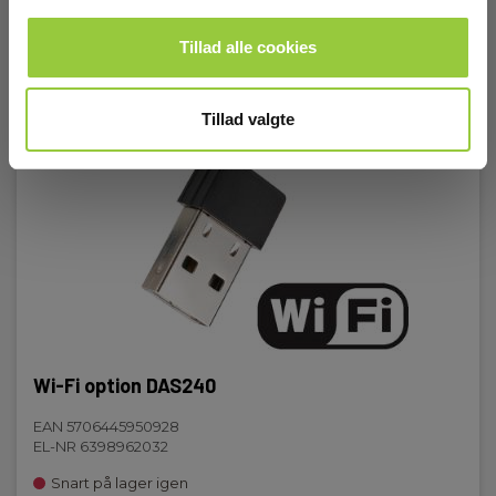
2500 g
Tillad alle cookies
Tillad valgte
Wi-Fi option DAS240
EAN 5706445950928
EL-NR 6398962032
Snart på lager igen