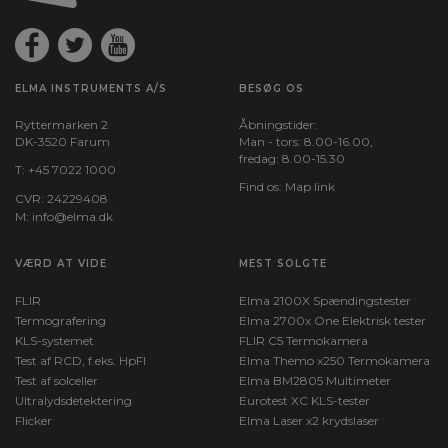
ELMA INSTRUMENTS A/S
BESØG OS
Ryttermarken 2
Åbningstider:
DK-3520 Farum
Man - tors: 8.00-16.00,
fredag: 8.00-15.30
T:
+45 7022 1000
Find os:
Map link
CVR: 24229408
M:
info@elma.dk
VÆRD AT VIDE
MEST SOLGTE
FLIR
Elma 2100X Spændingstester
Termografering
Elma 2700x One Elektrisk tester
KLS-systemet
FLIR C5 Termokamera
Test af RCD, f.eks. HpFI
Elma Themo x250 Termokamera
Test af solceller
Elma BM2805 Multimeter
Ultralydsdetektering
Eurotest XC KLS-tester
Flicker
Elma Laser x2 krydslaser