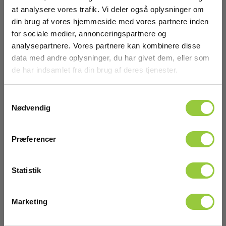
at analysere vores trafik. Vi deler også oplysninger om
Manualer
Software:
din brug af vores hjemmeside med vores partnere inden
Elma_Manual_Sefram_DAS50_Datalogger__EN.pdf
Windows (inkl.)
for sociale medier, annonceringspartnere og
analysepartnere. Vores partnere kan kombinere disse
MSDS Datablad
data med andre oplysninger, du har givet dem, eller som
Batteri
DASxx_MSDS.pdf
de har indsamlet fra din brug af deres tjenester.
Batteri:
UN38.3
1 Li-ion (inkl.)
Samtykkevalg
DASxx_UN38.3.pdf
Nødvendig
Dimensioner
Præferencer
H x B x D:
295 mm x 210 mm x 105 mm
Tilbehør
Statistik
Vægt
Marketing
Nettovægt: