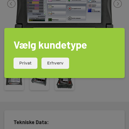
ikke eftermonteres.
DAS50 leveres komplet i robust kuffert med lader, netkabel,
måleledninger, krokodillenæb og software/manual på CD.
Vælg kundetype
Privat
Erhverv
Tekniske Data: