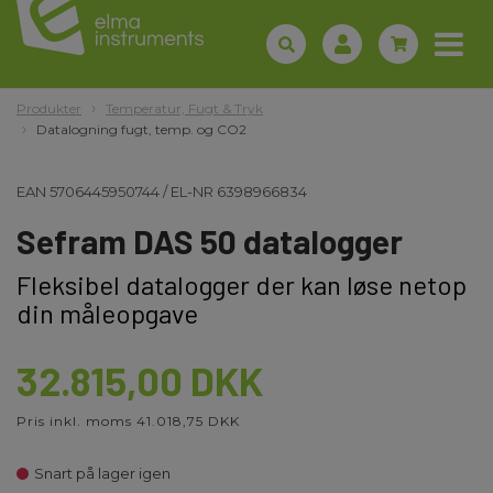
Produkter
Temperatur, Fugt & Tryk
Datalogning fugt, temp. og CO2
EAN
5706445950744
/
EL-NR
6398966834
Sefram DAS 50 datalogger
Fleksibel datalogger der kan løse netop
din måleopgave
32.815,00 DKK
Pris inkl. moms 41.018,75 DKK
Snart på lager igen