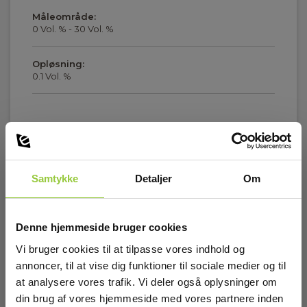
Måleområde:
0 Vol. % - 30 Vol. %
Opløsning:
0.1 Vol. %
NH3-sensor
Vis mere
Måleområde:
0 ppm - 100 ppm
Samtykke
Detaljer
Om
Download
Opløsning:
1 ppm
Denne hjemmeside bruger cookies
Brochurer
Vi bruger cookies til at tilpasse vores indhold og
Elma_Brochure_Senko_Duo_Tracer_O2-NH3__DK.pdf
Display og indikering
annoncer, til at vise dig funktioner til sociale medier og til
at analysere vores trafik. Vi deler også oplysninger om
Brochurer
Display:
din brug af vores hjemmeside med vores partnere inden
Elma_Brochure_Senko_Duo_Tracer_O2-NH3__EN.pdf