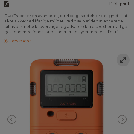
PDF print
Duo Tracer er en avanceret, bærbar gasdetektor designet til at
sikre sikkerhed i farlige miljøer. Ved hjælp af den avancerede
diffusionsmetode overvåger og advarer den præcist om farlige
gaskoncentrationer. Duo Tracer er udstyret med en klips til
fastgørelse på tøj, bælter eller hjelme.
Læs mere
Duo Tracer kan fås i følgende konfigurationer:
O 2+ CO, O2 + CO2, O2 + CH4, O2 + H2, O2 + NO2, O2 + SO2, O2 +
NH3, O2 +O3, SO2 + H2S, SO2 + CO, NO2 + SO2, NO2 + CO, NO2 +
H2S, NH3 + CO.
Det er ikke alle konfigurationer, som er oprettet på
hjemmesiden. Kontakt os for pris og vejledning.
VIGTIGE FUNKTIONER:
Dobbelt gasdetektion
Bluetooth og IR-forbindelse
Overvågning i realtid
Vand- og støvtæt (IP67)
Kompakt og let design
Kraftige alarmfunktioner
Automatisk logning af op til 30 alarmhændelser
Nem konfiguration og datahåndtering via IR-link
Brugervenlig betjening