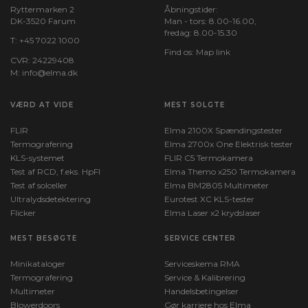
Ryttermarken 2
Åbningstider:
DK-3520 Farum
Man - tors: 8.00-16.00,
fredag: 8.00-15.30
T:
+45 7022 1000
Find os:
Map link
CVR: 24229408
M:
info@elma.dk
VÆRD AT VIDE
MEST SOLGTE
FLIR
Elma 2100X Spændingstester
Termografering
Elma 2700x One Elektrisk tester
KLS-systemet
FLIR C5 Termokamera
Test af RCD, f.eks. HpFI
Elma Themo x250 Termokamera
Test af solceller
Elma BM2805 Multimeter
Ultralydsdetektering
Eurotest XC KLS-tester
Flicker
Elma Laser x2 krydslaser
MEST BESØGTE
SERVICE CENTER
Minikataloger
Serviceskema RMA
Termografering
Service & Kalibrering
Multimeter
Handelsbetingelser
Blowerdoors
Gør karriere hos Elma