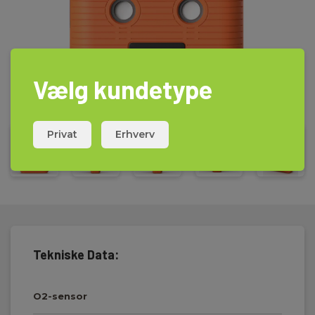
Vælg kundetype
Privat
Erhverv
Tekniske Data:
O2-sensor