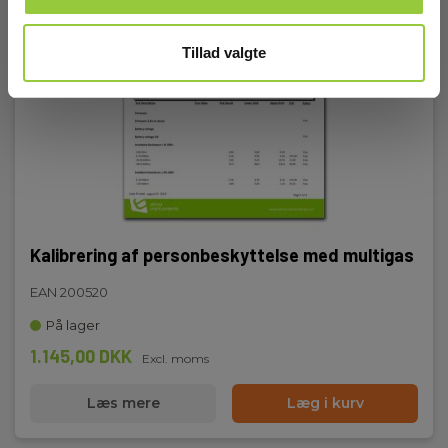
Dimensioner
Tillad valgte
H x B x D:
89 mm x 56 mm x 21 mm
Vægt
Nettovægt:
114 g
Kalibrering af personbeskyttelse med multigas
EAN 200520
På lager
1.145,00 DKK
Excl. moms
Læs mere
Læg i kurv