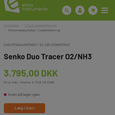
Produkter
VVS & Gasdetektering
Personbeskyttelse / Gasdetektering
EAN
5706445679607
/
EL-NR
6398679147
Senko Duo Tracer O2/NH3
3.795,00 DKK
Pris inkl. moms 4.743,75 DKK
Snart på lager igen
Læg i kurv