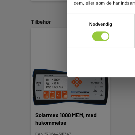
dem, eller som de har indsaml
Samtykkevalg
Tilbehør
Nødvendig
Solarmex 1000 MEM, med
hukommelse
EAN 5706445111343