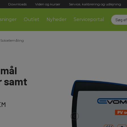
Downloads
Viden og kurser
Service, kalibrering og udlejning
sninger
Outlet
Nyheder
Serviceportal
 Solcellemåling
 mål
r samt
EM