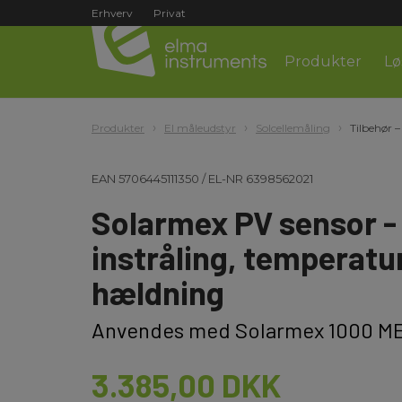
Erhverv
Privat
Produkter
Lø
Produkter
El måleudstyr
Solcellemåling
Tilbehør –
EAN
5706445111350
/
EL-NR
6398562021
Solarmex PV sensor -
instråling, temperatu
hældning
Anvendes med Solarmex 1000 M
3.385,00 DKK