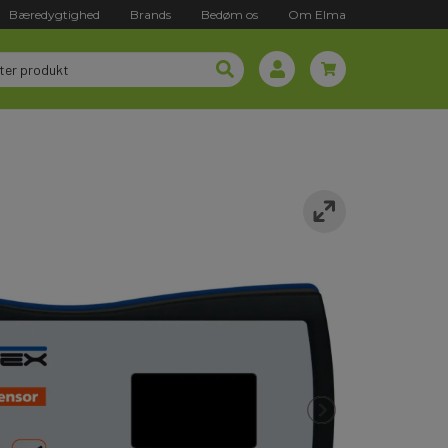
Bæredygtighed
Brands
Bedøm os
Om Elma