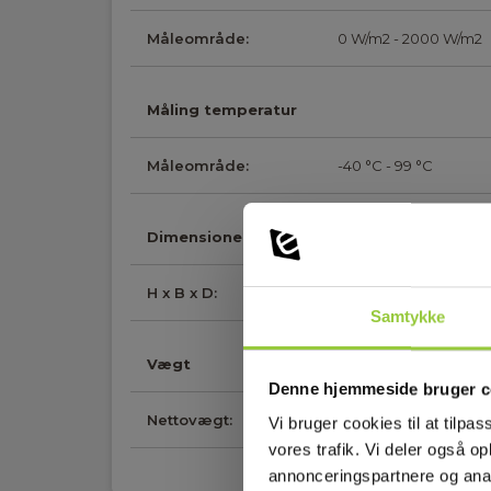
Måleområde:
0 W/m2 - 2000 W/m2
Måling temperatur
Måleområde:
-40 °C - 99 °C
Dimensioner
H x B x D:
65 mm x 120 mm x 27
Samtykke
Vægt
Denne hjemmeside bruger c
Nettovægt:
150 g
Vi bruger cookies til at tilpas
vores trafik. Vi deler også 
annonceringspartnere og anal