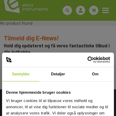
No product found
Tilmeld dig E-News!
Hold dig opdateret og få vores fantastiske tilbud i
din indbakke
Tilmeld mig
Samtykke
Detaljer
Om
Læs mere i vores
GDPR Persondatabeskyttelse
. Du kan fremelde dig
nyhedsbrevet når som helst via et link i nyhedsmailen.
Vælg kundetype
Denne hjemmeside bruger cookies
Vi bruger cookies til at tilpasse vores indhold og
annoncer, til at vise dig funktioner til sociale medier og til
Privat
Erhverv
at analysere vores trafik. Vi deler også oplysninger om