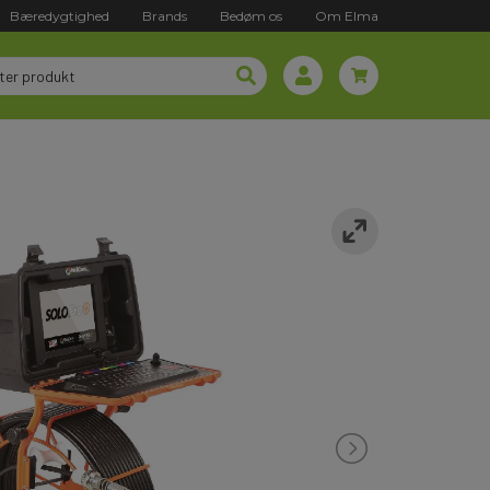
Bæredygtighed
Brands
Bedøm os
Om Elma