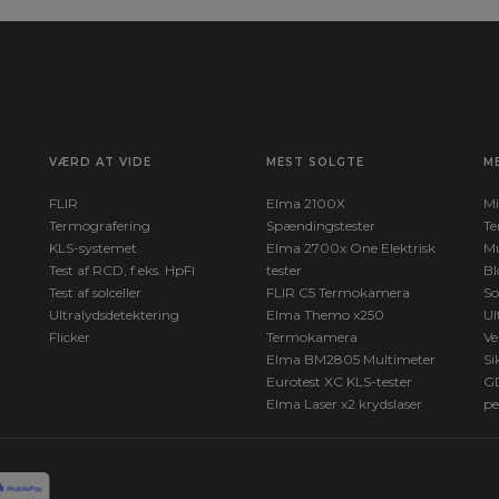
ion.
VÆRD AT VIDE
MEST SOLGTE
M
FLIR
Elma 2100X
Mi
Termografering
Spændingstester
Te
KLS-systemet
Elma 2700x One Elektrisk
Mu
Test af RCD, f.eks. HpFI
tester
Bl
Test af solceller
FLIR C5 Termokamera
So
Ultralydsdetektering
Elma Themo x250
Ul
Flicker
Termokamera
Ve
Elma BM2805 Multimeter
Si
Eurotest XC KLS-tester
G
Elma Laser x2 krydslaser
pe