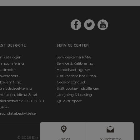
EST BESØGTE
SERVICE CENTER
nikataloger
Serviceskema RMA
rmografering
Service & Kalibrering
ltimeter
Handelsbetingelser
owerdoors
Gør karriere hos Elma
lcellemåling
Code of conduct
tralydsdetektering
Skift cookie-indstillinger
ntilation, klima & køl
Udlejning & Leasing
kkerhedskrav IEC 61010-1
Quicksupport
DPR-
rsondatabeskyttelse
© 2026 Elma Instruments. All Rights Reserved.
Find os
Nyhedsbrev