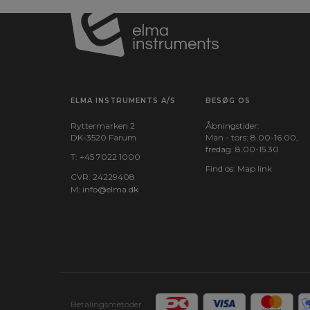
SOLOPro+ DUO Systemet.
Kontakt os for at booke en uforpligtende demonstrat
ELMA INSTRUMENTS A/S
BESØG OS
Ryttermarken 2
Åbningstider:
DK-3520 Farum
Man - tors: 8.00-16.00,
fredag: 8.00-15.30
T:
+45 7022 1000
Find os:
Map link
CVR: 24229408
M:
info@elma.dk
Betalingsmetoder