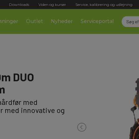
Downloads
Viden og kurser
Service, kalibrering og udlejning
sninger
Outlet
Nyheder
Serviceportal
0m DUO
m
k hårdfør med
er med innovative og