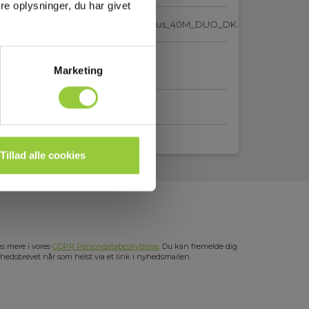
e oplysninger, du har givet
Datasheet_Minicam_SOLO_PRO_Plus_40M_DUO_DK.pdf
SDS_PSU-010-247.pdf
Marketing
38.3_PSU-010-247.pdf
Tillad alle cookies
s mere i vores
GDPR Persondatabeskyttelse
. Du kan fremelde dig
hedsbrevet når som helst via et link i nyhedsmailen.