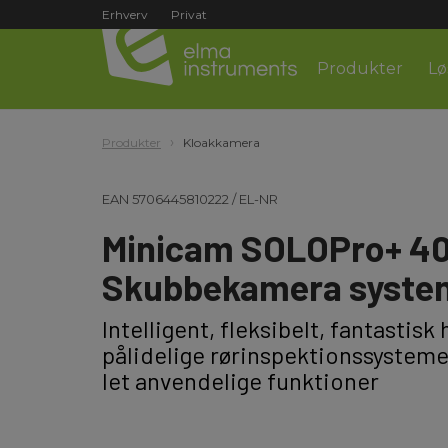
Erhverv
Privat
Produkter
Lø
Produkter
Kloakkamera
EAN
5706445810222
/
EL-NR
Minicam SOLOPro+ 4
Skubbekamera syste
Intelligent, fleksibelt, fantastis
pålidelige rørinspektionssystem
let anvendelige funktioner