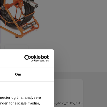
Om
 medier og til at analysere
nden for sociale medier,
Brochure_Minicam_SOLO_PRO_Plus_40M_DUO_EN.pdf