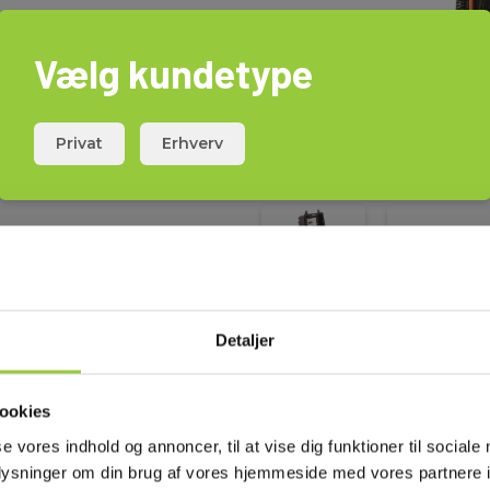
Vælg kundetype
Privat
Erhverv
k.
hørskuffert.
Detaljer
hoved.
Download
ookies
eskytter inkluderet.
se vores indhold og annoncer, til at vise dig funktioner til sociale
oplysninger om din brug af vores hjemmeside med vores partnere i
Brochurer
Elma_