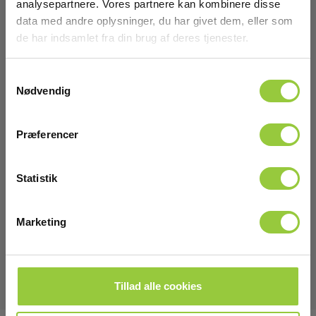
analysepartnere. Vores partnere kan kombinere disse
IEC/EN 60529,IEC/EN 61010-2-030
data med andre oplysninger, du har givet dem, eller som
de har indsamlet fra din brug af deres tjenester.
Sikkerhedskategori
Samtykkevalg
IEC 61010-1 målekategori:
Nødvendig
CAT III 300 V
Vis mere
Præferencer
Strømforsyning/lader
Statistik
Netspænding:
Download
100 V - 600 V AC
Marketing
Manualer
Elma_CA_PEL_adapter_manual.pdf
Kapslingsklasse
IP-klasse:
Tillad alle cookies
IP40