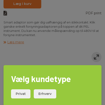
Læg i kurv
PDF print
Smart adaptor som gør dig uafhængig af en stikkontakt. Klik
ganske enkelt forsyningsadaptoren på toppen af dit PEL
instrument. Du kan nu anvende målespænding op til 480V til at
forsyne instrumentet.
Læs mere
Vælg kundetype
Privat
Erhverv