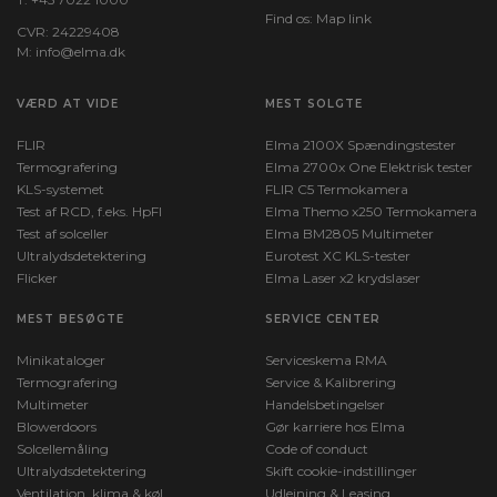
Find os:
Map link
CVR: 24229408
M:
info@elma.dk
VÆRD AT VIDE
MEST SOLGTE
FLIR
Elma 2100X Spændingstester
Termografering
Elma 2700x One Elektrisk tester
KLS-systemet
FLIR C5 Termokamera
Test af RCD, f.eks. HpFI
Elma Themo x250 Termokamera
Test af solceller
Elma BM2805 Multimeter
Ultralydsdetektering
Eurotest XC KLS-tester
Flicker
Elma Laser x2 krydslaser
MEST BESØGTE
SERVICE CENTER
Minikataloger
Serviceskema RMA
Termografering
Service & Kalibrering
Multimeter
Handelsbetingelser
Blowerdoors
Gør karriere hos Elma
Solcellemåling
Code of conduct
Ultralydsdetektering
Skift cookie-indstillinger
Ventilation, klima & køl
Udlejning & Leasing