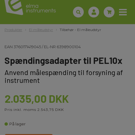
Produkter
El måleudstyr
Tilbehør - El måleudstyr
EAN
3760171419045
/
EL-NR
6398900104
Spændingsadapter til PEL10x
Anvend målespænding til forsyning af
instrument
2.035,00 DKK
Pris inkl. moms 2.543,75 DKK
På lager