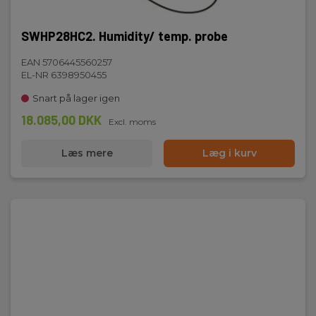
SWHP28HC2. Humidity/ temp. probe
EAN 5706445560257
EL-NR 6398950455
Snart på lager igen
18.085,00 DKK
Excl. moms
Læs mere
Læg i kurv