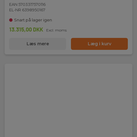
EAN 5703317570116
EL-NR 6398950167
Snart på lager igen
13.315,00 DKK
Excl. moms
Læs mere
Læg i kurv