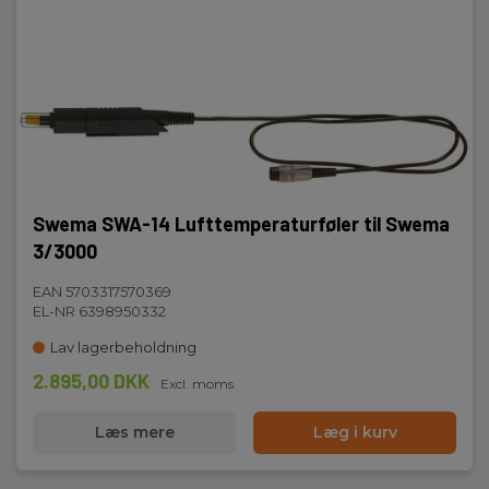
Swema SWA-14 Lufttemperaturføler til Swema
3/3000
EAN 5703317570369
EL-NR 6398950332
Lav lagerbeholdning
2.895,00 DKK
Excl. moms
Læs mere
Læg i kurv