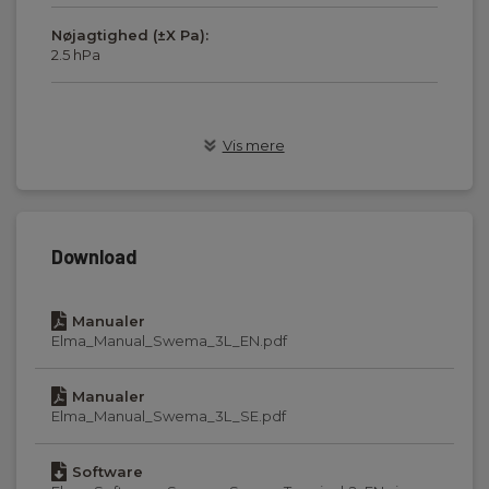
Nøjagtighed (±X Pa):
2.5 hPa
Display og indikering
Vis mere
Display:
Digitalt display, baggrundsbelyst
Download
Hukommelse, intern
Manualer
Intern:
Elma_Manual_Swema_3L_EN.pdf
10500 datapunkter
Manualer
Elma_Manual_Swema_3L_SE.pdf
Kommunikation
Software
Kommunikation: