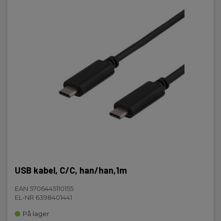
USB kabel, C/C, han/han,1m
EAN 5706445110155
EL-NR 6398401441
På lager