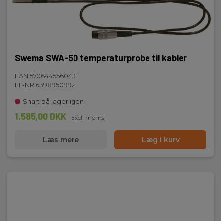
Swema SWA-50 temperaturprobe til kabler
EAN 5706445560431
EL-NR 6398950992
Snart på lager igen
1.585,00 DKK
Excl. moms
Læs mere
Læg i kurv