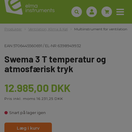
Produkter
Ventilation, Klima & Køl
Multiinstrument for ventilation
EAN
5706445560691
/
EL-NR
6398949932
Swema 3 T temperatur og
atmosfærisk tryk
12.985,00 DKK
Pris inkl. moms 16.231,25 DKK
Snart på lager igen
Læg i kurv