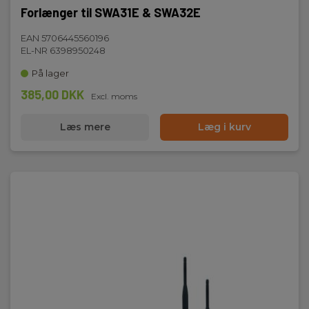
Forlænger til SWA31E & SWA32E
EAN 5706445560196
EL-NR 6398950248
På lager
385,00 DKK
Excl. moms
Læs mere
Læg i kurv