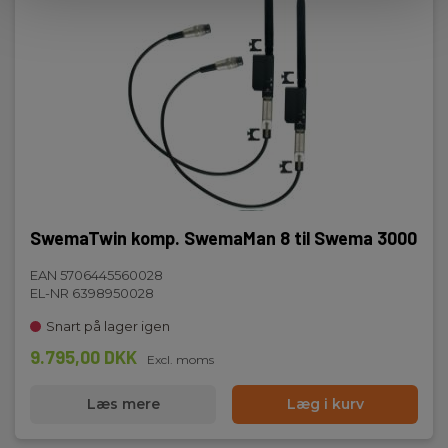
SwemaTwin komp. SwemaMan 8 til Swema 3000
EAN 5706445560028
EL-NR 6398950028
Snart på lager igen
9.795,00 DKK
Excl. moms
Læs mere
Læg i kurv