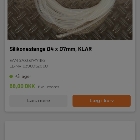
Dimensioner
H x B x D:
212 mm x 82 mm x 36 mm
Silikoneslange Ø4 x Ø7mm, KLAR
Vægt
EAN 5703317471116
Nettovægt:
EL-NR 6398952068
0.490 kg
På lager
68,00 DKK
Excl. moms
Læs mere
Læg i kurv