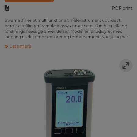
PDF print
Swema 3 T er et multifunktionelt måleinstrument udviklet til
præcise målinger i ventilationssystemer samt til industrielle og
forskningsmæssige anvendelser. Modellen er udstyret med
indgang til eksterne sensorer og termoelement type K, og har
kun indbygget barometer.
Læs mere
Swema 3 T har udelukkende tilslutning til eksterne sensorer og
egner sig særligt godt til temperatur- og fugtmålinger. Til
instrumentet kan der blandt andet tilsluttes eksternt
anemometer, temperatur- og fugtprober.
Instrumentet kan anvendes til måling af blandt andet
lufthastighed, luftmængde, temperatur, relativ luftfugtighed og
træk. Eksempelvis kan det bruges sammen med
teleskopanemometeret SWA 32 / 32E, der måler lufthastighed
og temperatur, hvor luftmængden beregnes i henhold til EN
16211.
Instrumentet leveres inkl. batterier, betjeningsmanual, USB/mini-
USB-kabel, 2 x holder til varmetråd samt kalibreringscertifikat
for det integrerede differenstryk-anemometer.
Se "Tilbehør" længere nede på siden her for at se det store