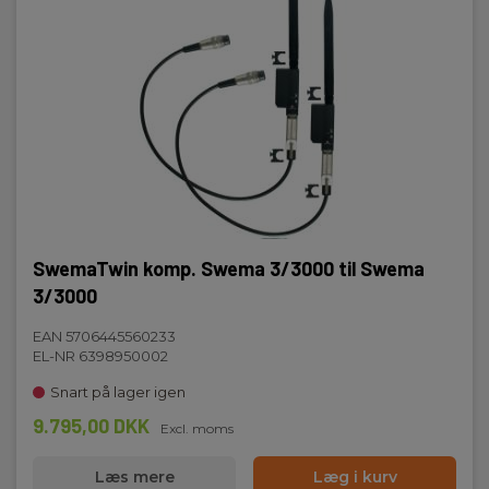
SwemaTwin komp. Swema 3/3000 til Swema
3/3000
EAN 5706445560233
EL-NR 6398950002
Snart på lager igen
9.795,00 DKK
Excl. moms
Læs mere
Læg i kurv