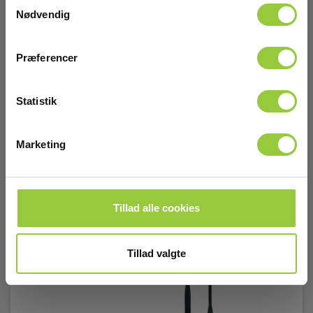
Samtykkevalg
HC2A-S Hygroclip, analog. Inkl. 2m kabel
Nødvendig
EAN 5703317570529
EL-NR 6398950280
Præferencer
Snart på lager igen
6.475,00 DKK
Excl. moms
Statistik
Læs mere
Læg i kurv
Marketing
Tillad alle cookies
Tillad valgte