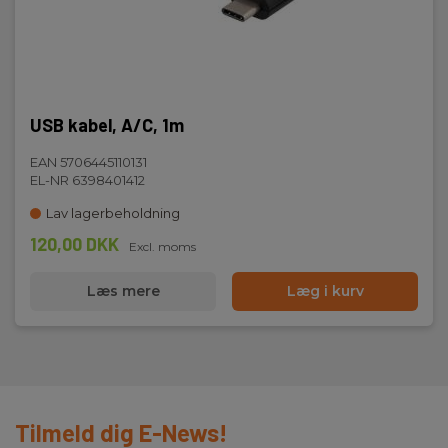
USB kabel, A/C, 1m
EAN 5706445110131
EL-NR 6398401412
Lav lagerbeholdning
120,00 DKK
Excl. moms
Læs mere
Læg i kurv
Tilmeld dig E-News!