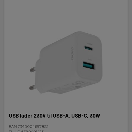
USB lader 230V til USB-A, USB-C, 30W
EAN 7340004697855
EL-NR 6398401425