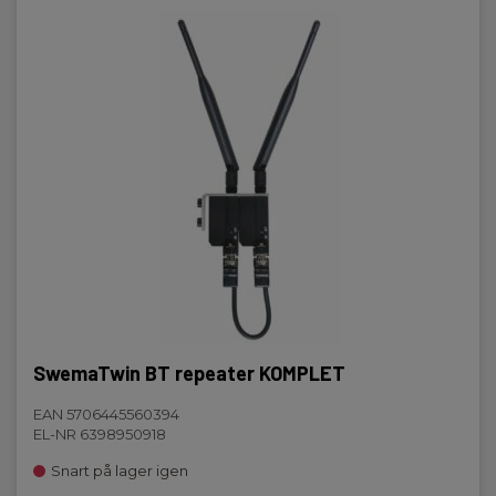
SwemaTwin BT repeater KOMPLET
EAN 5706445560394
EL-NR 6398950918
Snart på lager igen