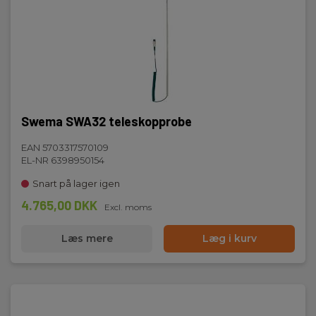
Swema SWA32 teleskopprobe
EAN 5703317570109
EL-NR 6398950154
Snart på lager igen
4.765,00 DKK
Excl. moms
Læs mere
Læg i kurv