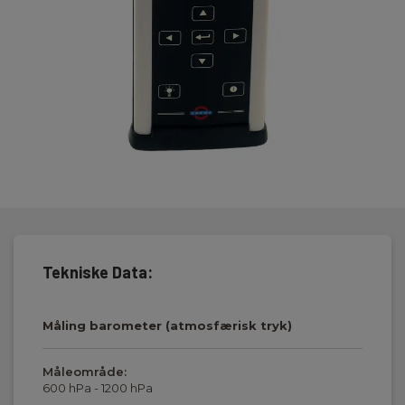
udvalg af eksterne prober m.m.
Tekniske Data:
Måling barometer (atmosfærisk tryk)
Måleområde:
600 hPa - 1200 hPa