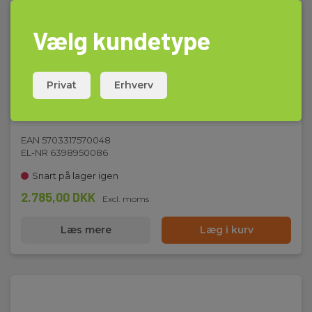
Vælg kundetype
Privat
Erhverv
Stor kuffert for Swema 300 / 3000
EAN 5703317570048
EL-NR 6398950086
Snart på lager igen
2.785,00 DKK
Excl. moms
Læs mere
Læg i kurv