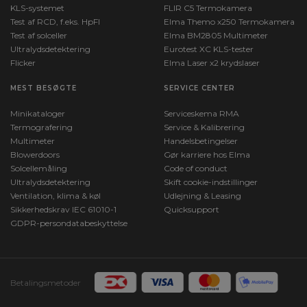
KLS-systemet
FLIR C5 Termokamera
Test af RCD, f.eks. HpFI
Elma Themo x250 Termokamera
Test af solceller
Elma BM2805 Multimeter
Ultralydsdetektering
Eurotest XC KLS-tester
Flicker
Elma Laser x2 krydslaser
MEST BESØGTE
SERVICE CENTER
Minikataloger
Serviceskema RMA
Termografering
Service & Kalibrering
Multimeter
Handelsbetingelser
Blowerdoors
Gør karriere hos Elma
Solcellemåling
Code of conduct
Ultralydsdetektering
Skift cookie-indstillinger
Ventilation, klima & køl
Udlejning & Leasing
Sikkerhedskrav IEC 61010-1
Quicksupport
GDPR-persondatabeskyttelse
Betalingsmetoder