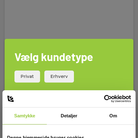
Vælg kundetype
Privat
Erhverv
Samtykke
Detaljer
Om
Regncover for Sefram
Denne hjemmeside bruger cookies