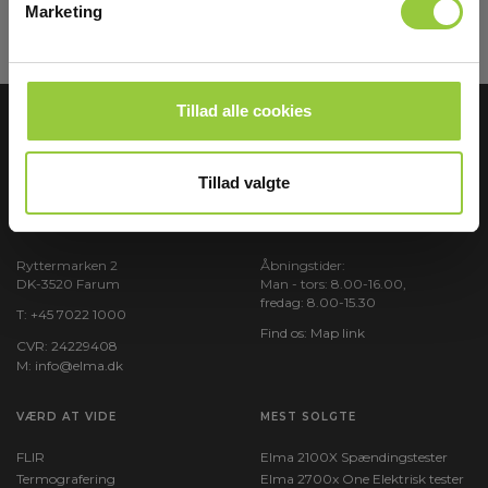
Marketing
Læs mere i vores
GDPR Persondatabeskyttelse
. Du kan fremelde dig
nyhedsbrevet når som helst via et link i nyhedsmailen.
Tillad alle cookies
Tillad valgte
ELMA INSTRUMENTS A/S
BESØG OS
Ryttermarken 2
Åbningstider:
DK-3520 Farum
Man - tors: 8.00-16.00,
fredag: 8.00-15.30
T:
+45 7022 1000
Find os:
Map link
CVR: 24229408
M:
info@elma.dk
VÆRD AT VIDE
MEST SOLGTE
FLIR
Elma 2100X Spændingstester
Termografering
Elma 2700x One Elektrisk tester