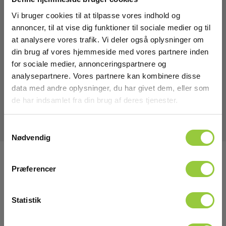
7817B/7848B/7849B/7859B
Vi bruger cookies til at tilpasse vores indhold og
EAN 5706445950812
annoncer, til at vise dig funktioner til sociale medier og til
EL-NR 6398966148
at analysere vores trafik. Vi deler også oplysninger om
Snart på lager igen
din brug af vores hjemmeside med vores partnere inden
785,00 DKK
for sociale medier, annonceringspartnere og
Excl. moms
analysepartnere. Vores partnere kan kombinere disse
data med andre oplysninger, du har givet dem, eller som
Læs mere
Læg i kurv
de har indsamlet fra din brug af deres tjenester.
Samtykkevalg
Nødvendig
Tilmeld dig E-News!
Præferencer
Hold dig opdateret og få vores fantastiske tilbud i
din indbakke
Statistik
Tilmeld mig