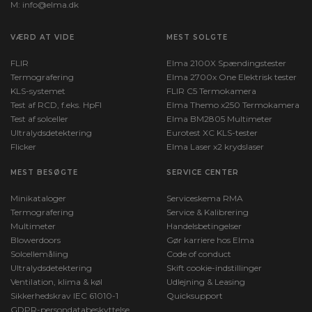
M:
info@elma.dk
VÆRD AT VIDE
MEST SOLGTE
FLIR
Elma 2100X Spændingstester
Termografering
Elma 2700x One Elektrisk tester
KLS-systemet
FLIR C5 Termokamera
Test af RCD, f.eks. HpFI
Elma Themo x250 Termokamera
Test af solceller
Elma BM2805 Multimeter
Ultralydsdetektering
Eurotest XC KLS-tester
Flicker
Elma Laser x2 krydslaser
MEST BESØGTE
SERVICE CENTER
Minikataloger
Serviceskema RMA
Termografering
Service & Kalibrering
Multimeter
Handelsbetingelser
Blowerdoors
Gør karriere hos Elma
Solcellemåling
Code of conduct
Ultralydsdetektering
Skift cookie-indstillinger
Ventilation, klima & køl
Udlejning & Leasing
Sikkerhedskrav IEC 61010-1
Quicksupport
GDPR-persondatabeskyttelse