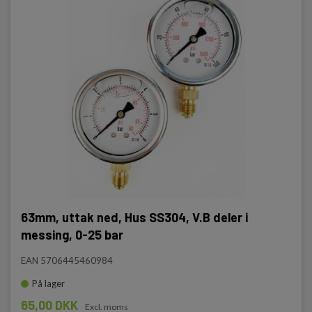
63mm, uttak ned, Hus SS304, V.B deler i
messing, 0-25 bar
EAN 5706445460984
På lager
65,00 DKK
Excl. moms