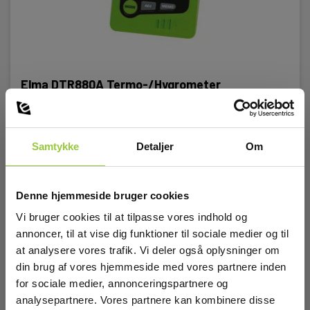
Elma DTR880A Termo-/Hygrometer
EAN 5706445270064
EL-NR 6398732880
På lager
Samtykke
Detaljer
Om
195,00 DKK
Excl. moms
Denne hjemmeside bruger cookies
Læs mere
Læg i kurv
Vi bruger cookies til at tilpasse vores indhold og
annoncer, til at vise dig funktioner til sociale medier og til
at analysere vores trafik. Vi deler også oplysninger om
din brug af vores hjemmeside med vores partnere inden
for sociale medier, annonceringspartnere og
analysepartnere. Vores partnere kan kombinere disse