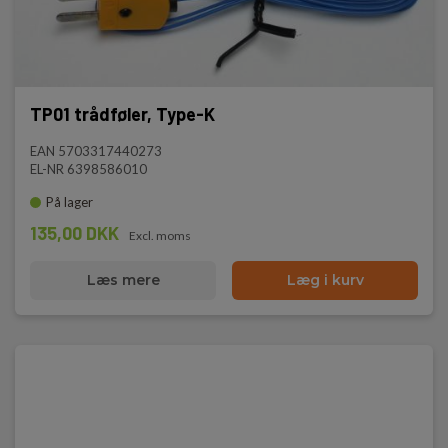
TP01 trådføler, Type-K
EAN 5703317440273
EL-NR 6398586010
På lager
135,00 DKK
Excl. moms
Læs mere
Læg i kurv