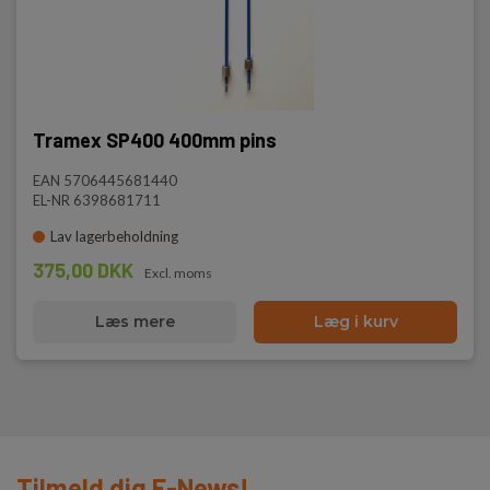
Tramex SP400 400mm pins
EAN 5706445681440
EL-NR 6398681711
Lav lagerbeholdning
375,00 DKK
Excl. moms
Læs mere
Læg i kurv
Tilmeld dig E-News!