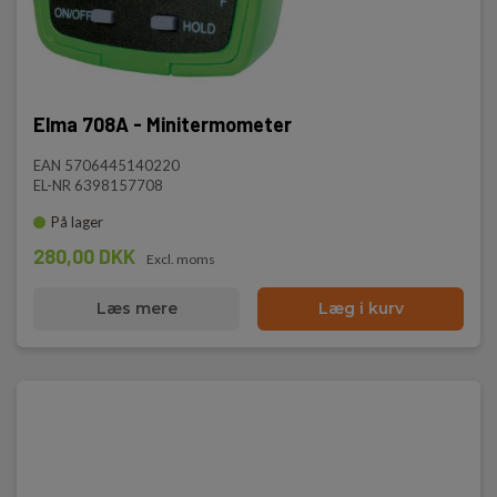
Elma 708A - Minitermometer
EAN 5706445140220
EL-NR 6398157708
På lager
280,00 DKK
Excl. moms
Læs mere
Læg i kurv