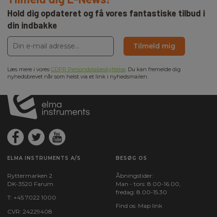
Hold dig opdateret og få vores fantastiske tilbud i
din indbakke
Tilmeld mig
Læs mere i vores
GDPR Persondatabeskyttelse
. Du kan fremelde dig
nyhedsbrevet når som helst via et link i nyhedsmailen.
ELMA INSTRUMENTS A/S
BESØG OS
Ryttermarken 2
Åbningstider:
DK-3520 Farum
Man - tors: 8.00-16.00,
fredag: 8.00-15.30
T:
+45 7022 1000
Find os:
Map link
CVR: 24229408