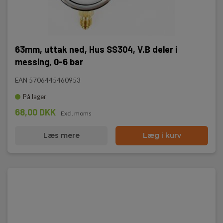
63mm, uttak ned, Hus SS304, V.B deler i
messing, 0-6 bar
EAN 5706445460953
På lager
68,00 DKK
Excl. moms
Læs mere
Læg i kurv