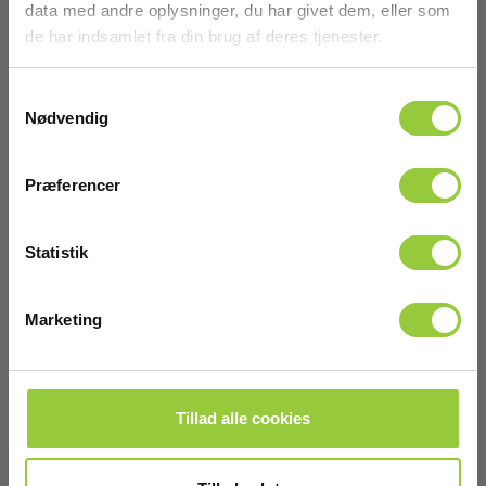
data med andre oplysninger, du har givet dem, eller som
de har indsamlet fra din brug af deres tjenester.
Samtykkevalg
Nødvendig
Præferencer
Statistik
Marketing
TC hurtig reagerende trådføler 30 mm
Tillad alle cookies
EAN 5706445121052
På lager