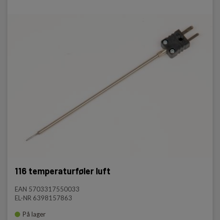
116 temperaturføler luft
EAN 5703317550033
EL-NR 6398157863
På lager