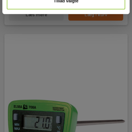
225,00 DKK
Tillad valgte
Excl. moms
Læs mere
Læg i kurv