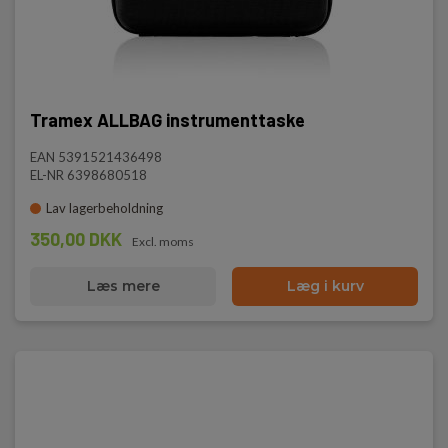
Tramex ALLBAG instrumenttaske
EAN 5391521436498
EL-NR 6398680518
Lav lagerbeholdning
350,00 DKK
Excl. moms
Læs mere
Læg i kurv