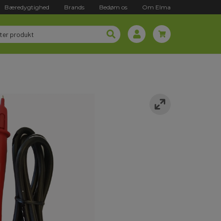
Bæredygtighed
Brands
Bedøm os
Om Elma