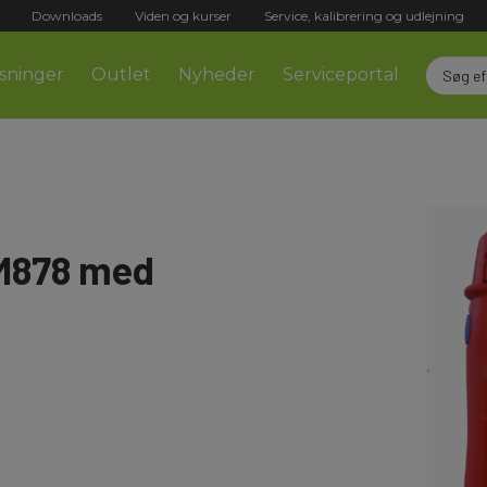
Downloads
Viden og kurser
Service, kalibrering og udlejning
sninger
Outlet
Nyheder
Serviceportal
BM878 med