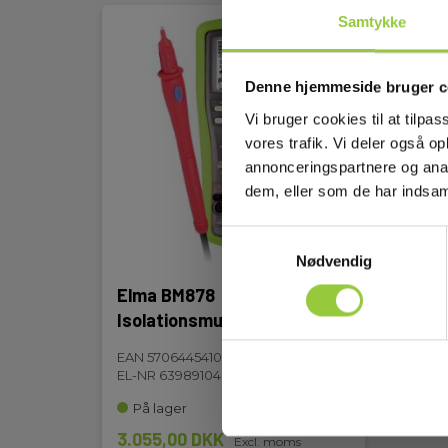
Samtykke
Denne hjemmeside bruger c
Vi bruger cookies til at tilpas
vores trafik. Vi deler også 
annonceringspartnere og anal
dem, eller som de har indsaml
Samtykkevalg
Nødvendig
Elma BM878
Isolationsmultimeter
EAN 5706445410408
EL-NR 6398910466
På lager
3.055,00 DKK
Excl. moms