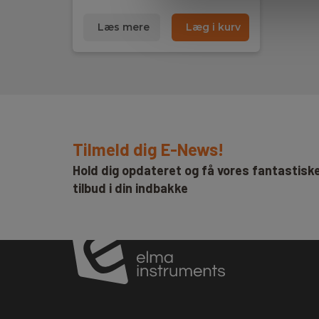
Læs mere
Læg i kurv
Tilmeld dig E-News!
Hold dig opdateret og få vores fantastisk
tilbud i din indbakke