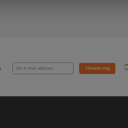
Læ
e
Tilmeld mig
ny