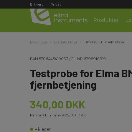
Erhverv
Privat
Produkter
Lø
Produkter
El måleudstyr
Tilbehør - El måleudstyr
EAN
5706445410033
/
EL-NR
6398910819
Testprobe for Elma 
fjernbetjening
340,00 DKK
Pris inkl. moms 425,00 DKK
På lager