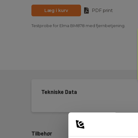
Læg i kurv
PDF print
Testprobe for Elma BM878 med fjernbetjening.
Tekniske Data
Tilbehør