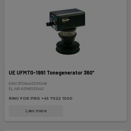
Frekvens (kHz) min:
20
Frekvens (kHz) max:
100
Regulerbar frekvens:
Ja
Display:
Digital
UE UFMTG-1991 Tonegenerator 360*
EAN 5706445331048
Batteri:
EL-NR 6398331045
1 stk, Li-ion genopladeligt, Inkl.
RING FOR PRIS +45 7022 1000
Vægt (g):
1100
Læs mere
Dimensioner HxBxD (mm):
550x470x200