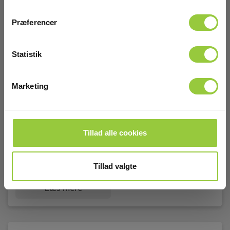
Præferencer
Statistik
Marketing
UE TFSM-10 Teleskopstang med fleksibel
hoved
Tillad alle cookies
EAN 5706445331185
EL-NR 6398331184
Tillad valgte
RING FOR PRIS +45 7022 1000
Læs mere