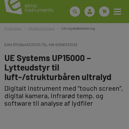
Produkter
Ultralyd & Motor
Ultralydsdetektering
EAN
5706445331031
/
EL-NR
6398331032
UE Systems UP15000 –
Lytteudstyr til
luft-/strukturbåren ultralyd
Digitalt instrument med ”touch screen”,
digital kamera, infrarød temp. og
software til analyse af lydfiler