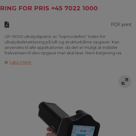
RING FOR PRIS +45 7022 1000
PDF print
UP-15000 ultralydspistol, er ”topmodellen” inden for
ultralydsdetektering på luft og strukturbårne opgaver. Kan
anvendes til alle applikationer, da det er muligt at indstille
frekvensen til den opgave man skal løse. Nem betjening via
”Touch Screen”. Laser termometer, digital kamera til
Læs mere
dokumentation, Mulighed for at gemme et lydniveau, men også
gemme et ”lyd billede” som kan analyseres i kamera og grafisk
software.
Tilbehør: ”LowNoice” høretelefoner, kontakt probe, ”Closeup”
probe, magnet sensor, ”long range” probe og
ultralydsgiver.Leveres i metal kuffert. Garanti 5 år - ved
registrering hos UE Systems