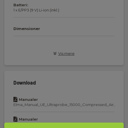
Batteri:
1 x E/PP3 (9 V) Li-ion (inkl.)
Dimensioner
Ultralydsdetektering
Vis mere
Batteri:
Lithium ION genopladeligt
Dimensioner:
Download
Kuffert 550 x 470 x 200 mm
Manualer
Drift temperatur:
Elma_Manual_UE_Ultraprobe_15000_Compressed_Air_Guide
0-50°C
Manualer
Frekvens område:
Elma_Manual_UE_Ultraprobe_15000_Cost_Off_Air_EN.pdf
20-100kHz, regulerbart