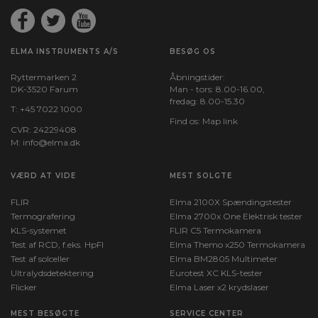
ELMA INSTRUMENTS A/S
BESØG OS
Ryttermarken 2
Åbningstider:
DK-3520 Farum
Man - tors: 8.00-16.00,
fredag: 8.00-15.30
T:
+45 7022 1000
Find os:
Map link
CVR: 24229408
M:
info@elma.dk
VÆRD AT VIDE
MEST SOLGTE
FLIR
Elma 2100X Spændingstester
Termografering
Elma 2700x One Elektrisk tester
KLS-systemet
FLIR C5 Termokamera
Test af RCD, f.eks. HpFI
Elma Themo x250 Termokamera
Test af solceller
Elma BM2805 Multimeter
Ultralydsdetektering
Eurotest XC KLS-tester
Flicker
Elma Laser x2 krydslaser
MEST BESØGTE
SERVICE CENTER