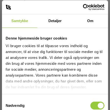
Bluetooth
EAN 5706445331086
EL-NR 6398331087
Samtykke
Detaljer
Om
RING FOR PRIS +45 7022 1000
Læs mere
Denne hjemmeside bruger cookies
Vi bruger cookies til at tilpasse vores indhold og
annoncer, til at vise dig funktioner til sociale medier og til
at analysere vores trafik. Vi deler også oplysninger om
din brug af vores hjemmeside med vores partnere inden
for sociale medier, annonceringspartnere og
analysepartnere. Vores partnere kan kombinere disse
data med andre oplysninger, du har givet dem, eller som
de har indsamlet fra din brug af deres tjenester.
Samtykkevalg
Nødvendig