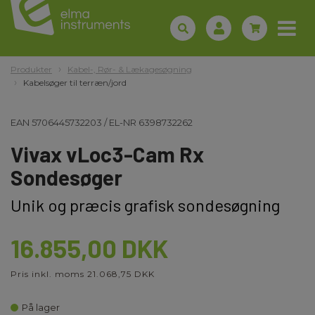
Produkter
Kabel-, Rør- & Lækagesøgning
Kabelsøger til terræn/jord
EAN
5706445732203
/
EL-NR
6398732262
Vivax vLoc3-Cam Rx
Sondesøger
Unik og præcis grafisk sondesøgning
16.855,00 DKK
Pris inkl. moms 21.068,75 DKK
På lager