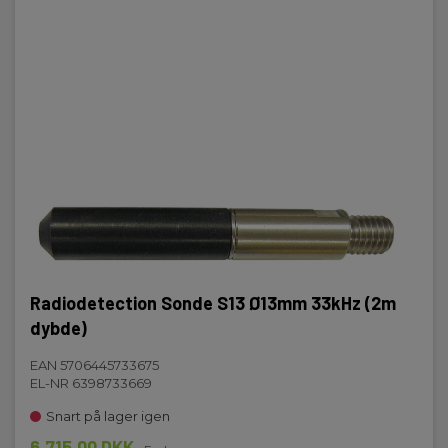
Radiodetection Sonde S13 Ø13mm 33kHz (2m
dybde)
EAN 5706445733675
EL-NR 6398733669
Snart på lager igen
6.715,00 DKK