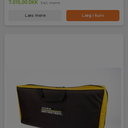
7.015,00 DKK
Excl. moms
Læs mere
Læg i kurv