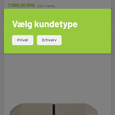
7.585,00 DKK
Excl. moms
Læs mere
Læg i kurv
Vælg kundetype
Privat
Erhverv