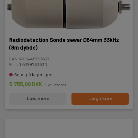
Radiodetection Sonde sewer Ø64mm 33kHz
(8m dybde)
EAN 5706445733637
EL-NR 6398733630
Snart på lager igen
5.755,00 DKK
Excl. moms
Læs mere
Læg i kurv