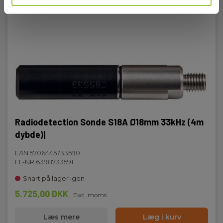
Radiodetection Sonde S18A Ø18mm 33kHz (4m
dybde)|
EAN 5706445733590
EL-NR 6398733591
Snart på lager igen
5.725,00 DKK
Excl. moms
Læs mere
Læg i kurv