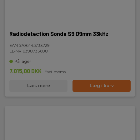
Radiodetection Sonde S9 Ø9mm 33kHz
EAN 5706445733729
EL-NR 6398733698
På lager
7.015,00 DKK
Excl. moms
Læs mere
Læg i kurv