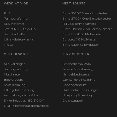
VÆRD AT VIDE
MEST SOLGTE
FLIR
Elma 2100X Spændingstester
Termografering
Elma 2700x One Elektrisk tester
KLS-systemet
FLIR C5 Termokamera
Test af RCD, f.eks. HpFI
Elma Themo x250 Termokamera
Test af solceller
Elma BM2805 Multimeter
Ultralydsdetektering
Eurotest XC KLS-tester
Flicker
Elma Laser x2 krydslaser
MEST BESØGTE
SERVICE CENTER
Minikataloger
Serviceskema RMA
Termografering
Service & Kalibrering
Multimeter
Handelsbetingelser
Blowerdoors
Gør karriere hos Elma
Solcellemåling
Code of conduct
Ultralydsdetektering
Skift cookie-indstillinger
Ventilation, klima & køl
Udlejning & Leasing
Sikkerhedskrav IEC 61010-1
Quicksupport
GDPR-persondatabeskyttelse