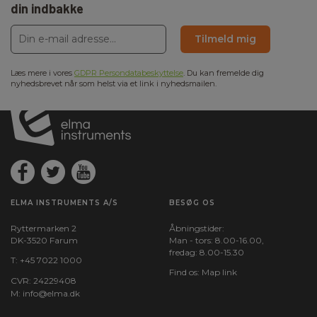
din indbakke
Tilmeld mig
Læs mere i vores
GDPR Persondatabeskyttelse
. Du kan fremelde dig
nyhedsbrevet når som helst via et link i nyhedsmailen.
ELMA INSTRUMENTS A/S
BESØG OS
Ryttermarken 2
Åbningstider:
DK-3520 Farum
Man - tors: 8.00-16.00,
fredag: 8.00-15.30
T:
+45 7022 1000
Find os:
Map link
CVR: 24229408
M:
info@elma.dk