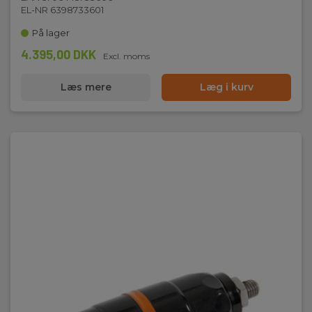
EL-NR 6398733601
På lager
4.395,00 DKK
Excl. moms
Læs mere
Læg i kurv