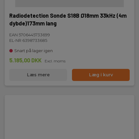
Radiodetection Sonde S18B Ø18mm 33kHz (4m
dybde)173mm lang
EAN 5706445733699
EL-NR 6398733685
Snart på lager igen
5.185,00 DKK
Excl. moms
Læs mere
Læg i kurv