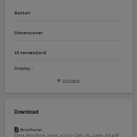
Batteri
Dimensioner
til terræn/jord
Display :
LCD farve
Vis mere
Kapslingsklasse (IP):
65
Frekvens Min (Hz):
Download
512
Brochurer
Frekvens Max (Hz):
Elma_Brochure_Vivax_vLoc3-Cam_AL_Laser_EN.pdf