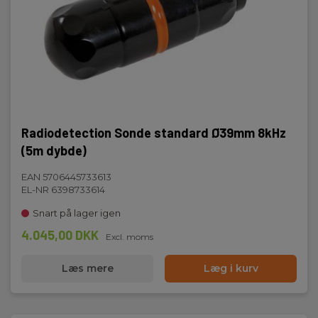
Radiodetection Sonde standard Ø39mm 8kHz
(5m dybde)
EAN 5706445733613
EL-NR 6398733614
Snart på lager igen
4.045,00 DKK
Excl. moms
Læs mere
Læg i kurv