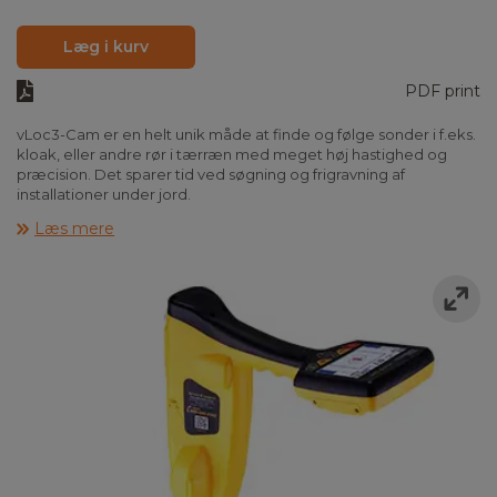
Læg i kurv
PDF print
vLoc3-Cam er en helt unik måde at finde og følge sonder i f.eks.
kloak, eller andre rør i tærræn med meget høj hastighed og
præcision. Det sparer tid ved søgning og frigravning af
installationer under jord.
Standard sonder findes i mange udformninger, fra vores
Læs mere
ekstremt lille s6 sonde, som kun er 6mm i diameter, til store,
robuste og kraftige sonder med meget høj sendeeffekt, som
kan findes mange meter nede i jorden. vLoc3 har mange
hjælpefunktioner og guider brugeren, let, hurtigt og præcist,
henover sonden. Med dybdemåling kan nøjagtig placering og
dybde fastslås før der graves.
Sonder og sondesøger anvendes f.eks. i forbindelse med
kloakinspektion, for at finde skjulte rør og brønde og til
kortlægning af ukendte rørsystemer.
vLoc3-Cam er robust og vandtæt IP65 og leveres klar til brug
med batterier.