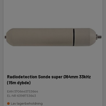
Radiodetection Sonde super Ø64mm 33kHz
(15m dybde)
EAN 5706445733644
EL-NR 6398733643
Lav lagerbeholdning