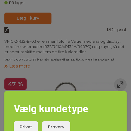
På lager
Læg i kurv
PDF print
VMG-2-R32-B-03 er en manifold fra Value med analog display,
med fire kølemidler (R32/R410A/R134A/R407C) i displayet, så det
er nemt at skifte mellem de fire kølemidler
VMG-2-R32-B-03 har skueglas til at se flow og tilstanden af
kølemidlet.
Læs mere
47 %
Vælg kundetype
Privat
Erhverv