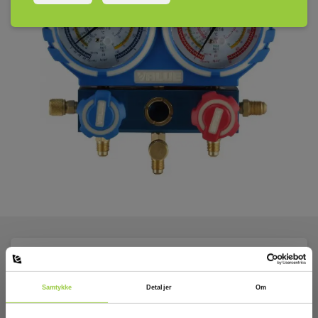
Tekniske Data:
Samtykke
Detaljer
Om
Kølemidler