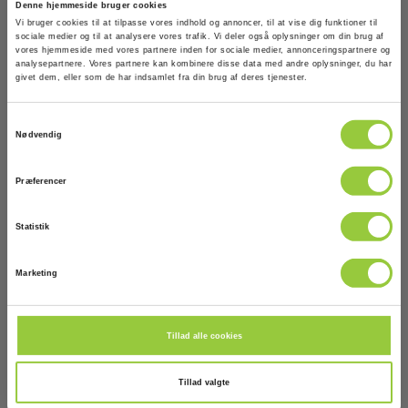
Denne hjemmeside bruger cookies
Vi bruger cookies til at tilpasse vores indhold og annoncer, til at vise dig funktioner til
Kompatible kølemidler:
sociale medier og til at analysere vores trafik. Vi deler også oplysninger om din brug af
R134a,R32,R407C,R410A
vores hjemmeside med vores partnere inden for sociale medier, annonceringspartnere og
analysepartnere. Vores partnere kan kombinere disse data med andre oplysninger, du har
givet dem, eller som de har indsamlet fra din brug af deres tjenester.
Display og indikering
Samtykkevalg
Nødvendig
Display:
Analogt display
Præferencer
Statistik
Dimensioner
Marketing
H x B x D:
312 mm x 345 mm x 90 mm
Tillad alle cookies
Vægt
Tillad valgte
Nettovægt: