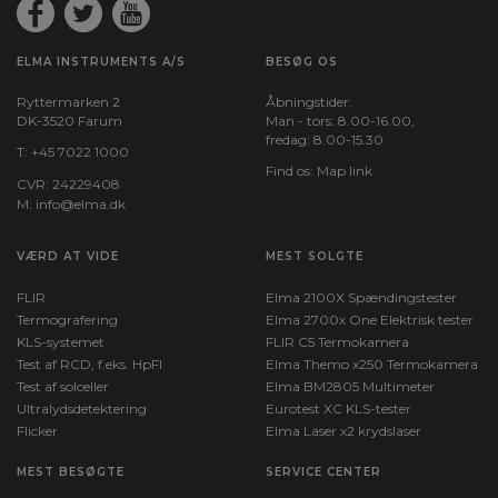
ELMA INSTRUMENTS A/S
BESØG OS
Ryttermarken 2
Åbningstider:
DK-3520 Farum
Man - tors: 8.00-16.00,
fredag: 8.00-15.30
T:
+45 7022 1000
Find os:
Map link
CVR: 24229408
M:
info@elma.dk
VÆRD AT VIDE
MEST SOLGTE
FLIR
Elma 2100X Spændingstester
Termografering
Elma 2700x One Elektrisk tester
KLS-systemet
FLIR C5 Termokamera
Test af RCD, f.eks. HpFI
Elma Themo x250 Termokamera
Test af solceller
Elma BM2805 Multimeter
Ultralydsdetektering
Eurotest XC KLS-tester
Flicker
Elma Laser x2 krydslaser
MEST BESØGTE
SERVICE CENTER