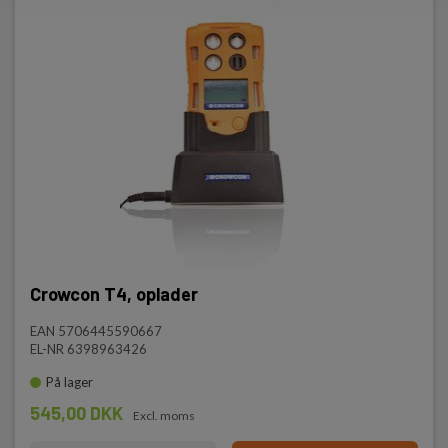
Crowcon T4, oplader
EAN 5706445590667
EL-NR 6398963426
På lager
545,00 DKK
Excl. moms