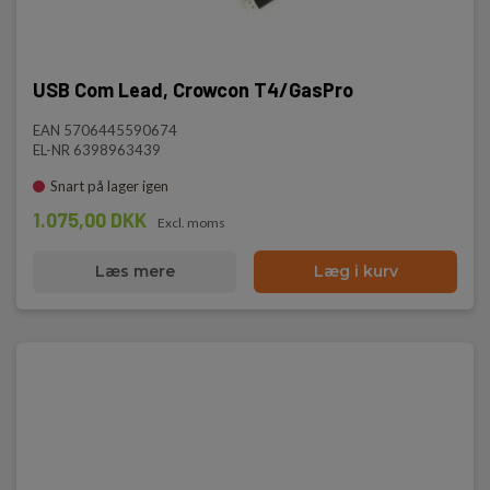
USB Com Lead, Crowcon T4/GasPro
EAN 5706445590674
EL-NR 6398963439
Snart på lager igen
1.075,00 DKK
Excl. moms
Læs mere
Læg i kurv