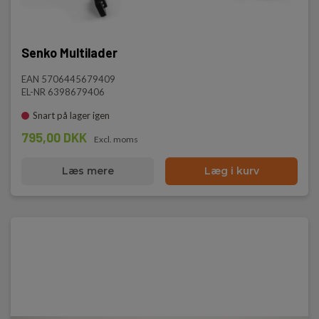
Senko Multilader
EAN 5706445679409
EL-NR 6398679406
Snart på lager igen
795,00 DKK
Excl. moms
Læs mere
Læg i kurv