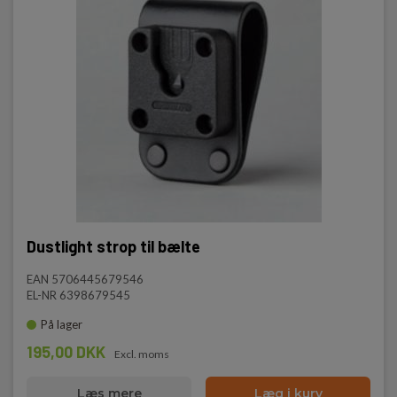
Dustlight strop til bælte
EAN 5706445679546
EL-NR 6398679545
På lager
195,00 DKK
Excl. moms
Læs mere
Læg i kurv