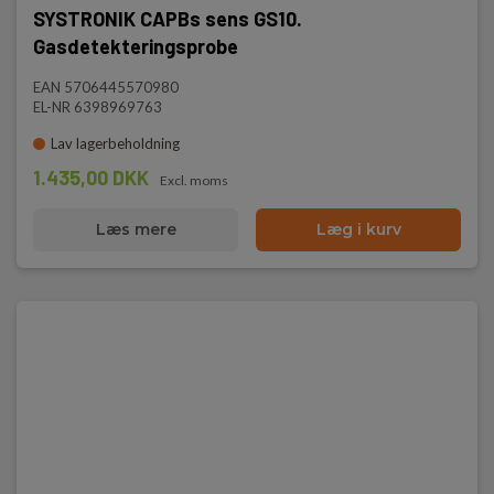
SYSTRONIK CAPBs sens GS10.
Gasdetekteringsprobe
EAN 5706445570980
EL-NR 6398969763
Lav lagerbeholdning
1.435,00 DKK
Excl. moms
Læs mere
Læg i kurv