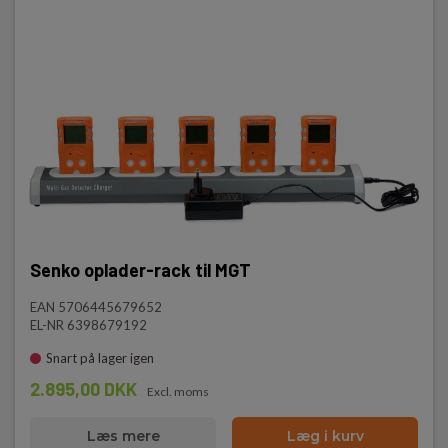
Oplader op til 5 MGT-gasdetektorer samtidigt
Designet specifikt til Senko MGT-serien
Reducerer nedetid og letter administration af flere
instrumenter
Kompakt og pladsbesparende design
Stabil og pålidelig opladning til daglig drift
Senko oplader-rack til MGT
EAN 5706445679652
EL-NR 6398679192
Snart på lager igen
2.895,00 DKK
Excl. moms
Læs mere
Læg i kurv