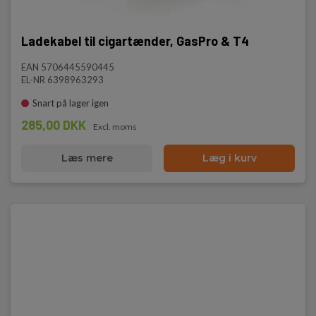
Ladekabel til cigartænder, GasPro & T4
EAN 5706445590445
EL-NR 6398963293
Snart på lager igen
285,00 DKK
Excl. moms
Læs mere
Læg i kurv