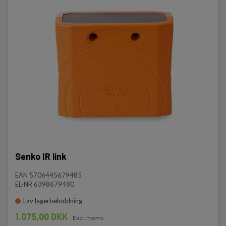
Senko IR link
EAN 5706445679485
EL-NR 6398679480
Lav lagerbeholdning
1.075,00 DKK
Excl. moms