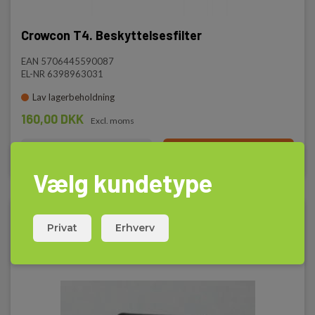
Crowcon T4. Beskyttelsesfilter
EAN 5706445590087
EL-NR 6398963031
Lav lagerbeholdning
160,00 DKK
Excl. moms
Læs mere
Læg i kurv
Vælg kundetype
Privat
Erhverv