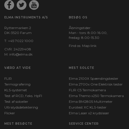
ELMA INSTRUMENTS A/S
BESØG OS
Ryttermarken 2
Åbningstider:
DK-3520 Farum
Man - tors: 8.00-16.00,
fredag: 8.00-15.30
T:
+45 7022 1000
Find os:
Map link
CVR: 24229408
M:
info@elma.dk
VÆRD AT VIDE
MEST SOLGTE
FLIR
Elma 2100X Spændingstester
Termografering
Elma 2700x One Elektrisk tester
KLS-systemet
FLIR C5 Termokamera
Test af RCD, f.eks. HpFI
Elma Themo x250 Termokamera
Test af solceller
Elma BM2805 Multimeter
Ultralydsdetektering
Eurotest XC KLS-tester
Flicker
Elma Laser x2 krydslaser
MEST BESØGTE
SERVICE CENTER