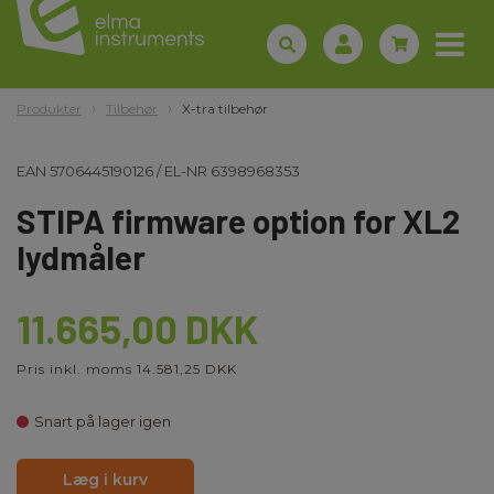
Produkter
Tilbehør
X-tra tilbehør
EAN
5706445190126
/
EL-NR
6398968353
STIPA firmware option for XL2
lydmåler
11.665,00 DKK
Pris inkl. moms 14.581,25 DKK
Snart på lager igen
Læg i kurv