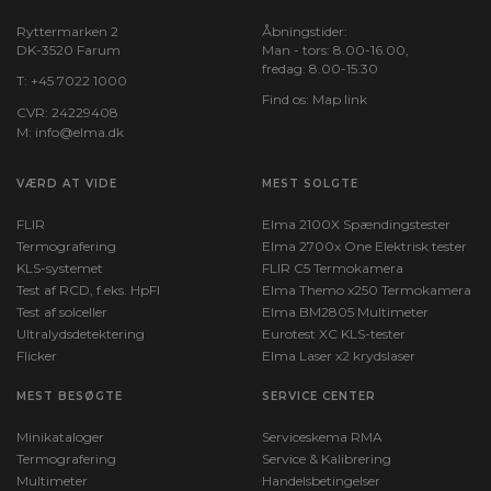
Ryttermarken 2
Åbningstider:
DK-3520 Farum
Man - tors: 8.00-16.00,
fredag: 8.00-15.30
T:
+45 7022 1000
Find os:
Map link
CVR: 24229408
M:
info@elma.dk
VÆRD AT VIDE
MEST SOLGTE
FLIR
Elma 2100X Spændingstester
Termografering
Elma 2700x One Elektrisk tester
KLS-systemet
FLIR C5 Termokamera
Test af RCD, f.eks. HpFI
Elma Themo x250 Termokamera
Test af solceller
Elma BM2805 Multimeter
Ultralydsdetektering
Eurotest XC KLS-tester
Flicker
Elma Laser x2 krydslaser
MEST BESØGTE
SERVICE CENTER
Minikataloger
Serviceskema RMA
Termografering
Service & Kalibrering
Multimeter
Handelsbetingelser