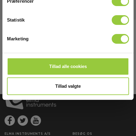
Præferencer
Statistik
Tilmeld dig E-News!
Marketing
Hold dig opdateret og få vores fantastiske tilbud i
din indbakke
Tilmeld mig
Tillad alle cookies
Læs mere i vores
GDPR Persondatabeskyttelse
. Du kan fremelde dig
nyhedsbrevet når som helst via et link i nyhedsmailen.
Tillad valgte
ELMA INSTRUMENTS A/S
BESØG OS