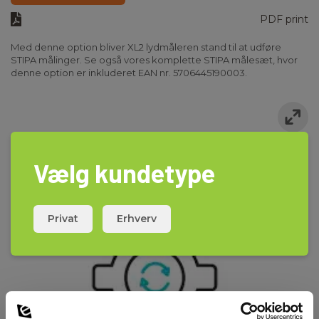
PDF print
Med denne option bliver XL2 lydmåleren stand til at udføre
STIPA målinger. Se også vores komplette STIPA målesæt, hvor
denne option er inkluderet EAN nr. 5706445190003.
Vælg kundetype
Privat
Erhverv