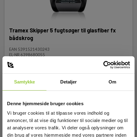
Tramex Skipper 5 fugtsøger til glasfiber fx
bådskrog
EAN 5391521430243
EL-NR 6398680055
På lager
3.895,00 DKK
Excl. moms
Samtykke
Detaljer
Om
Læs mere
Læg i kurv
Denne hjemmeside bruger cookies
Vi bruger cookies til at tilpasse vores indhold og
annoncer, til at vise dig funktioner til sociale medier og til
at analysere vores trafik. Vi deler også oplysninger om
din brug af vores hjemmeside med vores partnere inden