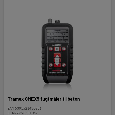
Tramex CMEX5 fugtmåler til beton
EAN 5391521430281
EL-NR 6398681067