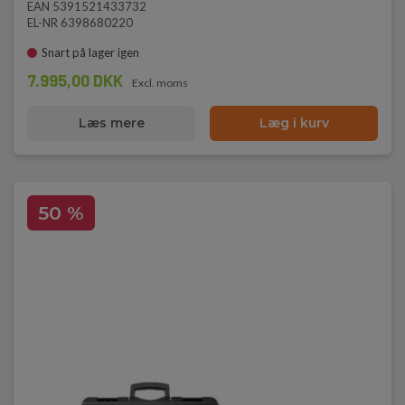
EAN 5391521433732
EL-NR 6398680220
Snart på lager igen
7.995,00 DKK
Excl. moms
Læs mere
Læg i kurv
50 %