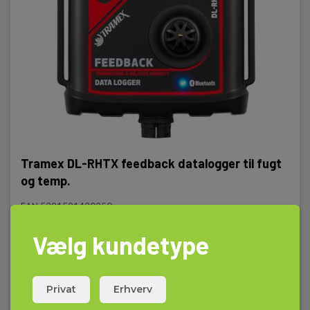
Tramex DL-RHTX feedback datalogger til fugt
og temp.
EAN 5391521430250
EL-NR 6398681436
Vælg kundetype
På lager
1.645,00 DKK
Excl. moms
Privat
Erhverv
Læs mere
Læg i kurv