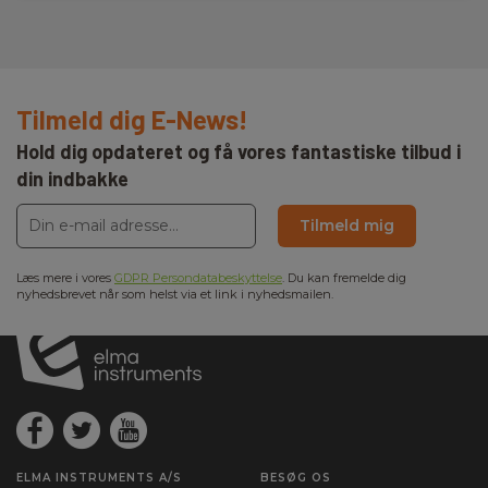
Tilmeld dig E-News!
Hold dig opdateret og få vores fantastiske tilbud i
din indbakke
Tilmeld mig
Læs mere i vores
GDPR Persondatabeskyttelse
. Du kan fremelde dig
nyhedsbrevet når som helst via et link i nyhedsmailen.
ELMA INSTRUMENTS A/S
BESØG OS