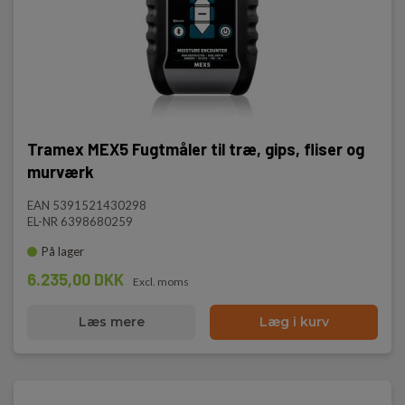
Tramex MEX5 Fugtmåler til træ, gips, fliser og
murværk
EAN 5391521430298
EL-NR 6398680259
På lager
6.235,00 DKK
Excl. moms
Læs mere
Læg i kurv