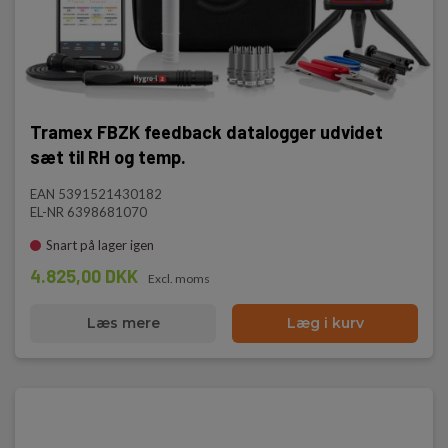
Tramex FBZK feedback datalogger udvidet
sæt til RH og temp.
EAN 5391521430182
EL-NR 6398681070
Snart på lager igen
4.825,00 DKK
Excl. moms
Læs mere
Læg i kurv