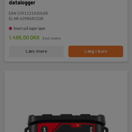
datalogger
EAN 5391521430168
EL-NR 6398681038
Snart på lager igen
1.495,00 DKK
Excl. moms
Læs mere
Læg i kurv