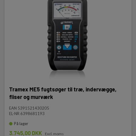
Tramex ME5 fugtsøger til træ, indervægge,
fliser og murværk
EAN 5391521430205
EL-NR 6398681193
På lager
3.745,00 DKK
Excl. moms