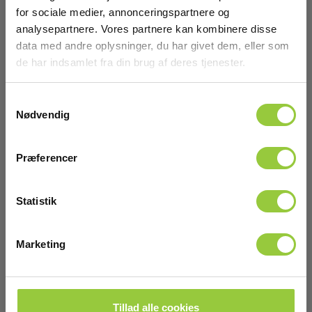
for sociale medier, annonceringspartnere og
analysepartnere. Vores partnere kan kombinere disse
data med andre oplysninger, du har givet dem, eller som
de har indsamlet fra din brug af deres tjenester.
Samtykkevalg
Nødvendig
Præferencer
Statistik
Tramex CME5 fugtsøger til beton
Marketing
EAN 5391521430212
EL-NR 6398681083
På lager
Tillad alle cookies