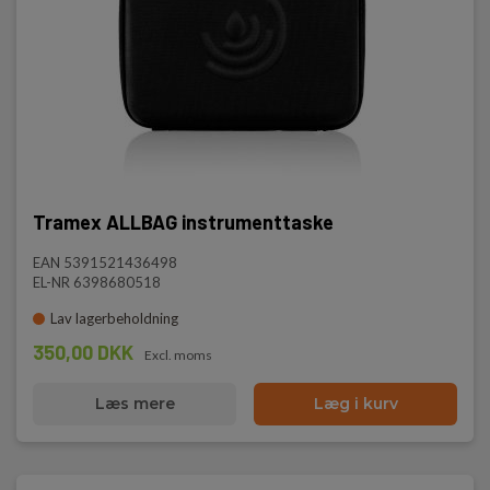
Tramex ALLBAG instrumenttaske
EAN 5391521436498
EL-NR 6398680518
Lav lagerbeholdning
350,00 DKK
Excl. moms
Læs mere
Læg i kurv