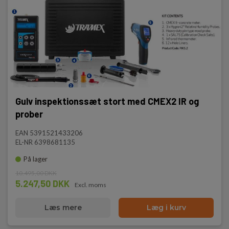
Gulv inspektionssæt stort med CMEX2 IR og
prober
EAN 5391521433206
EL-NR 6398681135
På lager
10.495,00 DKK
5.247,50 DKK
Excl. moms
Læs mere
Læg i kurv