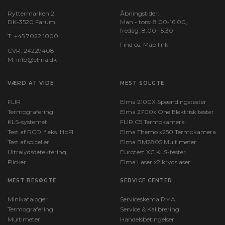
Ryttermarken 2
Åbningstider:
DK-3520 Farum
Man - tors: 8.00-16.00,
fredag: 8.00-15.30
T:
+45 7022 1000
Find os:
Map link
CVR: 24229408
M:
info@elma.dk
VÆRD AT VIDE
MEST SOLGTE
FLIR
Elma 2100X Spændingstester
Termografering
Elma 2700x One Elektrisk tester
KLS-systemet
FLIR C5 Termokamera
Test af RCD, f.eks. HpFI
Elma Themo x250 Termokamera
Test af solceller
Elma BM2805 Multimeter
Ultralydsdetektering
Eurotest XC KLS-tester
Flicker
Elma Laser x2 krydslaser
MEST BESØGTE
SERVICE CENTER
Minikataloger
Serviceskema RMA
Termografering
Service & Kalibrering
Multimeter
Handelsbetingelser