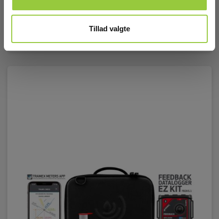
4.195,00 DKK
Excl. moms
Tillad valgte
Læs mere
Læg i kurv