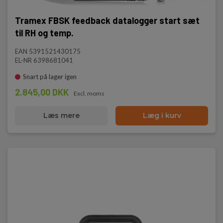
Tramex FBSK feedback datalogger start sæt
til RH og temp.
EAN 5391521430175
EL-NR 6398681041
Snart på lager igen
2.845,00 DKK
Excl. moms
Læs mere
Læg i kurv