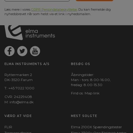
Læs mere i vores
GDPR Persondatabeskyttelse
. Du kan fremelde dig
nyhedsbrevet når som helst via et link i nyhedsmailen.
ELMA INSTRUMENTS A/S
BESØG OS
Ryttermarken 2
Åbningstider:
DK-3520 Farum
Man - tors: 8.00-16.00,
fredag: 8.00-15.30
T:
+45 7022 1000
Find os:
Map link
CVR: 24229408
M:
info@elma.dk
VÆRD AT VIDE
MEST SOLGTE
FLIR
Elma 2100X Spændingstester
Termografering
Elma 2700x One Elektrisk tester