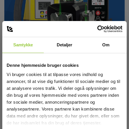
Samtykke
Detaljer
Om
Laserudstyr
Denne hjemmeside bruger cookies
Afstandsmålere, linjelasere og rotationslasere, til både lette
Vi bruger cookies til at tilpasse vores indhold og
opmålingsopgaver og nivellering og rørlægning på større
entreprenøropgaver.
annoncer, til at vise dig funktioner til sociale medier og til
at analysere vores trafik. Vi deler også oplysninger om
Se produkterne her
din brug af vores hjemmeside med vores partnere inden
for sociale medier, annonceringspartnere og
analysepartnere. Vores partnere kan kombinere disse
data med andre oplysninger, du har givet dem, eller som
de har indsamlet fra din brug af deres tjenester.