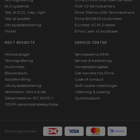
KLS-systemet
FLIR C5 Termokamera
Test af RCD, f.eks. HpFI
Elma Themo x250 Termokamera
Test af solceller
Elma BM2805 Multimeter
Ultralydsdetektering
Eurotest XC KLS-tester
Flicker
Elma Laser x2 krydslaser
MEST BESØGTE
SERVICE CENTER
Minikataloger
Serviceskema RMA
Termografering
Service & Kalibrering
Multimeter
Handelsbetingelser
Blowerdoors
Gør karriere hos Elma
Solcellemåling
Code of conduct
Ultralydsdetektering
Skift cookie-indstillinger
Ventilation, klima & køl
Udlejning & Leasing
Sikkerhedskrav IEC 61010-1
Quicksupport
GDPR-persondatabeskyttelse
Betalingsmetoder