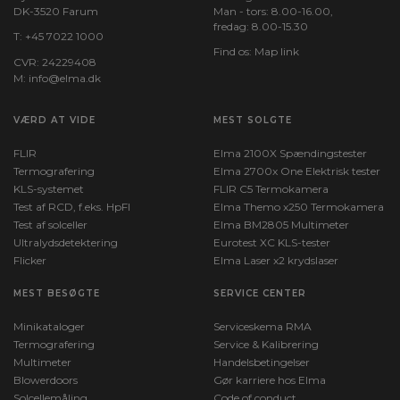
DK-3520 Farum
Man - tors: 8.00-16.00,
fredag: 8.00-15.30
T:
+45 7022 1000
Find os:
Map link
CVR: 24229408
M:
info@elma.dk
VÆRD AT VIDE
MEST SOLGTE
FLIR
Elma 2100X Spændingstester
Termografering
Elma 2700x One Elektrisk tester
KLS-systemet
FLIR C5 Termokamera
Test af RCD, f.eks. HpFI
Elma Themo x250 Termokamera
Test af solceller
Elma BM2805 Multimeter
Ultralydsdetektering
Eurotest XC KLS-tester
Flicker
Elma Laser x2 krydslaser
MEST BESØGTE
SERVICE CENTER
Minikataloger
Serviceskema RMA
Termografering
Service & Kalibrering
Multimeter
Handelsbetingelser
Blowerdoors
Gør karriere hos Elma
Solcellemåling
Code of conduct