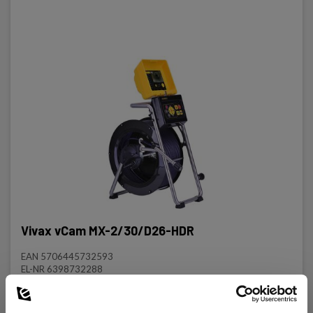
Vivax vCam MX-2/30/D26-HDR
EAN 5706445732593
EL-NR 6398732288
Lav lagerbeholdning