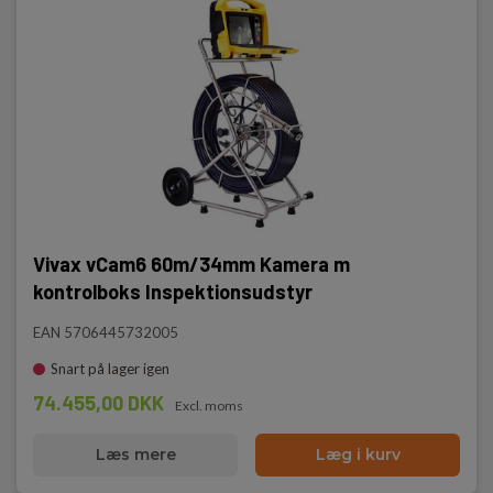
Vivax vCam6 60m/34mm Kamera m
kontrolboks Inspektionsudstyr
EAN 5706445732005
Snart på lager igen
74.455,00 DKK
Excl. moms
Læs mere
Læg i kurv