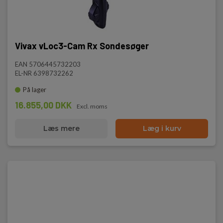
Vivax vLoc3-Cam Rx Sondesøger
EAN 5706445732203
EL-NR 6398732262
På lager
16.855,00 DKK
Excl. moms
Læs mere
Læg i kurv