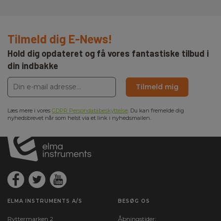
Tilmeld dig E-News!
Hold dig opdateret og få vores fantastiske tilbud i
din indbakke
Tilmeld mig
Læs mere i vores
GDPR Persondatabeskyttelse
. Du kan fremelde dig
nyhedsbrevet når som helst via et link i nyhedsmailen.
ELMA INSTRUMENTS A/S
BESØG OS
Ryttermarken 2
Åbningstider: