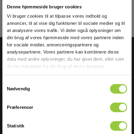
Denne hjemmeside bruger cookies
Tilmeld mig
Privat
Erhverv
Vi bruger cookies til at tilpasse vores indhold og
Læs mere i vores
GDPR Persondatabeskyttelse
. Du kan fremelde dig
annoncer, til at vise dig funktioner til sociale medier og til
nyhedsbrevet når som helst via et link i nyhedsmailen.
at analysere vores trafik. Vi deler også oplysninger om
din brug af vores hjemmeside med vores partnere inden
for sociale medier, annonceringspartnere og
analysepartnere. Vores partnere kan kombinere disse
data med andre oplysninger, du har givet dem, eller som
de har indsamlet fra din brug af deres tjenester.
ELMA INSTRUMENTS A/S
BESØG OS
Samtykkevalg
Ryttermarken 2
Åbningstider:
Nødvendig
DK-3520 Farum
Man - tors: 8.00-16.00,
fredag: 8.00-15.30
T:
+45 7022 1000
Find os:
Map link
Præferencer
CVR: 24229408
M:
info@elma.dk
Statistik
VÆRD AT VIDE
MEST SOLGTE