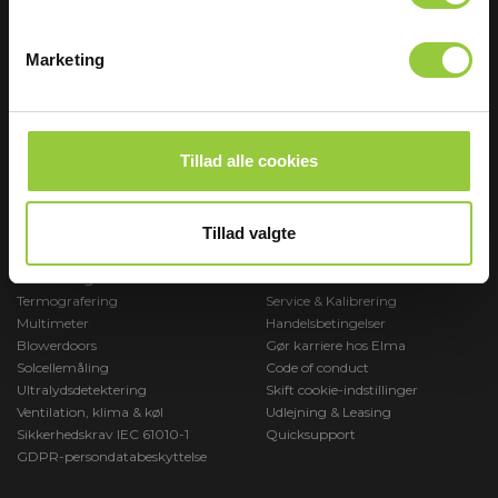
VÆRD AT VIDE
MEST SOLGTE
Marketing
FLIR
Elma 2100X Spændingstester
Termografering
Elma 2700x One Elektrisk tester
KLS-systemet
FLIR C5 Termokamera
Test af RCD, f.eks. HpFI
Elma Themo x250 Termokamera
Test af solceller
Elma BM2805 Multimeter
Tillad alle cookies
Ultralydsdetektering
Eurotest XC KLS-tester
Flicker
Elma Laser x2 krydslaser
Tillad valgte
MEST BESØGTE
SERVICE CENTER
Minikataloger
Serviceskema RMA
Termografering
Service & Kalibrering
Multimeter
Handelsbetingelser
Blowerdoors
Gør karriere hos Elma
Solcellemåling
Code of conduct
Ultralydsdetektering
Skift cookie-indstillinger
Ventilation, klima & køl
Udlejning & Leasing
Sikkerhedskrav IEC 61010-1
Quicksupport
GDPR-persondatabeskyttelse