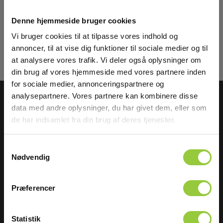
din indbakke
Denne hjemmeside bruger cookies
Privat
Erhverv
Tilmeld mig
Vi bruger cookies til at tilpasse vores indhold og
annoncer, til at vise dig funktioner til sociale medier og til
Læs mere i vores
GDPR Persondatabeskyttelse
. Du kan fremelde dig
at analysere vores trafik. Vi deler også oplysninger om
nyhedsbrevet når som helst via et link i nyhedsmailen.
din brug af vores hjemmeside med vores partnere inden
for sociale medier, annonceringspartnere og
analysepartnere. Vores partnere kan kombinere disse
data med andre oplysninger, du har givet dem, eller som
de har indsamlet fra din brug af deres tjenester.
ELMA INSTRUMENTS A/S
BESØG OS
Samtykkevalg
Nødvendig
Ryttermarken 2
Åbningstider:
DK-3520 Farum
Man - tors: 8.00-16.00,
fredag: 8.00-15.30
T:
+45 7022 1000
Præferencer
Find os:
Map link
CVR: 24229408
M:
info@elma.dk
Statistik