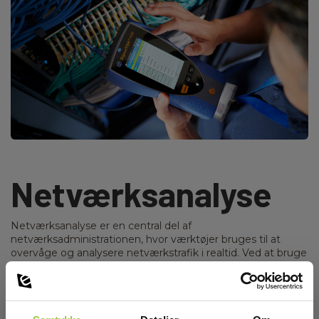
Netværksanalyse
Netværksanalyse er en central del af
netværksadministrationen, hvor værktøjer bruges til at
overvåge og analysere netværkstrafik i realtid. Ved at bruge
avancerede netværksanalyseværktøjer kan teknikere få
detaljeret indsigt i, hvordan netværket klarer sig,
identificere mønstre i trafikstrømmen og opdage
potentielle problemer, før de bliver kritiske.