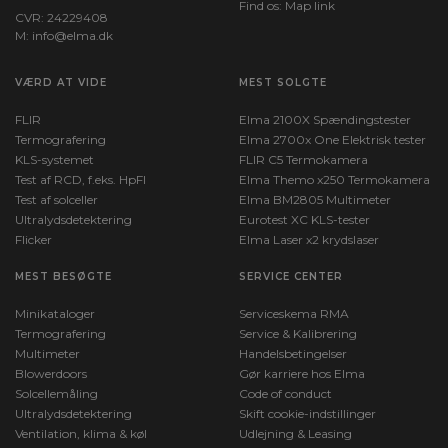
Find os:
Map link
CVR: 24229408
M:
info@elma.dk
VÆRD AT VIDE
MEST SOLGTE
FLIR
Elma 2100X Spændingstester
Termografering
Elma 2700x One Elektrisk tester
KLS-systemet
FLIR C5 Termokamera
Test af RCD, f.eks. HpFI
Elma Themo x250 Termokamera
Test af solceller
Elma BM2805 Multimeter
Ultralydsdetektering
Eurotest XC KLS-tester
Flicker
Elma Laser x2 krydslaser
MEST BESØGTE
SERVICE CENTER
Minikataloger
Serviceskema RMA
Termografering
Service & Kalibrering
Multimeter
Handelsbetingelser
Blowerdoors
Gør karriere hos Elma
Solcellemåling
Code of conduct
Ultralydsdetektering
Skift cookie-indstillinger
Ventilation, klima & køl
Udlejning & Leasing