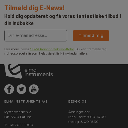
Tilmeld dig E-News!
Hold dig opdateret og få vores fantastiske tilbud i
din indbakke
Tilmeld mig
Læs mere i vores
GDPR Persondatabeskyttelse
. Du kan fremelde dig
nyhedsbrevet når som helst via et link i nyhedsmailen.
ELMA INSTRUMENTS A/S
BESØG OS
Ryttermarken 2
Åbningstider:
DK-3520 Farum
Man - tors: 8.00-16.00,
fredag: 8.00-15.30
T:
+45 7022 1000