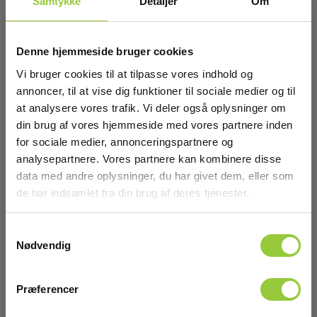
Overvågning i realtid: Værktøjerne giver realtidsdata om
Samtykke
Detaljer
Om
netværkets ydeevne, herunder båndbreddeforbrug,
latenstid, pakketab og jitter. Dette giver mulighed for
øjeblikkelig handling ved registrering af
Denne hjemmeside bruger cookies
ydeevneproblemer, hvilket er afgørende for at forhindre
nedetid og sikre, at netværket kan håndtere de
Vi bruger cookies til at tilpasse vores indhold og
forventede trafikmængder.
annoncer, til at vise dig funktioner til sociale medier og til
Trendanalyse og rapportering: Ved at indsamle og
at analysere vores trafik. Vi deler også oplysninger om
analysere data over tid kan netværksanalyseværktøjer
identificere langsigtede tendenser, der kan indikere
din brug af vores hjemmeside med vores partnere inden
fremtidige problemer eller behovet for opgraderinger.
for sociale medier, annonceringspartnere og
Dette giver IT mulighed for at planlægge proaktivt i
analysepartnere. Vores partnere kan kombinere disse
stedet for at reagere på problemer, når de opstår.
data med andre oplysninger, du har givet dem, eller som
Se vores produktudvalg her
de har indsamlet fra din brug af deres tjenester.
Samtykkevalg
Nødvendig
Præferencer