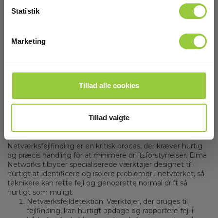
Statistik
Marketing
Tillad alle cookies
Fejlfinding
Tillad valgte
Netværksfejlfinding er en kritisk proces, der kræver hurtig
og præcis handling for at minimere driftsforstyrrelser. Elma
Networks tilbyder specialiserede værktøjer designet til
hurtigt at identificere og isolere problemer i netværket, så
teknikere kan rette fejl og genoprette normal drift så
hurtigt som muligt.
Netværksfejldetektion: Værktøjer, der bruges til
fejlfinding, kan hurtigt opdage og rapportere fejl i