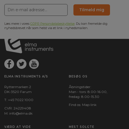
Tilmeld mig
Læs mere i vores
GDPR Persondatabeskyttelse
. Du kan fremelde dig
nyhedsbrevet når som helst via et link i nyhedsmailen.
ELMA INSTRUMENTS A/S
BESØG OS
Ryttermarken 2
Åbningstider:
DK-3520 Farum
Man - tors: 8.00-16.00,
fredag: 8.00-15.30
T:
+45 7022 1000
Find os:
Map link
CVR: 24229408
M:
info@elma.dk
VÆRD AT VIDE
MEST SOLGTE