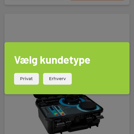
Vælg kundetype
Privat
Erhverv