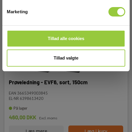
Marketing
Tillad alle cookies
Tillad valgte
Prøveledning - EVF6, sort, 150cm
EAN 3665349003845
EL-NR 6398613420
På lager
460,00 DKK
Excl. moms
Læs mere
Læg i kurv