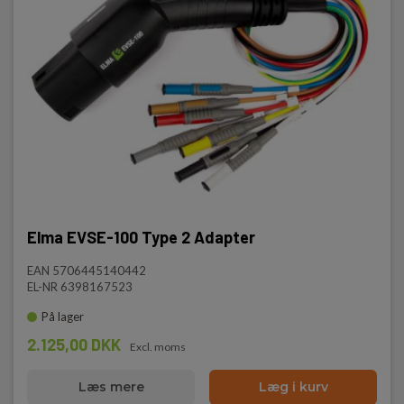
Elma EVSE-100 Type 2 Adapter
EAN 5706445140442
EL-NR 6398167523
På lager
2.125,00 DKK
Excl. moms
Læs mere
Læg i kurv