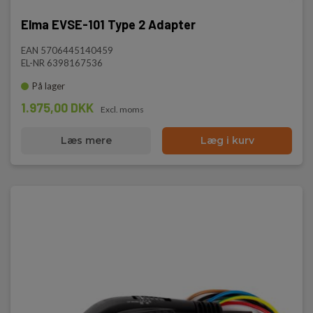
Elma EVSE-101 Type 2 Adapter
EAN 5706445140459
EL-NR 6398167536
På lager
1.975,00 DKK
Excl. moms
Læs mere
Læg i kurv