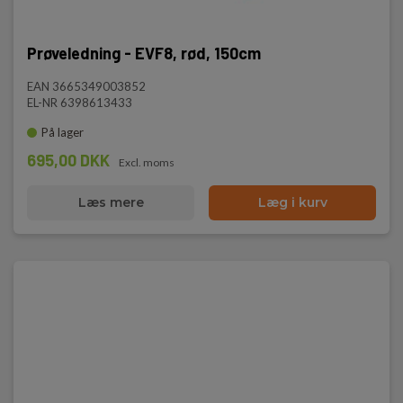
Prøveledning - EVF8, rød, 150cm
EAN 3665349003852
EL-NR 6398613433
På lager
695,00 DKK
Excl. moms
Læs mere
Læg i kurv