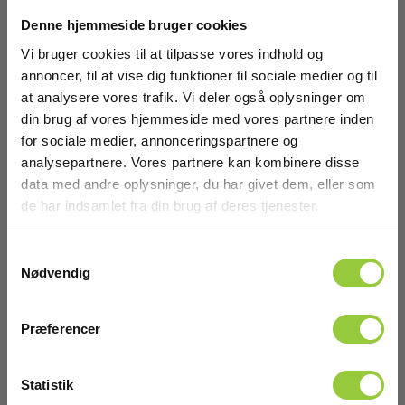
Denne hjemmeside bruger cookies
Prøveledning - EVF6, rød, 150cm
Vi bruger cookies til at tilpasse vores indhold og
annoncer, til at vise dig funktioner til sociale medier og til
EAN 3665349003838
EL-NR 6398613417
at analysere vores trafik. Vi deler også oplysninger om
din brug af vores hjemmeside med vores partnere inden
På lager
for sociale medier, annonceringspartnere og
460,00 DKK
Excl. moms
analysepartnere. Vores partnere kan kombinere disse
data med andre oplysninger, du har givet dem, eller som
Læs mere
Læg i kurv
de har indsamlet fra din brug af deres tjenester.
Samtykkevalg
Nødvendig
Præferencer
Statistik