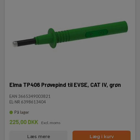
Elma TP406 Prøvepind til EVSE, CAT IV, grøn
EAN 3665349003821
EL-NR 6398613404
På lager
225,00 DKK
Excl. moms
Læs mere
Læg i kurv