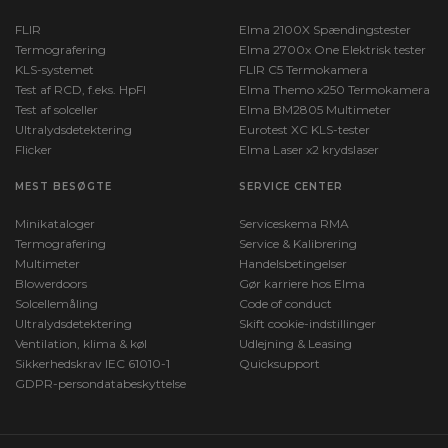
FLIR
Elma 2100X Spændingstester
Termografering
Elma 2700x One Elektrisk tester
KLS-systemet
FLIR C5 Termokamera
Test af RCD, f.eks. HpFI
Elma Themo x250 Termokamera
Test af solceller
Elma BM2805 Multimeter
Ultralydsdetektering
Eurotest XC KLS-tester
Flicker
Elma Laser x2 krydslaser
MEST BESØGTE
SERVICE CENTER
Minikataloger
Serviceskema RMA
Termografering
Service & Kalibrering
Multimeter
Handelsbetingelser
Blowerdoors
Gør karriere hos Elma
Solcellemåling
Code of conduct
Ultralydsdetektering
Skift cookie-indstillinger
Ventilation, klima & køl
Udlejning & Leasing
Sikkerhedskrav IEC 61010-1
Quicksupport
GDPR-persondatabeskyttelse