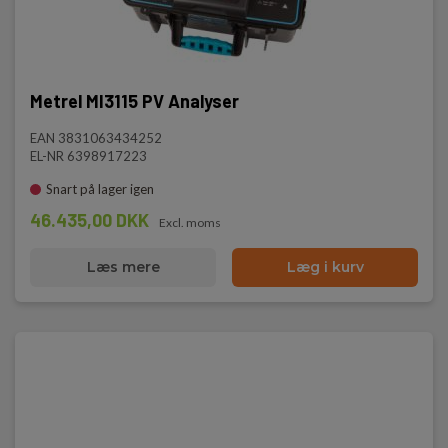
Metrel MI3115 PV Analyser
EAN 3831063434252
EL-NR 6398917223
Snart på lager igen
46.435,00 DKK
Excl. moms
Læs mere
Læg i kurv