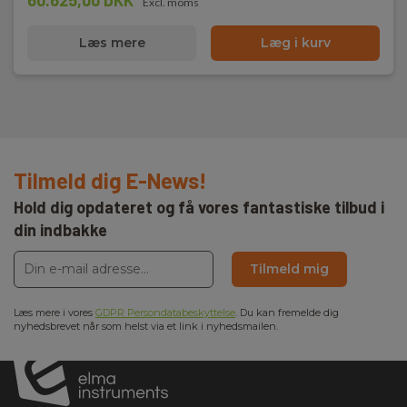
60.625,00 DKK
Excl. moms
Læs mere
Læg i kurv
Tilmeld dig E-News!
Hold dig opdateret og få vores fantastiske tilbud i
din indbakke
Tilmeld mig
Læs mere i vores
GDPR Persondatabeskyttelse
. Du kan fremelde dig
nyhedsbrevet når som helst via et link i nyhedsmailen.