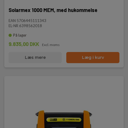
Solarmex 1000 MEM, med hukommelse
EAN 5706445111343
EL-NR 6398562018
På lager
9.835,00 DKK
Excl. moms
Læs mere
Læg i kurv