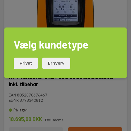
Vælg kundetype
Privat
Erhverv
HT PVCHECKs-ONE PLUS Solcelleinst.tester
inkl. tilbehør
EAN 8052870676467
EL-NR 8798340812
På lager
18.695,00 DKK
Excl. moms