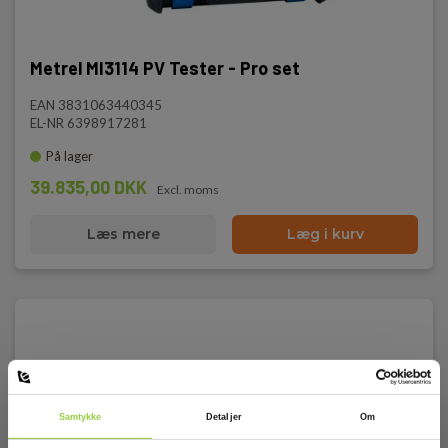
Metrel MI3114 PV Tester - Pro set
EAN 3831063440345
EL-NR 6398917281
På lager
39.835,00 DKK
Excl. moms
Læs mere
Læg i kurv
Samtykke
Detaljer
Om