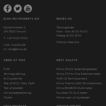
ELMA INSTRUMENTS A/S
BESØG OS
Ryttermarken 2
Åbningstider:
DK-3520 Farum
Man - tors: 8.00-16.00,
fredag: 8.00-15.30
T:
+45 7022 1000
Find os:
Map link
CVR: 24229408
M:
info@elma.dk
VÆRD AT VIDE
MEST SOLGTE
FLIR
Elma 2100X Spændingstester
Termografering
Elma 2700x One Elektrisk tester
KLS-systemet
FLIR C5 Termokamera
Test af RCD, f.eks. HpFI
Elma Themo x250 Termokamera
Test af solceller
Elma BM2805 Multimeter
Ultralydsdetektering
Eurotest XC KLS-tester
Flicker
Elma Laser x2 krydslaser