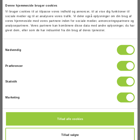
Denne hjemmeside bruger cookies
Vi bruger cookies til at tilpasse vores indhold og annoncer, til at vise dig funktioner til
sociale medier og til at analysere vores trafik. Vi deler også oplysninger om din brug af
vores hjemmeside med vores partnere inden for sociale medier, annonceringspartnere og
analysepartnere. Vores partnere kan kombinere disse data med andre oplysninger, du har
givet dem, eller som de har indsamlet fra din brug af deres tjenester.
Samtykkevalg
Nødvendig
Præferencer
Statistik
HT PVCHECKs-PRO PLUS Solcelleinst.tester
Marketing
inkl. tilbehør
EAN 8052870674487
EL-NR 8798340692
Tillad alle cookies
Lav lagerbeholdning
Tillad valgte
41.875,00 DKK
Excl. moms